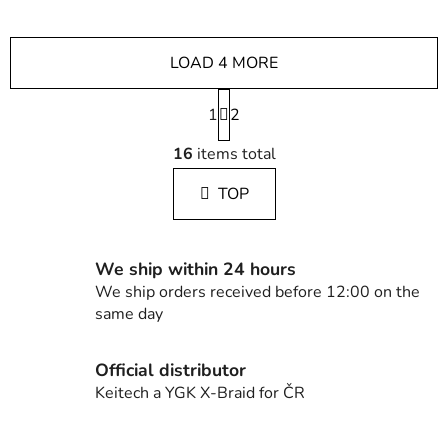
LOAD 4 MORE
P
1
a
2
g
L
i
16
items total
i
n
s
a
TOP
t
t
i
i
n
o
g
n
We ship within 24 hours
c
We ship orders received before 12:00 on the
o
same day
n
t
Official distributor
r
Keitech a YGK X-Braid for ČR
o
l
s