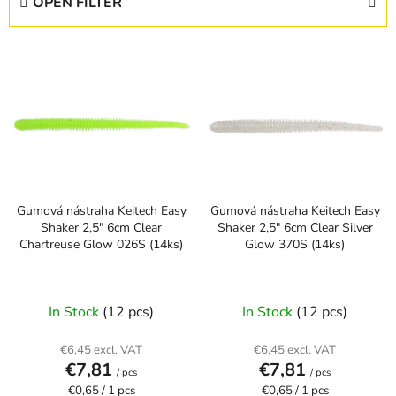
OPEN FILTER
u
c
L
t
i
s
s
o
t
r
o
t
f
i
p
n
Gumová nástraha Keitech Easy
Gumová nástraha Keitech Easy
r
g
Shaker 2,5" 6cm Clear
Shaker 2,5" 6cm Clear Silver
o
Chartreuse Glow 026S (14ks)
Glow 370S (14ks)
d
u
c
In Stock
(12 pcs)
In Stock
(12 pcs)
t
s
€6,45 excl. VAT
€6,45 excl. VAT
€7,81
€7,81
/ pcs
/ pcs
Measure
Measure
€0,65 / 1 pcs
€0,65 / 1 pcs