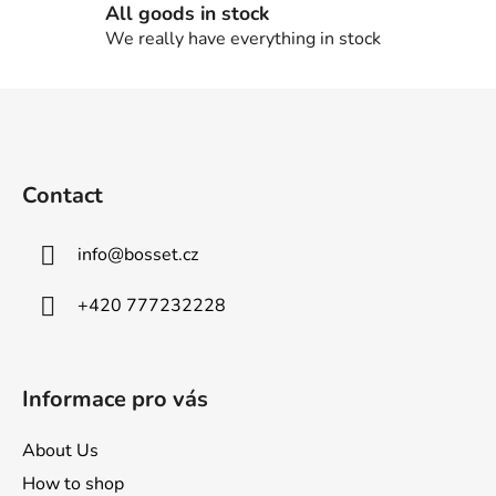
All goods in stock
We really have everything in stock
F
o
o
t
Contact
e
r
info
@
bosset.cz
+420 777232228
Informace pro vás
About Us
How to shop