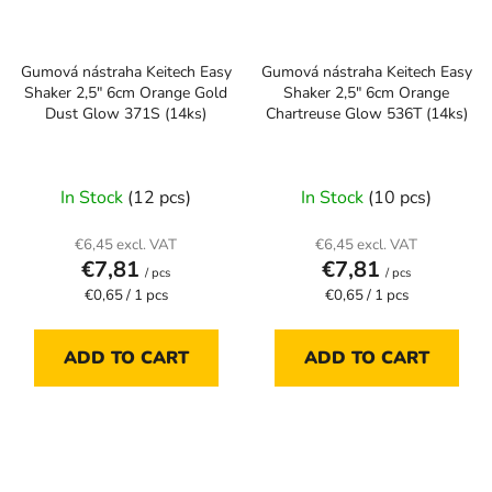
Gumová nástraha Keitech Easy
Gumová nástraha Keitech Easy
Shaker 2,5" 6cm Orange Gold
Shaker 2,5" 6cm Orange
Dust Glow 371S (14ks)
Chartreuse Glow 536T (14ks)
In Stock
(12 pcs)
In Stock
(10 pcs)
€6,45 excl. VAT
€6,45 excl. VAT
€7,81
€7,81
/ pcs
/ pcs
Measure
Measure
€0,65 / 1 pcs
€0,65 / 1 pcs
price:
price:
ADD TO CART
ADD TO CART