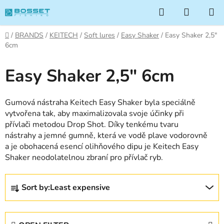
Skip
Search
SHOPP
to
CART
content
Home
/
BRANDS
/
KEITECH
/
Soft lures
/
Easy Shaker
/
Easy Shaker 2,5"
6cm
Easy Shaker 2,5" 6cm
Gumová nástraha Keitech Easy Shaker byla speciálně
vytvořena tak, aby maximalizovala svoje účinky při
přívlači metodou Drop Shot. Díky tenkému tvaru
nástrahy a jemné gumně, která ve vodě plave vodorovně
a je obohacená esencí olihňového dipu je Keitech Easy
Shaker neodolatelnou zbraní pro přívlač ryb.
P
Sort by:
Least expensive
r
o
d