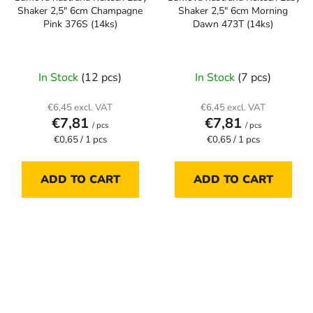
Shaker 2,5" 6cm Champagne
Shaker 2,5" 6cm Morning
Pink 376S (14ks)
Dawn 473T (14ks)
In Stock
(12 pcs)
In Stock
(7 pcs)
€6,45 excl. VAT
€6,45 excl. VAT
€7,81
€7,81
/ pcs
/ pcs
Measure
Measure
€0,65 / 1 pcs
€0,65 / 1 pcs
price:
price:
ADD TO CART
ADD TO CART