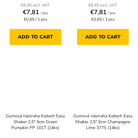
€6,45 excl. VAT
€6,45 excl. VAT
€7,81
€7,81
/ pcs
/ pcs
Measure
Measure
€0,65 / 1 pcs
€0,65 / 1 pcs
price:
price:
ADD TO CART
ADD TO CART
Gumová nástraha Keitech Easy
Gumová nástraha Keitech Easy
Shaker 2,5" 6cm Green
Shaker 2,5" 6cm Champagne
Pumpkin PP 101T (14ks)
Lime 377S (14ks)