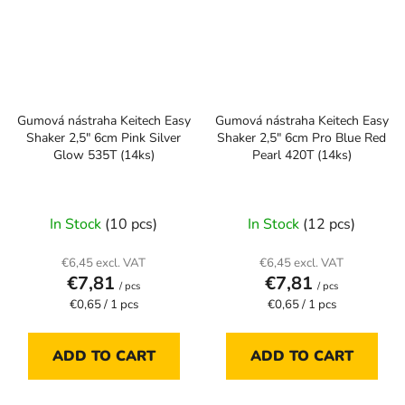
Gumová nástraha Keitech Easy
Gumová nástraha Keitech Easy
Shaker 2,5" 6cm Pink Silver
Shaker 2,5" 6cm Pro Blue Red
Glow 535T (14ks)
Pearl 420T (14ks)
In Stock
(10 pcs)
In Stock
(12 pcs)
€6,45 excl. VAT
€6,45 excl. VAT
€7,81
€7,81
/ pcs
/ pcs
Measure
Measure
€0,65 / 1 pcs
€0,65 / 1 pcs
price:
price:
ADD TO CART
ADD TO CART