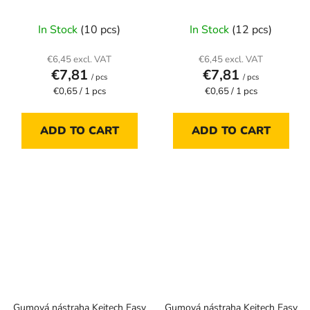
In Stock
(10 pcs)
In Stock
(12 pcs)
€6,45 excl. VAT
€6,45 excl. VAT
€7,81
€7,81
/ pcs
/ pcs
Measure
Measure
€0,65 / 1 pcs
€0,65 / 1 pcs
price:
price:
ADD TO CART
ADD TO CART
Gumová nástraha Keitech Easy
Gumová nástraha Keitech Easy