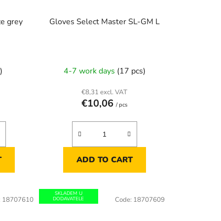
ze grey
Gloves Select Master SL-GM L
)
4-7 work days
(17 pcs)
€8,31 excl. VAT
€10,06
/ pcs
T
ADD TO CART
SKLADEM U
:
18707610
DODAVATELE
Code:
18707609