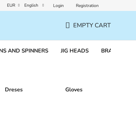
EUR
English
Login
Registration
a protection
Reclamation and returns
EMPTY CART
SHOPPING
CART
NS AND SPINNERS
JIG HEADS
BRAIDED LI
Dreses
Gloves