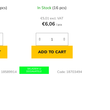
pcs)
In Stock
(16 pcs)
€5,01 excl. VAT
€6,06
/ pcs
T
ADD TO CART
SKLADEM U
:
18589914
DODAVATELE
Code:
18703494