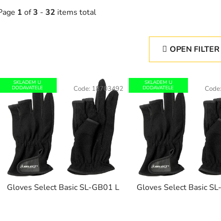
Page
1
of
3
-
32
items total
OPEN FILTER
L
SKLADEM U
SKLADEM U
DODAVATELE
Code:
18703492
DODAVATELE
Code
s
t
o
f
p
r
o
Gloves Select Basic SL-GB01 L
Gloves Select Basic S
d
u
c