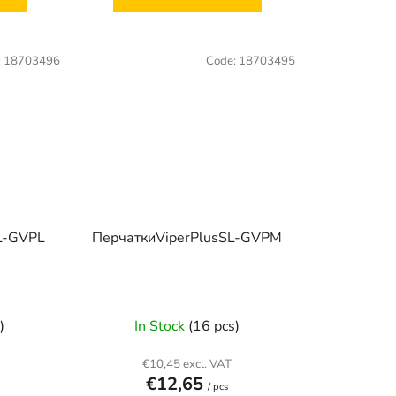
:
18703496
Code:
18703495
L-GVPL
ПерчаткиViperPlusSL-GVPM
)
In Stock
(16 pcs)
€10,45 excl. VAT
€12,65
/ pcs