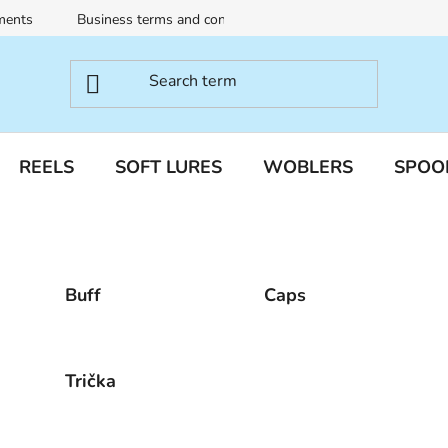
ments
Business terms and conditions
Terms of personal dat
REELS
SOFT LURES
WOBLERS
SPOO
Buff
Caps
Trička