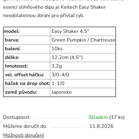
esencí olihňového dipu je Keitech Easy Shaker
neodolatelnou zbraní pro přívlač ryb.
model:
Easy Shaker 4,5"
barva:
Green Pumpkin / Chartreuse
balení:
10ks
délka:
12,2cm (4,5'')
hmotnost:
3,2g
vel. offset háčku:
3/0-4/0
háček na drop shot:
1-1/0
země původu:
Japonsko
Dostupnost
Skladem
(17 ks)
Můžeme doručit do:
11.8.2026
Možnosti doručení