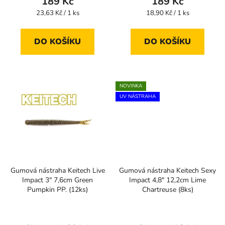
189 Kč
189 Kč
Měrná
Měrná
23,63 Kč / 1 ks
18,90 Kč / 1 ks
cena:
cena:
DO KOŠÍKU
DO KOŠÍKU
NOVINKA
UV NÁSTRAHA
Gumová nástraha Keitech Live
Gumová nástraha Keitech Sexy
Impact 3" 7,6cm Green
Impact 4,8" 12,2cm Lime
Pumpkin PP. (12ks)
Chartreuse (8ks)