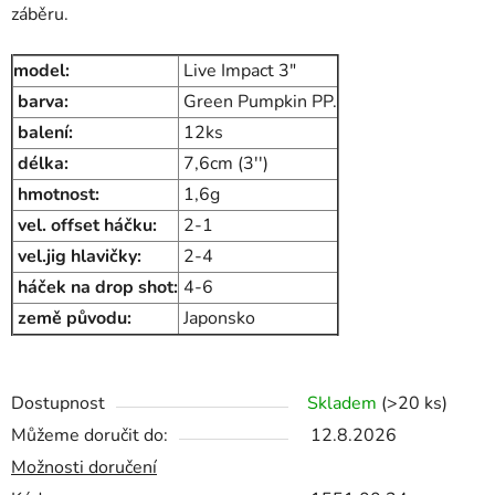
záběru.
model:
Live Impact 3"
barva:
Green Pumpkin PP.
balení:
12ks
délka:
7,6cm (3'')
hmotnost:
1,6g
vel. offset háčku:
2-1
vel.jig hlavičky:
2-4
háček na drop shot:
4-6
země původu:
Japonsko
Dostupnost
Skladem
(>20 ks)
Můžeme doručit do:
12.8.2026
Možnosti doručení