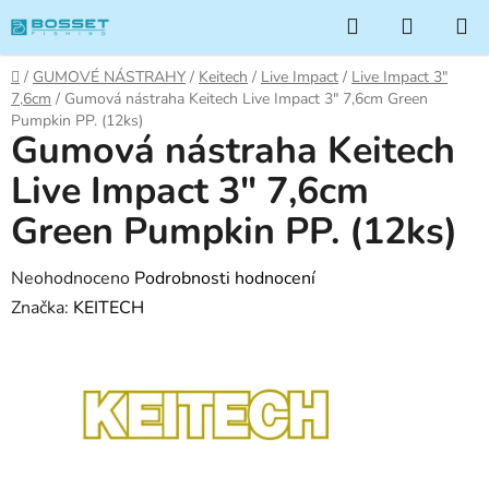
Přejít
Hledat
NÁKUP
na
KOŠÍK
obsah
Domů
/
GUMOVÉ NÁSTRAHY
/
Keitech
/
Live Impact
/
Live Impact 3"
7,6cm
/
Gumová nástraha Keitech Live Impact 3" 7,6cm Green
Pumpkin PP. (12ks)
Gumová nástraha Keitech
Live Impact 3" 7,6cm
Green Pumpkin PP. (12ks)
Průměrné
Neohodnoceno
Podrobnosti hodnocení
hodnocení
Značka:
KEITECH
produktu
je
0,0
z
5
hvězdiček.