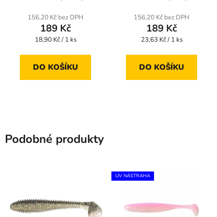
156,20 Kč bez DPH
156,20 Kč bez DPH
189 Kč
189 Kč
Měrná
Měrná
18,90 Kč / 1 ks
23,63 Kč / 1 ks
cena:
cena:
DO KOŠÍKU
DO KOŠÍKU
Podobné produkty
UV NÁSTRAHA