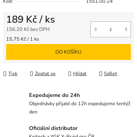
Kód:
1551.00.24
189 Kč
/ ks
156,20 Kč bez DPH
Měrná cena:
15,75 Kč / 1 ks
DO KOŠÍKU
Tisk
Zeptat se
Hlídat
Sdílet
Expedujeme do 24h
Objednávky přijaté do 12h expedujeme tentýž
den
Oficiální distributor
Keitech a YGK X-Braid pro ČR