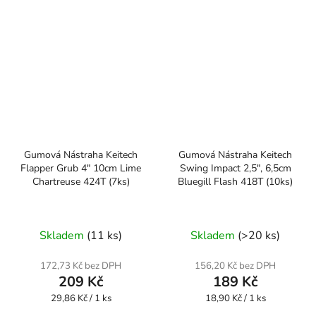
Gumová Nástraha Keitech
Gumová Nástraha Keitech
Flapper Grub 4" 10cm Lime
Swing Impact 2,5", 6,5cm
Chartreuse 424T (7ks)
Bluegill Flash 418T (10ks)
Skladem
(11 ks)
Skladem
(>20 ks)
172,73 Kč bez DPH
156,20 Kč bez DPH
209 Kč
189 Kč
Měrná
Měrná
29,86 Kč / 1 ks
18,90 Kč / 1 ks
cena:
cena: