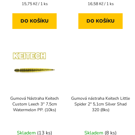
Měrná
Měrná
15,75 Kč / 1 ks
16,58 Kč / 1 ks
cena:
cena:
DO KOŠÍKU
DO KOŠÍKU
Gumová Nástraha Keitech
Gumová nástraha Keitech Little
Custom Leech 3'' 7,5cm
Spider 2" 5,1cm Silver Shad
Watermelon PP. (10ks)
320 (8ks)
Skladem
(13 ks)
Skladem
(8 ks)