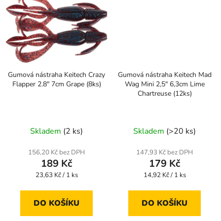
Gumová nástraha Keitech Crazy
Gumová nástraha Keitech Mad
Flapper 2.8" 7cm Grape (8ks)
Wag Mini 2,5" 6,3cm Lime
Chartreuse (12ks)
Skladem
(2 ks)
Skladem
(>20 ks)
156,20 Kč bez DPH
147,93 Kč bez DPH
189 Kč
179 Kč
Měrná
Měrná
23,63 Kč / 1 ks
14,92 Kč / 1 ks
cena:
cena:
DO KOŠÍKU
DO KOŠÍKU