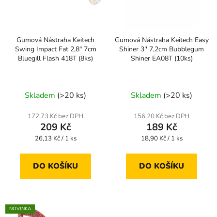
Gumová Nástraha Keitech
Gumová Nástraha Keitech Easy
Swing Impact Fat 2,8" 7cm
Shiner 3'' 7,2cm Bubblegum
Bluegill Flash 418T (8ks)
Shiner EA08T (10ks)
Skladem
(>20 ks)
Skladem
(>20 ks)
172,73 Kč bez DPH
156,20 Kč bez DPH
209 Kč
189 Kč
Měrná
Měrná
26,13 Kč / 1 ks
18,90 Kč / 1 ks
cena:
cena:
DO KOŠÍKU
DO KOŠÍKU
NOVINKA