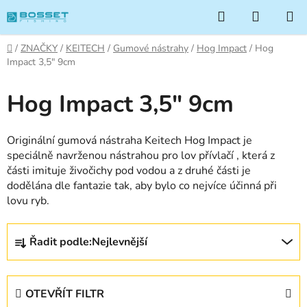
Přejít
Hledat
NÁKUP
na
KOŠÍK
obsah
Domů
/
ZNAČKY
/
KEITECH
/
Gumové nástrahy
/
Hog Impact
/
Hog
Impact 3,5" 9cm
Hog Impact 3,5" 9cm
Originální gumová nástraha Keitech Hog Impact je
speciálně navrženou nástrahou pro lov přívlačí , která z
části imituje živočichy pod vodou a z druhé části je
dodělána dle fantazie tak, aby bylo co nejvíce účinná při
lovu ryb.
Ř
Řadit podle:
Nejlevnější
a
z
e
OTEVŘÍT FILTR
n