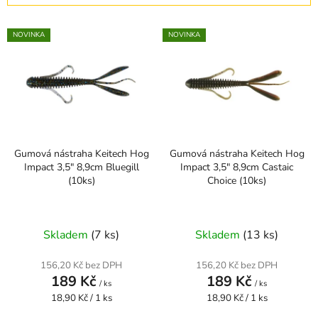
í
V
p
NOVINKA
NOVINKA
ý
r
p
o
i
d
s
u
p
k
r
t
Gumová nástraha Keitech Hog
Gumová nástraha Keitech Hog
o
ů
Impact 3,5" 8,9cm Bluegill
Impact 3,5" 8,9cm Castaic
d
(10ks)
Choice (10ks)
u
k
t
Skladem
(7 ks)
Skladem
(13 ks)
ů
156,20 Kč bez DPH
156,20 Kč bez DPH
189 Kč
189 Kč
/ ks
/ ks
Měrná
Měrná
18,90 Kč / 1 ks
18,90 Kč / 1 ks
cena:
cena: