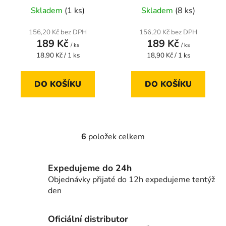
Skladem
(1 ks)
Skladem
(8 ks)
156,20 Kč bez DPH
156,20 Kč bez DPH
189 Kč
189 Kč
/ ks
/ ks
Měrná
Měrná
18,90 Kč / 1 ks
18,90 Kč / 1 ks
cena:
cena:
DO KOŠÍKU
DO KOŠÍKU
6
položek celkem
O
v
l
Expedujeme do 24h
á
Objednávky přijaté do 12h expedujeme tentýž
d
den
a
c
í
Oficiální distributor