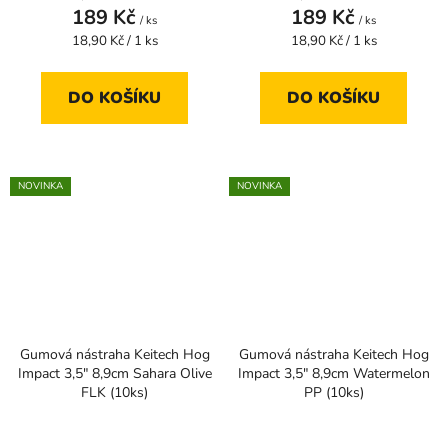
189 Kč
189 Kč
/ ks
/ ks
Měrná
Měrná
18,90 Kč / 1 ks
18,90 Kč / 1 ks
cena:
cena:
DO KOŠÍKU
DO KOŠÍKU
NOVINKA
NOVINKA
Gumová nástraha Keitech Hog
Gumová nástraha Keitech Hog
Impact 3,5" 8,9cm Sahara Olive
Impact 3,5" 8,9cm Watermelon
FLK (10ks)
PP (10ks)