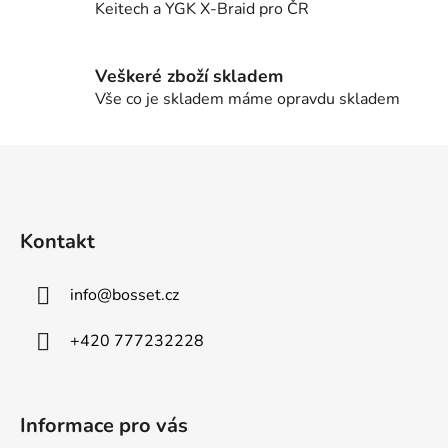
p
Keitech a YGK X-Braid pro ČR
r
v
k
Veškeré zboží skladem
y
Vše co je skladem máme opravdu skladem
v
ý
Z
p
á
i
p
s
u
a
Kontakt
t
í
info
@
bosset.cz
+420 777232228
Informace pro vás