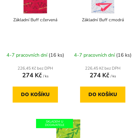
p
k
r
t
Základní Buff c:červená
Základní Buff c:modrá
o
ů
d
u
k
t
4-7 pracovních dní
(16 ks)
4-7 pracovních dní
(16 ks)
ů
226,45 Kč bez DPH
226,45 Kč bez DPH
274 Kč
274 Kč
/ ks
/ ks
DO KOŠÍKU
DO KOŠÍKU
SKLADEM U
DODAVATELE