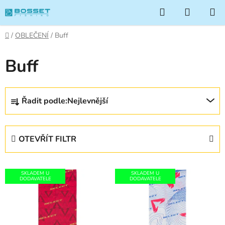
Přejít
Hledat
NÁKUP
na
KOŠÍK
obsah
Domů
/
OBLEČENÍ
/
Buff
Buff
Ř
Řadit podle:
Nejlevnější
a
z
e
OTEVŘÍT FILTR
n
í
V
p
SKLADEM U
SKLADEM U
ý
DODAVATELE
DODAVATELE
r
p
o
i
d
s
u