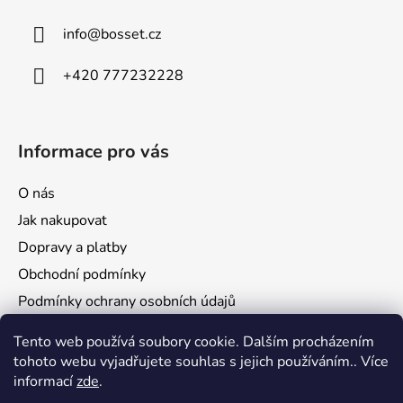
t
í
info
@
bosset.cz
+420 777232228
Informace pro vás
O nás
Jak nakupovat
Dopravy a platby
Obchodní podmínky
Podmínky ochrany osobních údajů
Reklamace a vrácení zboží
Tento web používá soubory cookie. Dalším procházením
tohoto webu vyjadřujete souhlas s jejich používáním.. Více
informací
zde
.