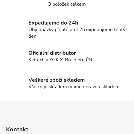
3
položek celkem
O
v
l
Expedujeme do 24h
á
Objednávky přijaté do 12h expedujeme tentýž
d
den
a
c
í
Oficiální distributor
p
Keitech a YGK X-Braid pro ČR
r
v
k
Veškeré zboží skladem
y
Vše co je skladem máme opravdu skladem
v
ý
Z
p
á
i
p
s
u
a
Kontakt