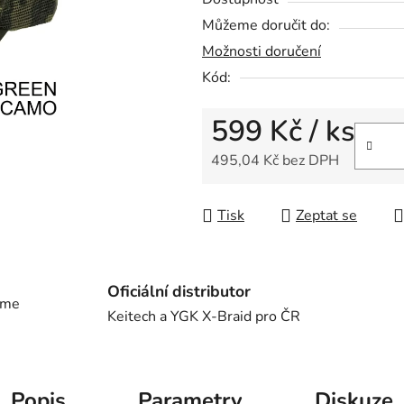
5
Můžeme doručit do:
hvězdiček.
Možnosti doručení
Kód:
599 Kč
/ ks
495,04 Kč bez DPH
Měrná cena:
Tisk
Zeptat se
Oficiální distributor
eme
Keitech a YGK X-Braid pro ČR
Popis
Parametry
Diskuze