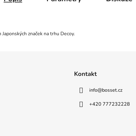
ch Japonských značek na trhu Decoy.
Kontakt
info
@
bosset.cz
+420 777232228