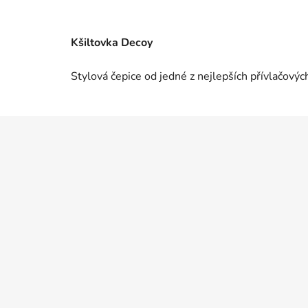
Kšiltovka Decoy
Stylová čepice od jedné z nejlepších přívlačový
Z
á
p
a
t
í