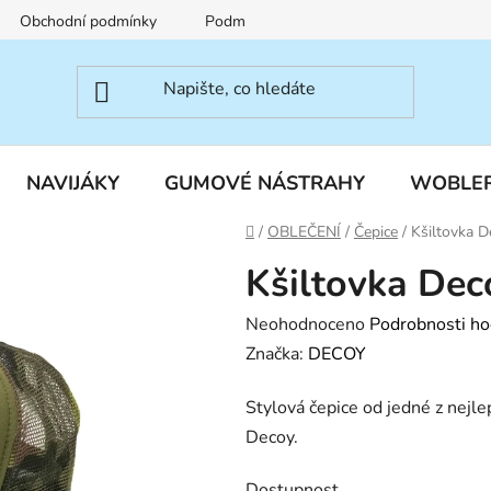
Obchodní podmínky
Podmínky ochrany osobních údajů
NAVIJÁKY
GUMOVÉ NÁSTRAHY
WOBLE
Domů
/
OBLEČENÍ
/
Čepice
/
Kšiltovka 
Kšiltovka De
Průměrné
Neohodnoceno
Podrobnosti ho
hodnocení
Značka:
DECOY
produktu
Stylová čepice od jedné z nejle
je
Decoy.
0,0
z
Dostupnost