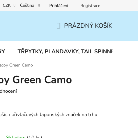
CZK
Čeština
Přihlášení
Registrace
Reklamace a vrácení zboží
PRÁZDNÝ KOŠÍK
NÁKUPNÍ
KOŠÍK
RY
TŘPYTKY, PLANDAVKY, TAIL SPINNERY
J
Decoy Green Camo
coy Green Camo
dnocení
pších přívlačových Japonských značek na trhu
Skladem
(10 ks)