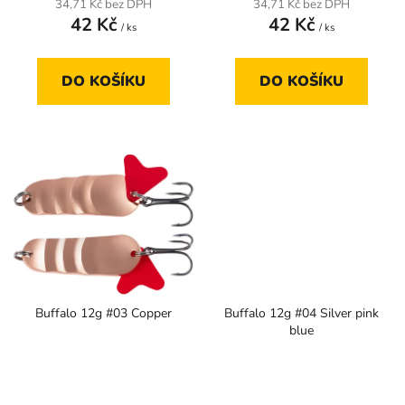
34,71 Kč bez DPH
34,71 Kč bez DPH
42 Kč
42 Kč
/ ks
/ ks
DO KOŠÍKU
DO KOŠÍKU
Buffalo 12g #03 Copper
Buffalo 12g #04 Silver pink
blue