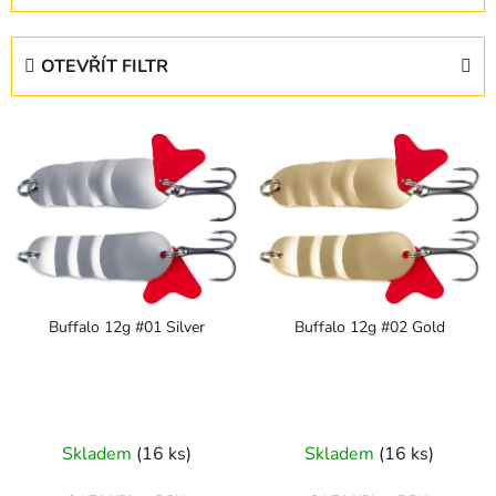
z
e
OTEVŘÍT FILTR
n
í
V
p
ý
r
p
o
i
d
s
u
p
k
r
t
Buffalo 12g #01 Silver
Buffalo 12g #02 Gold
o
ů
d
u
k
t
Skladem
(16 ks)
Skladem
(16 ks)
ů