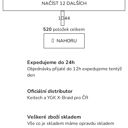
NAČÍST 12 DALŠÍCH
S
1
t
44
r
O
á
520
položek celkem
v
n
l
k
NAHORU
á
o
d
v
a
á
c
n
Expedujeme do 24h
í
í
Objednávky přijaté do 12h expedujeme tentýž
p
den
r
v
Oficiální distributor
k
Keitech a YGK X-Braid pro ČR
y
v
ý
Veškeré zboží skladem
p
Vše co je skladem máme opravdu skladem
i