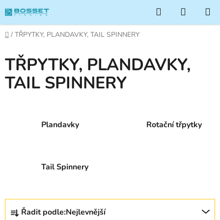
Přejít
Hledat
NÁKUP
na
KOŠÍK
obsah
Domů
/
TŘPYTKY, PLANDAVKY, TAIL SPINNERY
TŘPYTKY, PLANDAVKY,
TAIL SPINNERY
Plandavky
Rotační třpytky
Tail Spinnery
Ř
Řadit podle:
Nejlevnější
a