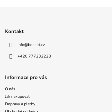
s
u
Z
á
p
a
Kontakt
t
í
info
@
bosset.cz
+420 777232228
Informace pro vás
O nás
Jak nakupovat
Dopravy a platby
Obchodní podmínky