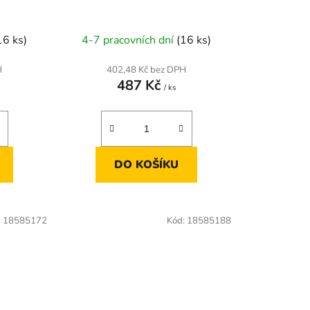
16 ks)
4-7 pracovních dní
(16 ks)
H
402,48 Kč bez DPH
487 Kč
/ ks
DO KOŠÍKU
:
18585172
Kód:
18585188