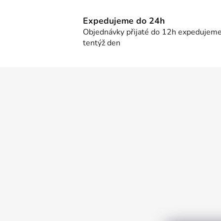
Expedujeme do 24h
Objednávky přijaté do 12h expedujem
tentýž den
Z
á
p
a
t
í