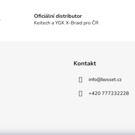
v
l
á
Oficiální distributor
e
d
Keitech a YGK X-Braid pro ČR
a
c
í
p
r
v
Kontakt
k
y
info
@
bosset.cz
v
ý
p
+420 777232228
i
s
u