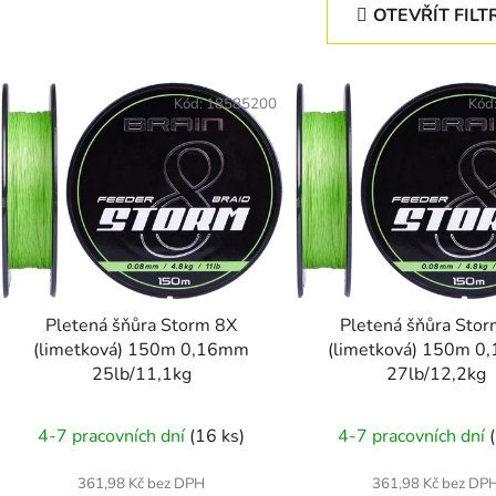
OTEVŘÍT FILT
V
ý
Kód:
18585200
Kód
p
s
p
r
o
d
Pletená šňůra Storm 8X
Pletená šňůra Sto
u
(limetková) 150m 0,16mm
(limetková) 150m 
k
25lb/11,1kg
27lb/12,2kg
t
ů
4-7 pracovních dní
(16 ks)
4-7 pracovních dní
361,98 Kč bez DPH
361,98 Kč bez DP