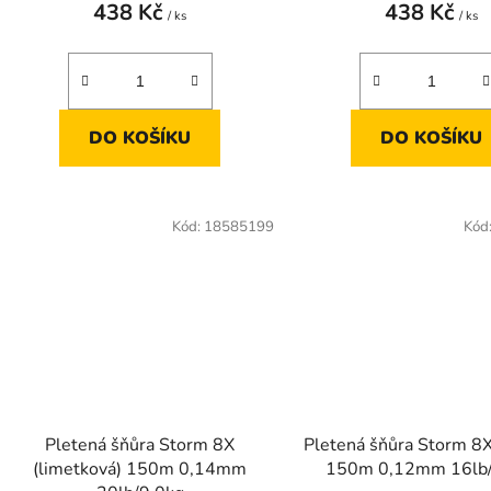
438 Kč
438 Kč
/ ks
/ ks
DO KOŠÍKU
DO KOŠÍKU
Kód:
18585199
Kód
Pletená šňůra Storm 8X
Pletená šňůra Storm 8X
(limetková) 150m 0,14mm
150m 0,12mm 16lb/