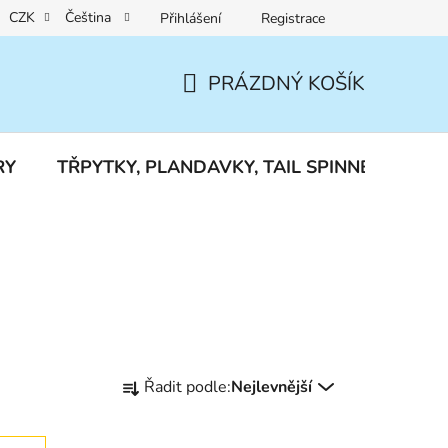
CZK
Čeština
Přihlášení
Registrace
Reklamace a vrácení zboží
PRÁZDNÝ KOŠÍK
NÁKUPNÍ
KOŠÍK
RY
TŘPYTKY, PLANDAVKY, TAIL SPINNERY
J
Ř
Řadit podle:
Nejlevnější
a
z