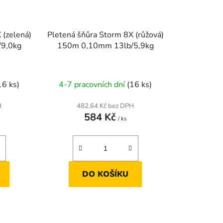
 (zelená)
Pletená šňůra Storm 8X (růžová)
9,0kg
150m 0,10mm 13lb/5,9kg
16 ks)
4-7 pracovních dní
(16 ks)
H
482,64 Kč bez DPH
584 Kč
/ ks
DO KOŠÍKU