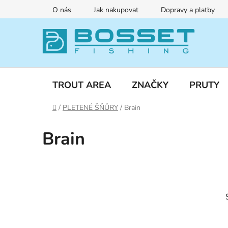
Přejít
O nás
Jak nakupovat
Dopravy a platby
na
obsah
TROUT AREA
ZNAČKY
PRUTY
Domů
/
PLETENÉ ŠŇŮRY
/
Brain
Brain