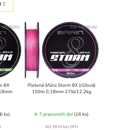
e
R
n
í
p
:
18585201
Kód:
18585192
r
o
d
u
k
t
ů
rm 8X
Pletená šňůra Storm 8X (růžová)
0,18mm
150m 0,18mm 27lb/12,2kg
(6 ks)
4-7 pracovních dní
(16 ks)
H
361,98 Kč bez DPH