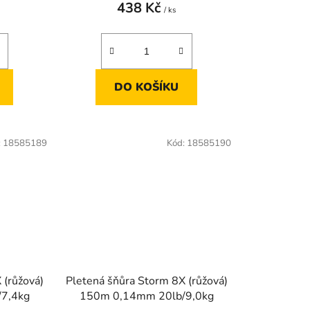
438 Kč
/ ks
DO KOŠÍKU
:
18585189
Kód:
18585190
 (růžová)
Pletená šňůra Storm 8X (růžová)
7,4kg
150m 0,14mm 20lb/9,0kg