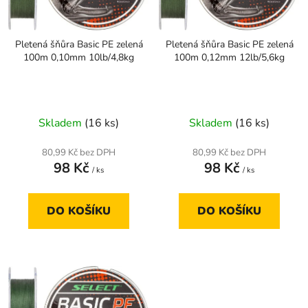
p
k
r
t
Pletená šňůra Basic PE zelená
Pletená šňůra Basic PE zelená
o
ů
100m 0,10mm 10lb/4,8kg
100m 0,12mm 12lb/5,6kg
d
u
k
t
Skladem
(16 ks)
Skladem
(16 ks)
ů
80,99 Kč bez DPH
80,99 Kč bez DPH
98 Kč
98 Kč
/ ks
/ ks
DO KOŠÍKU
DO KOŠÍKU