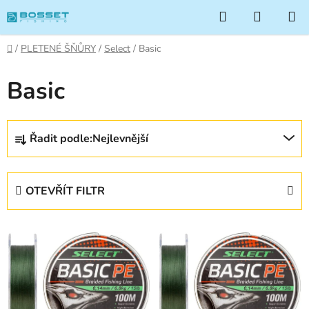
Přejít
Hledat
NÁKUP
na
KOŠÍK
obsah
Domů
/
PLETENÉ ŠŇŮRY
/
Select
/
Basic
Basic
Ř
Řadit podle:
Nejlevnější
a
z
e
OTEVŘÍT FILTR
n
í
V
p
ý
r
p
o
i
d
s
u