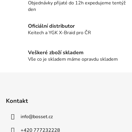
í
í
Objednávky přijaté do 12h expedujeme tentýž
p
den
r
v
Oficiální distributor
k
Keitech a YGK X-Braid pro ČR
y
v
ý
Veškeré zboží skladem
p
Vše co je skladem máme opravdu skladem
i
s
u
Z
á
p
a
Kontakt
t
í
info
@
bosset.cz
+420 777232228