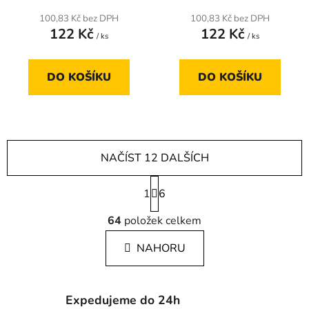
100,83 Kč bez DPH
100,83 Kč bez DPH
122 Kč
122 Kč
/ ks
/ ks
DO KOŠÍKU
DO KOŠÍKU
NAČÍST 12 DALŠÍCH
S
1
t
6
r
O
á
64
položek celkem
v
n
l
k
NAHORU
á
o
d
v
a
á
c
n
Expedujeme do 24h