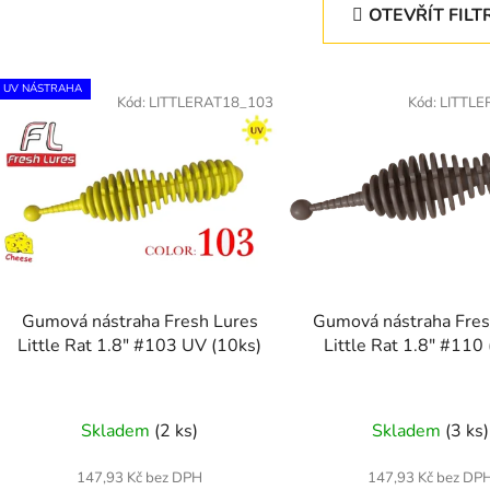
OTEVŘÍT FILT
V
UV NÁSTRAHA
ý
Kód:
LITTLERAT18_103
Kód:
LITTLE
p
s
p
r
o
d
Gumová nástraha Fresh Lures
Gumová nástraha Fres
u
Little Rat 1.8" #103 UV (10ks)
Little Rat 1.8" #110
k
t
ů
Skladem
(2 ks)
Skladem
(3 ks)
147,93 Kč bez DPH
147,93 Kč bez DP