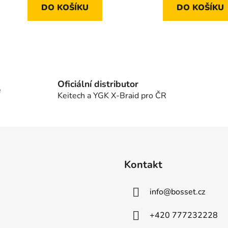
DO KOŠÍKU
DO KOŠÍKU
O
v
l
á
Oficiální distributor
e
d
Keitech a YGK X-Braid pro ČR
a
c
í
p
r
v
Kontakt
k
y
info
@
bosset.cz
v
ý
p
+420 777232228
i