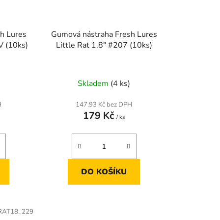
h Lures
Gumová nástraha Fresh Lures
V (10ks)
Little Rat 1.8" #207 (10ks)
Skladem
(4 ks)
H
147,93 Kč bez DPH
179 Kč
/ ks
DO KOŠÍKU
RAT18_229