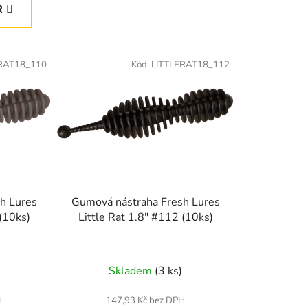
e
R
n
í
p
RAT18_110
Kód:
LITTLERAT18_112
r
o
d
u
k
t
ů
h Lures
Gumová nástraha Fresh Lures
 (10ks)
Little Rat 1.8" #112 (10ks)
Skladem
(3 ks)
H
147,93 Kč bez DPH