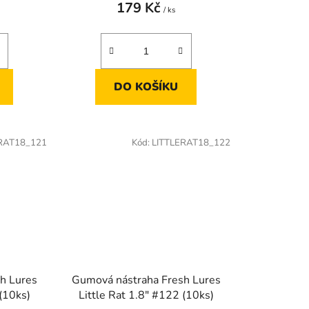
179 Kč
/ ks
DO KOŠÍKU
RAT18_121
Kód:
LITTLERAT18_122
h Lures
Gumová nástraha Fresh Lures
 (10ks)
Little Rat 1.8" #122 (10ks)