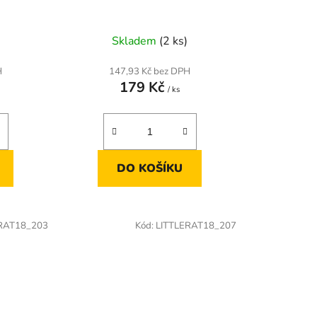
Skladem
(2 ks)
H
147,93 Kč bez DPH
179 Kč
/ ks
DO KOŠÍKU
RAT18_203
Kód:
LITTLERAT18_207