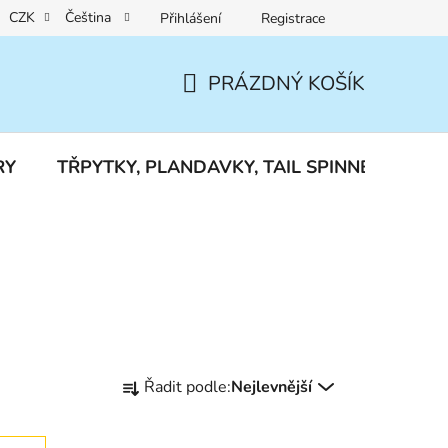
CZK
Čeština
Přihlášení
Registrace
Reklamace a vrácení zboží
PRÁZDNÝ KOŠÍK
NÁKUPNÍ
KOŠÍK
RY
TŘPYTKY, PLANDAVKY, TAIL SPINNERY
J
Ř
Řadit podle:
Nejlevnější
a
z