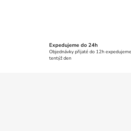
Expedujeme do 24h
Objednávky přijaté do 12h expedujem
tentýž den
Z
á
p
a
t
í