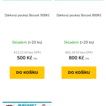
p
k
r
t
Dárkový poukaz Bosset 500Kč
Dárkový poukaz Bosset 800Kč
o
ů
d
u
k
t
Skladem
(>20 ks)
Skladem
(>20 ks)
ů
413,22 Kč bez DPH
661,16 Kč bez DPH
500 Kč
800 Kč
/ ks
/ ks
DO KOŠÍKU
DO KOŠÍKU