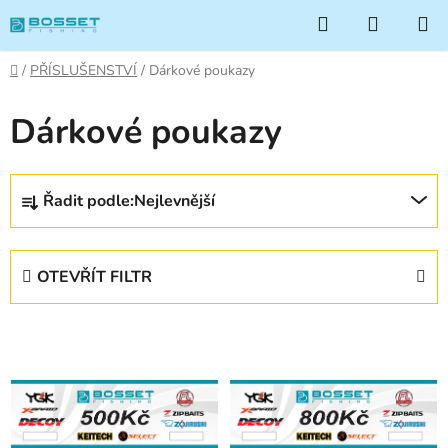
Přejít
Hledat
NÁKUP
na
KOŠÍK
obsah
Domů
/
PŘÍSLUŠENSTVÍ
/
Dárkové poukazy
Dárkové poukazy
Ř
Řadit podle:
Nejlevnější
a
z
e
OTEVŘÍT FILTR
n
í
V
p
ý
r
p
o
i
d
s
u