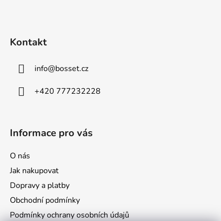
Z
p
á
i
p
s
u
a
Kontakt
t
í
info
@
bosset.cz
+420 777232228
Informace pro vás
O nás
Jak nakupovat
Dopravy a platby
Obchodní podmínky
Podmínky ochrany osobních údajů