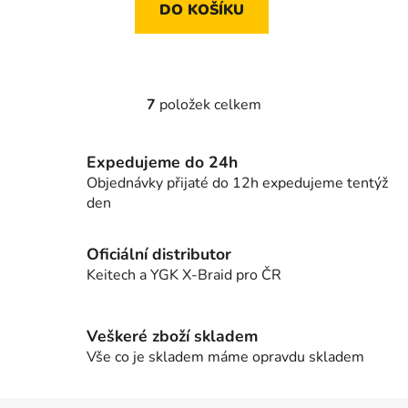
DO KOŠÍKU
7
položek celkem
O
v
l
Expedujeme do 24h
á
Objednávky přijaté do 12h expedujeme tentýž
d
den
a
c
í
Oficiální distributor
p
Keitech a YGK X-Braid pro ČR
r
v
k
Veškeré zboží skladem
y
Vše co je skladem máme opravdu skladem
v
ý