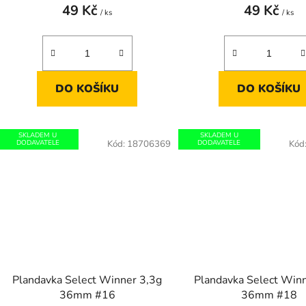
49 Kč
49 Kč
/ ks
/ ks
DO KOŠÍKU
DO KOŠÍKU
SKLADEM U
SKLADEM U
DODAVATELE
Kód:
18706369
DODAVATELE
Kód
Plandavka Select Winner 3,3g
Plandavka Select Win
36mm #16
36mm #18