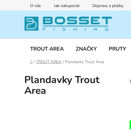
Přejít
O nás
Jak nakupovat
Dopravy a platby
na
obsah
TROUT AREA
ZNAČKY
PRUTY
Domů
/
TROUT AREA
/
Plandavky Trout Area
Plandavky Trout
Area