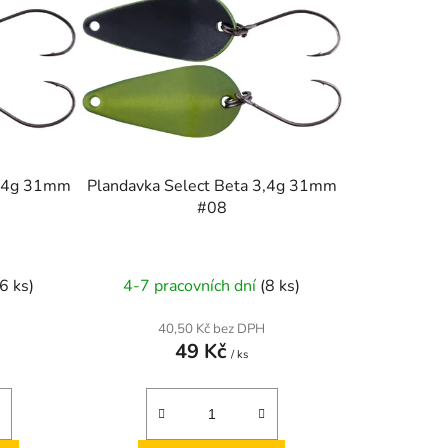
o
d
u
k
t
ů
3,4g 31mm
Plandavka Select Beta 3,4g 31mm
#08
(6 ks)
4-7 pracovních dní
(8 ks)
40,50 Kč bez DPH
49 Kč
/ ks