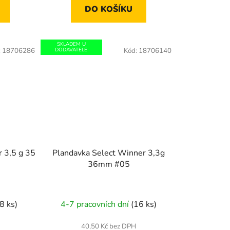
DO KOŠÍKU
SKLADEM U
:
18706286
DODAVATELE
Kód:
18706140
 3,5 g 35
Plandavka Select Winner 3,3g
36mm #05
(8 ks)
4-7 pracovních dní
(16 ks)
40,50 Kč bez DPH