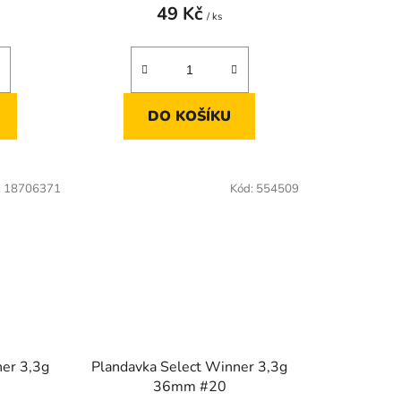
49 Kč
/ ks
DO KOŠÍKU
:
18706371
Kód:
554509
ner 3,3g
Plandavka Select Winner 3,3g
36mm #20