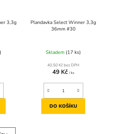
ner 3,3g
Plandavka Select Winner 3,3g
36mm #30
)
Skladem
(17 ks)
40,50 Kč bez DPH
49 Kč
/ ks
DO KOŠÍKU