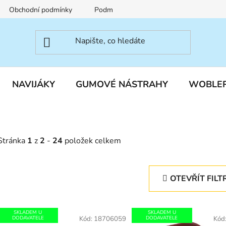
Obchodní podmínky
Podmínky ochrany osobních údajů
NAVIJÁKY
GUMOVÉ NÁSTRAHY
WOBLE
Stránka
1
z
2
-
24
položek celkem
OTEVŘÍT FILT
V
SKLADEM U
SKLADEM U
ý
DODAVATELE
Kód:
18706059
DODAVATELE
Kód