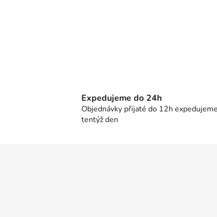
Expedujeme do 24h
Objednávky přijaté do 12h expedujem
tentýž den
Z
á
p
a
t