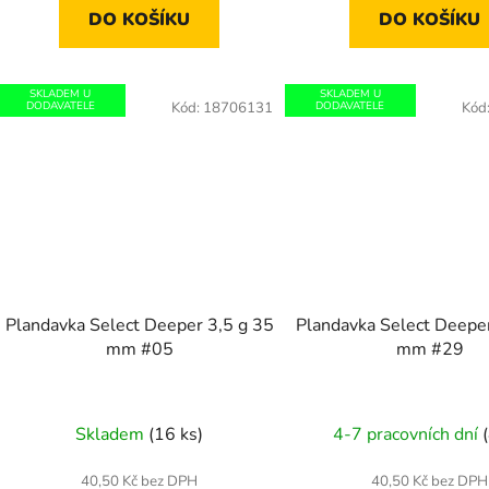
DO KOŠÍKU
DO KOŠÍKU
SKLADEM U
SKLADEM U
DODAVATELE
Kód:
18706131
DODAVATELE
Kód
Plandavka Select Deeper 3,5 g 35
Plandavka Select Deeper
mm #05
mm #29
Skladem
(16 ks)
4-7 pracovních dní
40,50 Kč bez DPH
40,50 Kč bez DPH