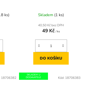
18 ks)
Skladem
(1 ks)
40,50 Kč bez DPH
49 Kč
/ ks
DO KOŠÍKU
SKLADEM U
:
18706382
DODAVATELE
Kód:
18706383