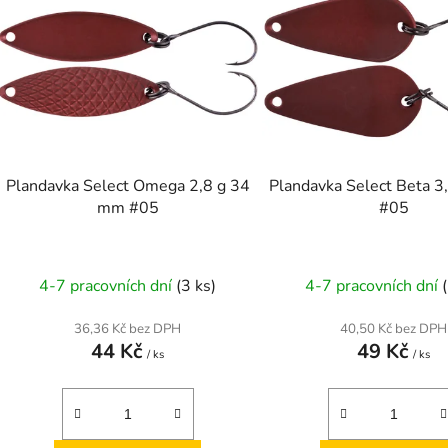
p
s
p
r
o
d
Plandavka Select Omega 2,8 g 34
Plandavka Select Beta 
u
mm #05
#05
k
t
ů
4-7 pracovních dní
(3 ks)
4-7 pracovních dní
36,36 Kč bez DPH
40,50 Kč bez DPH
44 Kč
49 Kč
/ ks
/ ks