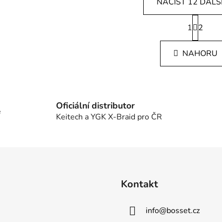
NAČÍST 12 DALŠ
S
1
t
2
O
r
v
á
l
NAHORU
n
á
k
d
o
v
a
á
c
n
Oficiální distributor
í
e
í
Keitech a YGK X-Braid pro ČR
p
r
v
k
y
v
Kontakt
ý
p
i
info
@
bosset.cz
s