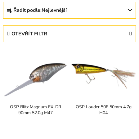
Ř
Řadit podle:
Nejlevnější
a
z
e
OTEVŘÍT FILTR
n
í
V
p
ý
r
p
o
i
d
s
u
p
k
r
t
OSP Blitz Magnum EX-DR
OSP Louder 50F 50mm 4.7g
o
ů
90mm 52.0g M47
H04
d
u
k