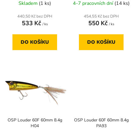
t
Skladem
(1 ks)
4-7 pracovních dní
(14 ks)
ů
440,50 Kč bez DPH
454,55 Kč bez DPH
533 Kč
550 Kč
/ ks
/ ks
DO KOŠÍKU
DO KOŠÍKU
OSP Louder 60F 60mm 8.4g
OSP Louder 60F 60mm 8.4g
H04
PA93