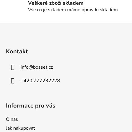
Veškeré zboží skladem
p
Vše co je skladem máme opravdu skladem
i
s
u
Z
á
p
a
Kontakt
t
í
info
@
bosset.cz
+420 777232228
Informace pro vás
O nás
Jak nakupovat