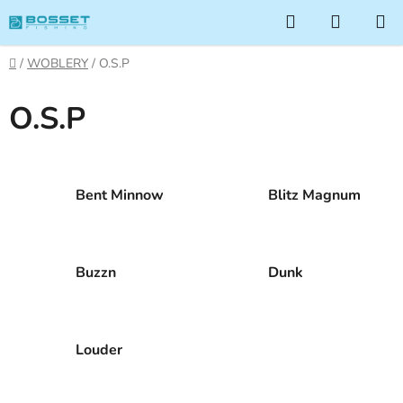
Přejít
Hledat
NÁKUP
na
KOŠÍK
obsah
Domů
/
WOBLERY
/
O.S.P
O.S.P
Bent Minnow
Blitz Magnum
Buzzn
Dunk
Louder