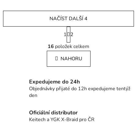
NAČÍST DALŠÍ 4
S
1
t
2
r
O
á
16
položek celkem
v
n
l
k
NAHORU
á
o
d
v
a
á
c
n
Expedujeme do 24h
í
í
Objednávky přijaté do 12h expedujeme tentýž
p
den
r
v
Oficiální distributor
k
Keitech a YGK X-Braid pro ČR
y
v
ý