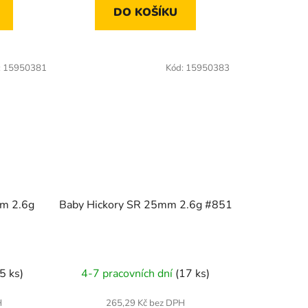
DO KOŠÍKU
:
15950381
Kód:
15950383
mm 2.6g
Baby Hickory SR 25mm 2.6g #851
(5 ks)
4-7 pracovních dní
(17 ks)
H
265,29 Kč bez DPH