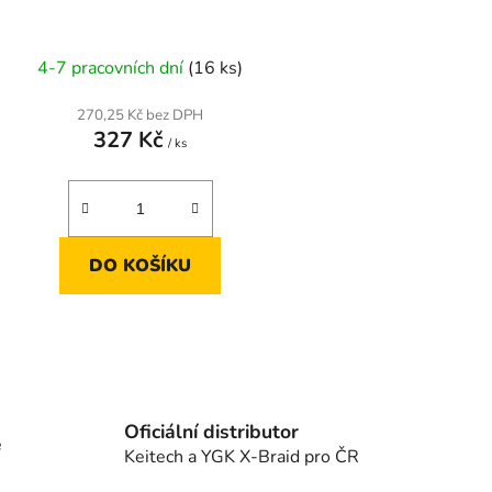
4-7 pracovních dní
(16 ks)
270,25 Kč bez DPH
327 Kč
/ ks
DO KOŠÍKU
O
v
l
á
Oficiální distributor
e
d
Keitech a YGK X-Braid pro ČR
a