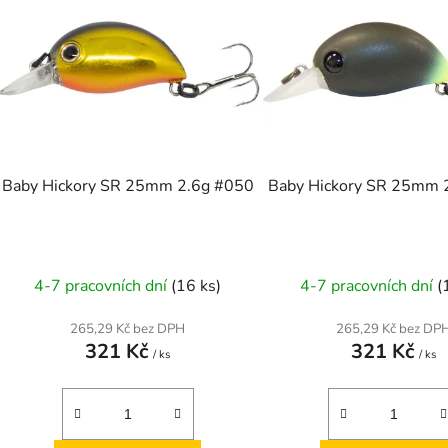
p
s
p
r
o
d
Baby Hickory SR 25mm 2.6g #050
Baby Hickory SR 25mm 
u
k
t
ů
4-7 pracovních dní
(16 ks)
4-7 pracovních dní
(
265,29 Kč bez DPH
265,29 Kč bez DP
321 Kč
321 Kč
/ ks
/ ks