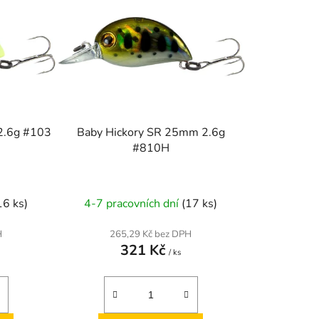
o
d
u
k
t
ů
2.6g #103
Baby Hickory SR 25mm 2.6g
#810H
16 ks)
4-7 pracovních dní
(17 ks)
H
265,29 Kč bez DPH
321 Kč
/ ks