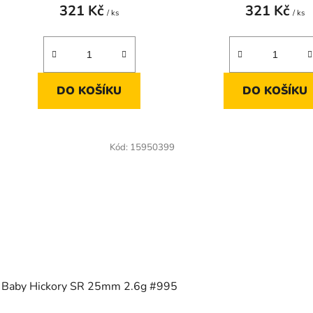
321 Kč
321 Kč
/ ks
/ ks
DO KOŠÍKU
DO KOŠÍKU
Kód:
15950399
Baby Hickory SR 25mm 2.6g #995