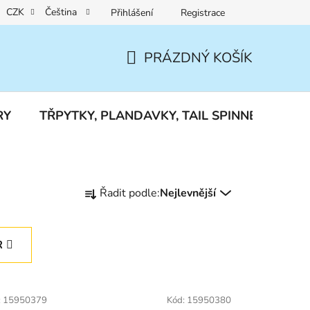
CZK
Čeština
Přihlášení
Registrace
Reklamace a vrácení zboží
PRÁZDNÝ KOŠÍK
NÁKUPNÍ
KOŠÍK
RY
TŘPYTKY, PLANDAVKY, TAIL SPINNERY
J
Ř
Řadit podle:
Nejlevnější
a
z
e
R
n
í
p
:
15950379
Kód:
15950380
r