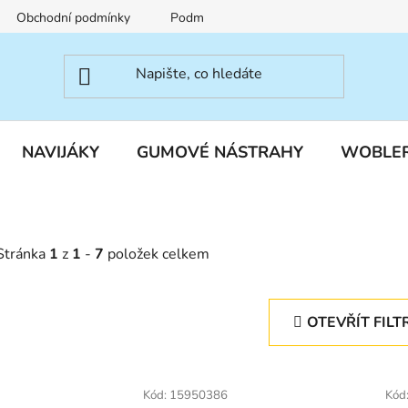
Obchodní podmínky
Podmínky ochrany osobních údajů
NAVIJÁKY
GUMOVÉ NÁSTRAHY
WOBLE
Stránka
1
z
1
-
7
položek celkem
OTEVŘÍT FILT
V
ý
Kód:
15950386
Kód