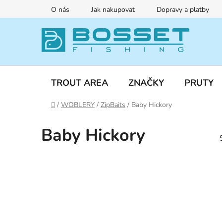
Přejít
O nás
Jak nakupovat
Dopravy a platby
na
obsah
TROUT AREA
ZNAČKY
PRUTY
Domů
/
WOBLERY
/
ZipBaits
/
Baby Hickory
Baby Hickory