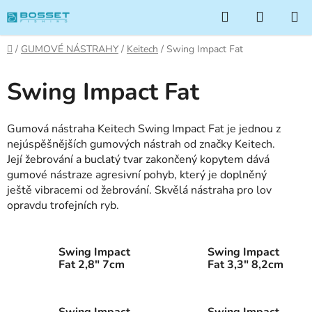
Přejít
Hledat
NÁKUP
na
KOŠÍK
obsah
Domů
/
GUMOVÉ NÁSTRAHY
/
Keitech
/
Swing Impact Fat
Swing Impact Fat
Gumová nástraha Keitech Swing Impact Fat je jednou z
nejúspěšnějších gumových nástrah od značky Keitech.
Její žebrování a buclatý tvar zakončený kopytem dává
gumové nástraze agresivní pohyb, který je doplněný
ještě vibracemi od žebrování. Skvělá nástraha pro lov
opravdu trofejních ryb.
Swing Impact
Swing Impact
Fat 2,8" 7cm
Fat 3,3" 8,2cm
Swing Impact
Swing Impact