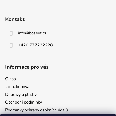
á
p
a
Kontakt
t
í
info
@
bosset.cz
+420 777232228
Informace pro vás
O nás
Jak nakupovat
Dopravy a platby
Obchodní podmínky
Podmínky ochrany osobních údajů