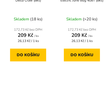
Delta Craw (8ks)
Electric June Bug 408T (8ks)
Skladem
(18 ks)
Skladem
(>20 ks)
172,73 Kč bez DPH
172,73 Kč bez DPH
209 Kč
209 Kč
/ ks
/ ks
Měrná
Měrná
26,13 Kč / 1 ks
26,13 Kč / 1 ks
cena:
cena:
DO KOŠÍKU
DO KOŠÍKU