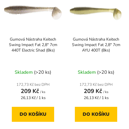
p
o
i
d
s
u
p
k
r
t
Gumová Nástraha Keitech
Gumová Nástraha Keitech
o
ů
Swing Impact Fat 2,8" 7cm
Swing Impact Fat 2,8" 7cm
d
440T Electric Shad (8ks)
AYU 400T (8ks)
u
k
t
Skladem
(>20 ks)
Skladem
(>20 ks)
ů
172,73 Kč bez DPH
172,73 Kč bez DPH
209 Kč
209 Kč
/ ks
/ ks
Měrná
Měrná
26,13 Kč / 1 ks
26,13 Kč / 1 ks
cena:
cena:
DO KOŠÍKU
DO KOŠÍKU