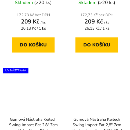
Skladem
(>20 ks)
Skladem
(>20 ks)
172,73 Kč bez DPH
172,73 Kč bez DPH
209 Kč
209 Kč
/ ks
/ ks
Měrná
Měrná
26,13 Kč / 1 ks
26,13 Kč / 1 ks
cena:
cena:
DO KOŠÍKU
DO KOŠÍKU
UV NÁSTRAHA
Gumová Nástraha Keitech
Gumová Nástraha Keitech
Swing Impact Fat 2,8" 7cm
Swing Impact Fat 2,8" 7cm