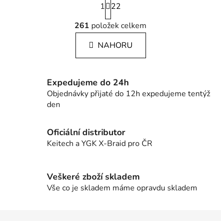
1
t
22
r
O
á
261
položek celkem
v
n
l
k
NAHORU
á
o
d
v
a
á
c
n
Expedujeme do 24h
í
í
Objednávky přijaté do 12h expedujeme tentýž
p
den
r
v
Oficiální distributor
k
Keitech a YGK X-Braid pro ČR
y
v
ý
Veškeré zboží skladem
p
Vše co je skladem máme opravdu skladem
i
s
u
Z