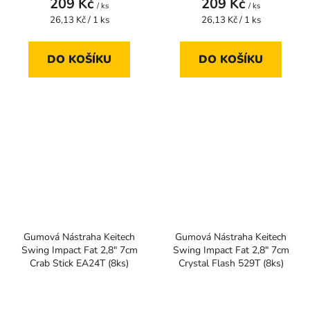
209 Kč
209 Kč
/ ks
/ ks
Měrná
Měrná
26,13 Kč / 1 ks
26,13 Kč / 1 ks
cena:
cena:
DO KOŠÍKU
DO KOŠÍKU
Gumová Nástraha Keitech
Gumová Nástraha Keitech
Swing Impact Fat 2,8" 7cm
Swing Impact Fat 2,8" 7cm
Crab Stick EA24T (8ks)
Crystal Flash 529T (8ks)