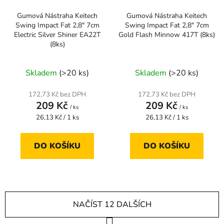
Gumová Nástraha Keitech
Gumová Nástraha Keitech
Swing Impact Fat 2,8" 7cm
Swing Impact Fat 2,8" 7cm
Electric Silver Shiner EA22T
Gold Flash Minnow 417T (8ks)
(8ks)
Skladem
(>20 ks)
Skladem
(>20 ks)
172,73 Kč bez DPH
172,73 Kč bez DPH
209 Kč
209 Kč
/ ks
/ ks
Měrná
Měrná
26,13 Kč / 1 ks
26,13 Kč / 1 ks
cena:
cena:
DO KOŠÍKU
DO KOŠÍKU
NAČÍST 12 DALŠÍCH
S