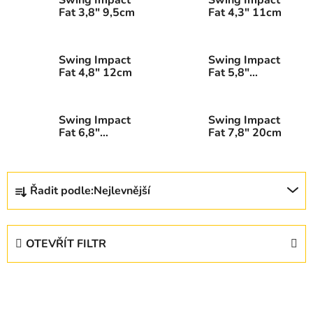
Fat 3,8" 9,5cm
Fat 4,3" 11cm
Swing Impact
Swing Impact
Fat 4,8" 12cm
Fat 5,8"
14,5cm
Swing Impact
Swing Impact
Fat 6,8"
Fat 7,8" 20cm
17,5cm
Ř
Řadit podle:
Nejlevnější
a
z
e
OTEVŘÍT FILTR
n
í
V
p
ý
r