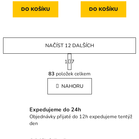
DO KOŠÍKU
DO KOŠÍKU
NAČÍST 12 DALŠÍCH
S
1
t
7
r
O
á
83
položek celkem
v
n
l
k
NAHORU
á
o
d
v
a
á
c
n
Expedujeme do 24h
í
í
Objednávky přijaté do 12h expedujeme tentýž
p
den
r
v