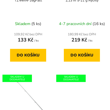
T2.44m4-16gFast
2,13 m 5-21 g Rychlý
d
u
k
t
Skladem
(5 ks)
4-7 pracovních dní
(16 ks)
ů
109,92 Kč bez DPH
180,99 Kč bez DPH
133 Kč
219 Kč
/ ks
/ ks
DO KOŠÍKU
DO KOŠÍKU
SKLADEM U
SKLADEM U
DODAVATELE
DODAVATELE