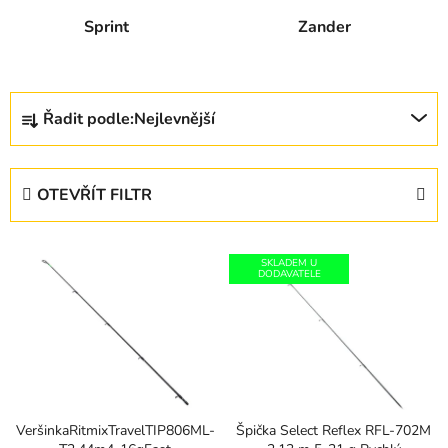
Sprint
Zander
Ř
Řadit podle:
Nejlevnější
a
z
e
OTEVŘÍT FILTR
n
í
V
p
SKLADEM U
ý
DODAVATELE
r
p
o
i
d
s
u
p
k
r
t
VeršinkaRitmixTravelTIP806ML-
Špička Select Reflex RFL-702M
o
ů