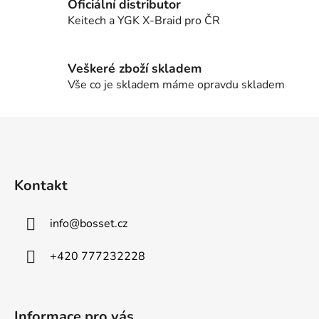
Oficiální distributor
k
Keitech a YGK X-Braid pro ČR
y
v
ý
Veškeré zboží skladem
p
Vše co je skladem máme opravdu skladem
i
s
u
Z
á
p
a
Kontakt
t
í
info
@
bosset.cz
+420 777232228
Informace pro vás