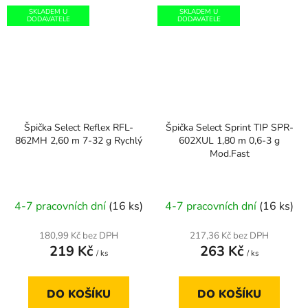
SKLADEM U
SKLADEM U
DODAVATELE
DODAVATELE
Špička Select Reflex RFL-
Špička Select Sprint TIP SPR-
862MH 2,60 m 7-32 g Rychlý
602XUL 1,80 m 0,6-3 g
Mod.Fast
Průměrné
4-7 pracovních dní
(16 ks)
4-7 pracovních dní
(16 ks)
hodnocení
produktu
180,99 Kč bez DPH
217,36 Kč bez DPH
219 Kč
263 Kč
je
/ ks
/ ks
5,0
z
DO KOŠÍKU
DO KOŠÍKU
5