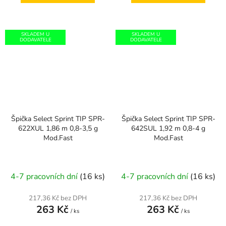
hvězdiček.
SKLADEM U
SKLADEM U
DODAVATELE
DODAVATELE
Špička Select Sprint TIP SPR-
Špička Select Sprint TIP SPR-
622XUL 1,86 m 0,8-3,5 g
642SUL 1,92 m 0,8-4 g
Mod.Fast
Mod.Fast
4-7 pracovních dní
(16 ks)
4-7 pracovních dní
(16 ks)
217,36 Kč bez DPH
217,36 Kč bez DPH
263 Kč
263 Kč
/ ks
/ ks