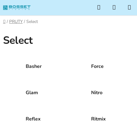
Přejít
Hledat
NÁKUP
na
KOŠÍK
obsah
Domů
/
PRUTY
/
Select
Select
Basher
Force
Glam
Nitro
Reflex
Ritmix