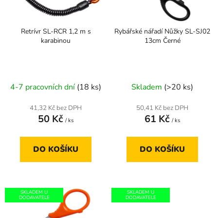
p
k
r
t
Retrívr SL-RCR 1,2 m s
Rybářské nářadí Nůžky SL-SJ02
o
ů
karabinou
13cm Černé
d
u
k
t
4-7 pracovních dní
(18 ks)
Skladem
(>20 ks)
ů
41,32 Kč bez DPH
50,41 Kč bez DPH
50 Kč
61 Kč
/ ks
/ ks
DO KOŠÍKU
DO KOŠÍKU
SKLADEM U
SKLADEM U
DODAVATELE
DODAVATELE