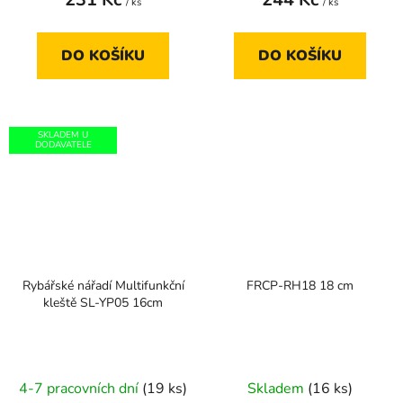
/ ks
/ ks
DO KOŠÍKU
DO KOŠÍKU
SKLADEM U
DODAVATELE
Rybářské nářadí Multifunkční
FRCP-RH18 18 cm
kleště SL-YP05 16cm
4-7 pracovních dní
(19 ks)
Skladem
(16 ks)