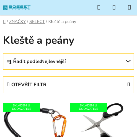
Přejít
Hledat
NÁKUP
na
KOŠÍK
obsah
Domů
/
ZNAČKY
/
SELECT
/
Kleště a peány
Kleště a peány
Ř
Řadit podle:
Nejlevnější
a
z
e
OTEVŘÍT FILTR
n
í
V
p
SKLADEM U
SKLADEM U
ý
DODAVATELE
DODAVATELE
r
p
o
i
d
s
u