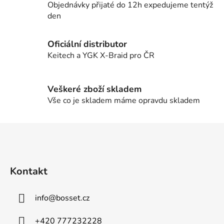
í
í
Objednávky přijaté do 12h expedujeme tentýž
p
den
r
v
Oficiální distributor
k
Keitech a YGK X-Braid pro ČR
y
v
ý
Veškeré zboží skladem
p
Vše co je skladem máme opravdu skladem
i
s
u
Z
á
p
a
Kontakt
t
í
info
@
bosset.cz
+420 777232228