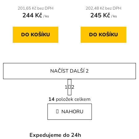
201,65 Kč bez DPH
202,48 Kč bez DPH
244 Kč
245 Kč
/ ks
/ ks
DO KOŠÍKU
DO KOŠÍKU
NAČÍST DALŠÍ 2
S
1
t
2
r
O
á
14
položek celkem
v
n
l
k
NAHORU
á
o
d
v
a
á
c
n
Expedujeme do 24h