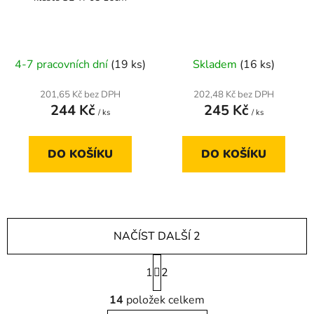
4-7 pracovních dní
(19 ks)
Skladem
(16 ks)
201,65 Kč bez DPH
202,48 Kč bez DPH
244 Kč
245 Kč
/ ks
/ ks
DO KOŠÍKU
DO KOŠÍKU
NAČÍST DALŠÍ 2
S
1
t
2
r
O
á
14
položek celkem
v
n