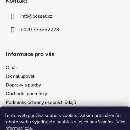
Kontakt
t
í
info
@
bosset.cz
+420 777232228
Informace pro vás
O nás
Jak nakupovat
Dopravy a platby
Obchodní podmínky
Podmínky ochrany osobních údajů
Reklamace a vrácení zboží
Tento web používá soubory cookie. Dalším procházením
tohoto webu vyjadřujete souhlas s jejich používáním.. Více
informací
zde
.