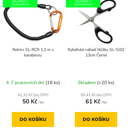
p
SKLADEM U
SKLADEM U
ý
DODAVATELE
DODAVATELE
r
p
o
i
d
s
u
p
k
r
t
Retrívr SL-RCR 1,2 m s
Rybářské nářadí Nůžky SL-SJ02
o
ů
karabinou
13cm Černé
d
u
k
t
4-7 pracovních dní
(18 ks)
Skladem
(>20 ks)
ů
41,32 Kč bez DPH
50,41 Kč bez DPH
50 Kč
61 Kč
/ ks
/ ks
DO KOŠÍKU
DO KOŠÍKU