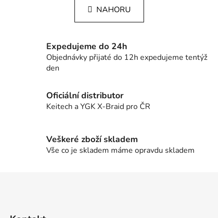
l
k
NAHORU
á
o
d
v
a
á
c
n
Expedujeme do 24h
í
í
Objednávky přijaté do 12h expedujeme tentýž
p
den
r
v
Oficiální distributor
k
Keitech a YGK X-Braid pro ČR
y
v
ý
Veškeré zboží skladem
p
Vše co je skladem máme opravdu skladem
i
s
u
Z
á
p
a