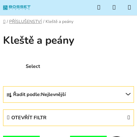
Přejít
Hledat
NÁKUP
na
KOŠÍK
obsah
Domů
/
PŘÍSLUŠENSTVÍ
/
Kleště a peány
Kleště a peány
Select
Ř
Řadit podle:
Nejlevnější
a
z
e
OTEVŘÍT FILTR
n
í
V