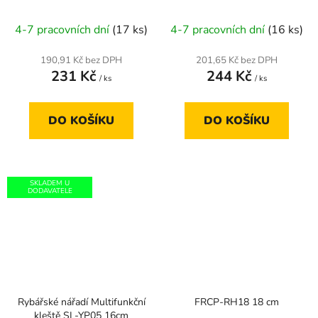
4-7 pracovních dní
(17 ks)
4-7 pracovních dní
(16 ks)
190,91 Kč bez DPH
201,65 Kč bez DPH
231 Kč
244 Kč
/ ks
/ ks
DO KOŠÍKU
DO KOŠÍKU
SKLADEM U
DODAVATELE
Rybářské nářadí Multifunkční
FRCP-RH18 18 cm
kleště SL-YP05 16cm