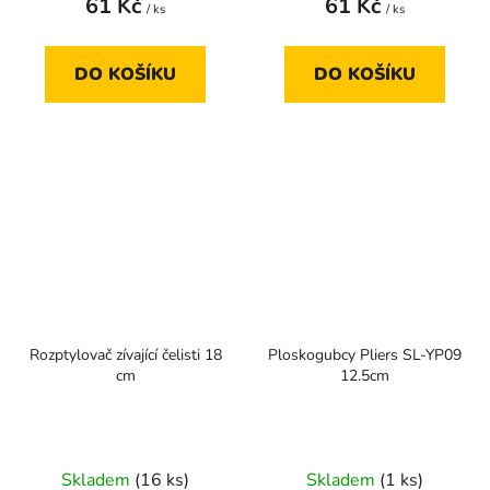
61 Kč
61 Kč
/ ks
/ ks
DO KOŠÍKU
DO KOŠÍKU
Rozptylovač zívající čelisti 18
Ploskogubcy Pliers SL-YP09
cm
12.5cm
Skladem
(16 ks)
Skladem
(1 ks)