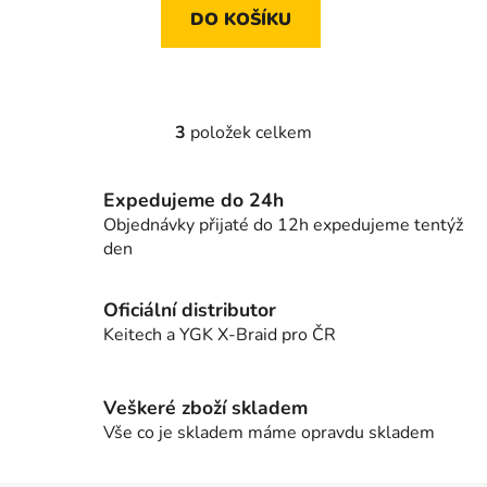
DO KOŠÍKU
3
položek celkem
O
v
l
Expedujeme do 24h
á
Objednávky přijaté do 12h expedujeme tentýž
d
den
a
c
í
Oficiální distributor
p
Keitech a YGK X-Braid pro ČR
r
v
k
Veškeré zboží skladem
y
Vše co je skladem máme opravdu skladem
v
ý