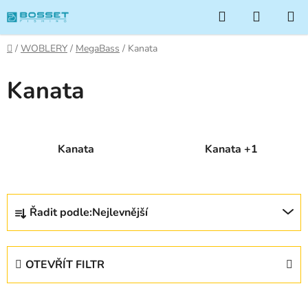
Přejít
Hledat
NÁKUP
na
KOŠÍK
obsah
Domů
/
WOBLERY
/
MegaBass
/
Kanata
Kanata
Kanata
Kanata +1
Ř
Řadit podle:
Nejlevnější
a
z
e
OTEVŘÍT FILTR
n
í
V