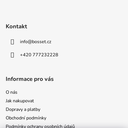
Z
p
á
i
p
s
u
a
Kontakt
t
í
info
@
bosset.cz
+420 777232228
Informace pro vás
O nás
Jak nakupovat
Dopravy a platby
Obchodní podmínky
Podmínky ochrany osobních údajů