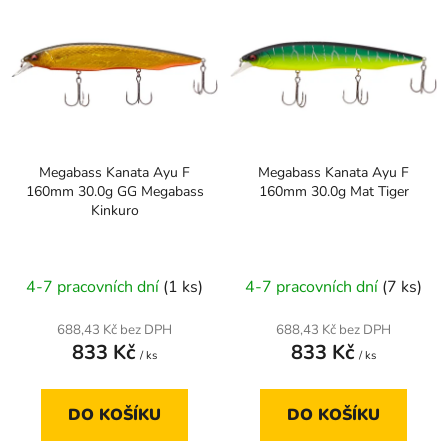
p
ý
r
p
o
i
d
s
u
p
k
r
t
Megabass Kanata Ayu F
Megabass Kanata Ayu F
o
ů
160mm 30.0g GG Megabass
160mm 30.0g Mat Tiger
d
Kinkuro
u
k
t
4-7 pracovních dní
(1 ks)
4-7 pracovních dní
(7 ks)
ů
688,43 Kč bez DPH
688,43 Kč bez DPH
833 Kč
833 Kč
/ ks
/ ks
DO KOŠÍKU
DO KOŠÍKU