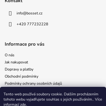
Kontakt
t
í
info
@
bosset.cz
+420 777232228
Informace pro vás
O nás
Jak nakupovat
Dopravy a platby
Obchodní podmínky
Podmínky ochrany osobních údajů
Reklamace a vrácení zboží
Tento web používá soubory cookie. Dalším procházením
tohoto webu vyjadřujete souhlas s jejich používáním.. Více
informací
zde
.