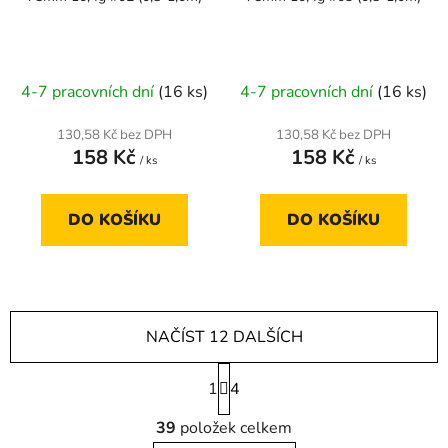
4-7 pracovních dní
(16 ks)
4-7 pracovních dní
(16 ks)
130,58 Kč bez DPH
130,58 Kč bez DPH
158 Kč
158 Kč
/ ks
/ ks
DO KOŠÍKU
DO KOŠÍKU
NAČÍST 12 DALŠÍCH
S
1
t
4
r
O
á
39
položek celkem
v
n