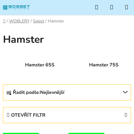
Přejít
Hledat
NÁKUP
na
KOŠÍK
obsah
Domů
/
WOBLERY
/
Select
/
Hamster
Hamster
Hamster 65S
Hamster 75S
Ř
Řadit podle:
Nejlevnější
a
z
e
OTEVŘÍT FILTR
n
í
V