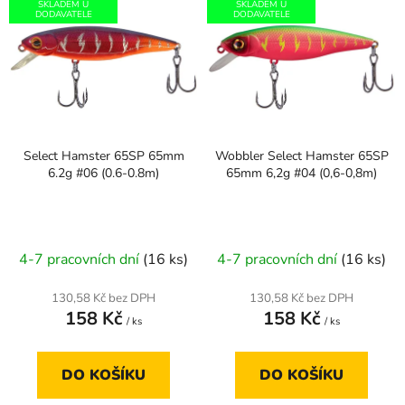
p
SKLADEM U
SKLADEM U
ý
DODAVATELE
DODAVATELE
r
p
o
i
d
s
u
p
k
r
t
Select Hamster 65SP 65mm
Wobbler Select Hamster 65SP
o
ů
6.2g #06 (0.6-0.8m)
65mm 6,2g #04 (0,6-0,8m)
d
u
k
t
4-7 pracovních dní
(16 ks)
4-7 pracovních dní
(16 ks)
ů
130,58 Kč bez DPH
130,58 Kč bez DPH
158 Kč
158 Kč
/ ks
/ ks
DO KOŠÍKU
DO KOŠÍKU