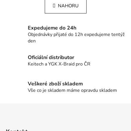
l
k
NAHORU
á
o
d
v
a
á
c
n
Expedujeme do 24h
í
í
Objednávky přijaté do 12h expedujeme tentýž
p
den
r
v
Oficiální distributor
k
Keitech a YGK X-Braid pro ČR
y
v
ý
Veškeré zboží skladem
p
Vše co je skladem máme opravdu skladem
i
s
u
Z
á
p
a