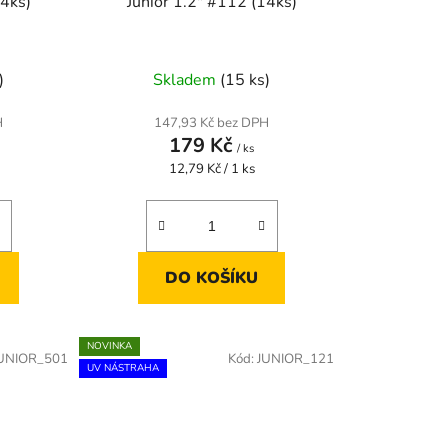
14ks)
Junior 1.2" #112 (14ks)
)
Skladem
(15 ks)
H
147,93 Kč bez DPH
179 Kč
/ ks
Měrná
12,79 Kč / 1 ks
cena:
DO KOŠÍKU
NOVINKA
UNIOR_501
Kód:
JUNIOR_121
UV NÁSTRAHA