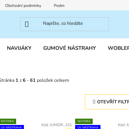
Obchodní podmínky
Podmínky ochrany osobních údajů
NAVIJÁKY
GUMOVÉ NÁSTRAHY
WOBLE
Stránka
1
z
6
-
61
položek celkem
OTEVŘÍT FILT
V
NOVINKA
NOVINKA
ý
Kód:
JUNIOR_101
Kód:
J
UV NÁSTRAHA
UV NÁSTRAHA