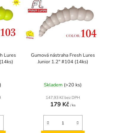
o
d
u
k
t
ů
h Lures
Gumová nástraha Fresh Lures
(14ks)
Junior 1.2" #104 (14ks)
)
Skladem
(>20 ks)
H
147,93 Kč bez DPH
179 Kč
/ ks