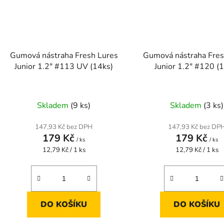
Gumová nástraha Fresh Lures
Gumová nástraha Fres
Junior 1.2" #113 UV (14ks)
Junior 1.2" #120 (
Skladem
(9 ks)
Skladem
(3 ks)
147,93 Kč bez DPH
147,93 Kč bez DP
179 Kč
179 Kč
/ ks
/ ks
Měrná
Měrná
12,79 Kč / 1 ks
12,79 Kč / 1 ks
cena:
cena:
DO KOŠÍKU
DO KOŠÍKU