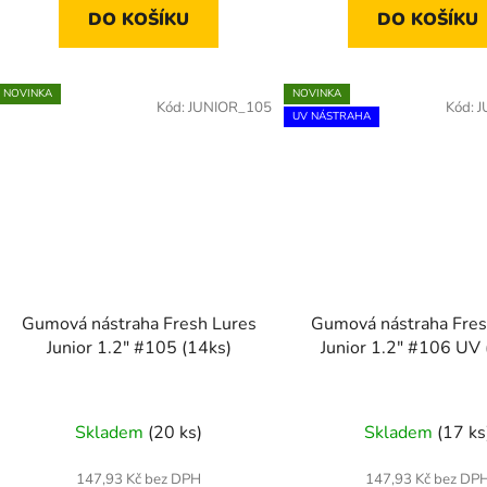
DO KOŠÍKU
DO KOŠÍKU
NOVINKA
NOVINKA
Kód:
JUNIOR_105
Kód:
J
UV NÁSTRAHA
Gumová nástraha Fresh Lures
Gumová nástraha Fres
Junior 1.2" #105 (14ks)
Junior 1.2" #106 UV 
Skladem
(20 ks)
Skladem
(17 ks
147,93 Kč bez DPH
147,93 Kč bez DP