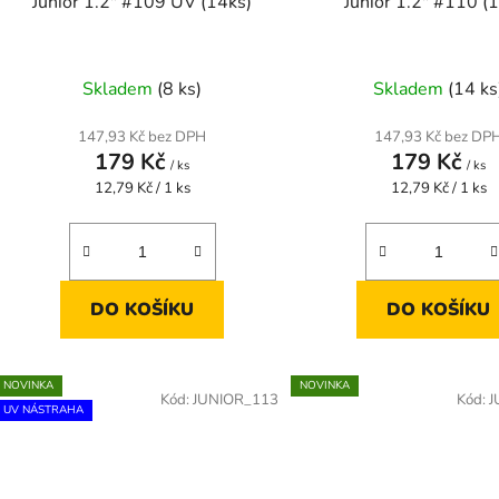
Junior 1.2" #109 UV (14ks)
Junior 1.2" #110 (
Skladem
(8 ks)
Skladem
(14 ks
147,93 Kč bez DPH
147,93 Kč bez DP
179 Kč
179 Kč
/ ks
/ ks
Měrná
Měrná
12,79 Kč / 1 ks
12,79 Kč / 1 ks
cena:
cena:
DO KOŠÍKU
DO KOŠÍKU
NOVINKA
NOVINKA
Kód:
JUNIOR_113
Kód:
J
UV NÁSTRAHA