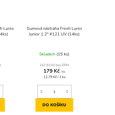
h Lures
Gumová nástraha Fresh Lures
14ks)
Junior 1.2" #121 UV (14ks)
Skladem
(15 ks)
H
147,93 Kč bez DPH
179 Kč
/ ks
Měrná
12,79 Kč / 1 ks
cena:
DO KOŠÍKU