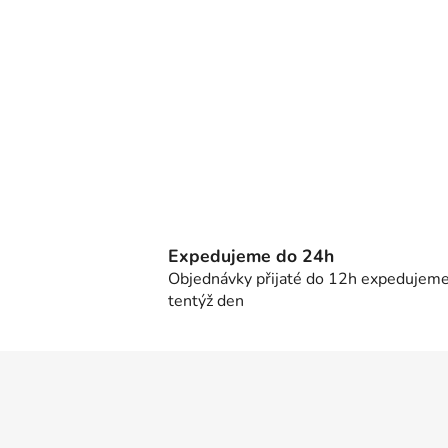
Expedujeme do 24h
Objednávky přijaté do 12h expedujem
tentýž den
Z
á
p