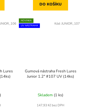
DO KOŠÍKU
NOVINKA
UNIOR_106
Kód:
JUNIOR_107
UV NÁSTRAHA
h Lures
Gumová nástraha Fresh Lures
(14ks)
Junior 1.2" #107 UV (14ks)
)
Skladem
(1 ks)
H
147,93 Kč bez DPH