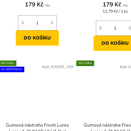
179 Kč
179 Kč
/ ks
/ ks
Měrná
12,79 Kč / 1 ks
cena:
DO KOŠÍKU
DO KOŠÍKU
NOVINKA
NOVINKA
Kód:
JUNIOR_109
Kód:
J
UV NÁSTRAHA
Gumová nástraha Fresh Lures
Gumová nástraha Fres