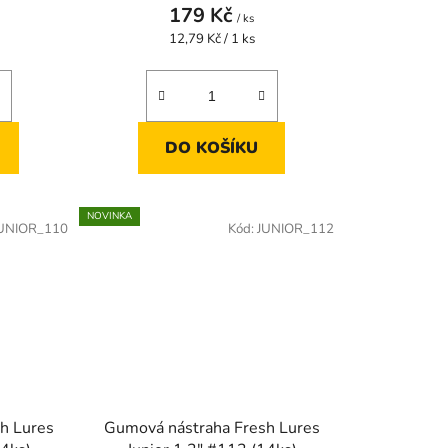
179 Kč
/ ks
Měrná
12,79 Kč / 1 ks
cena:
DO KOŠÍKU
NOVINKA
UNIOR_110
Kód:
JUNIOR_112
h Lures
Gumová nástraha Fresh Lures