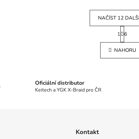
NAČÍST 12 DALŠ
S
1
t
6
O
r
v
á
l
NAHORU
n
á
k
d
o
v
a
á
c
n
Oficiální distributor
í
e
í
Keitech a YGK X-Braid pro ČR
p
r
v
k
y
v
Kontakt
ý