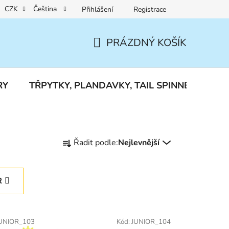
CZK
Čeština
Přihlášení
Registrace
Reklamace a vrácení zboží
PRÁZDNÝ KOŠÍK
NÁKUPNÍ
KOŠÍK
RY
TŘPYTKY, PLANDAVKY, TAIL SPINNERY
J
Ř
Řadit podle:
Nejlevnější
a
z
e
R
n
í
p
UNIOR_103
Kód:
JUNIOR_104
r