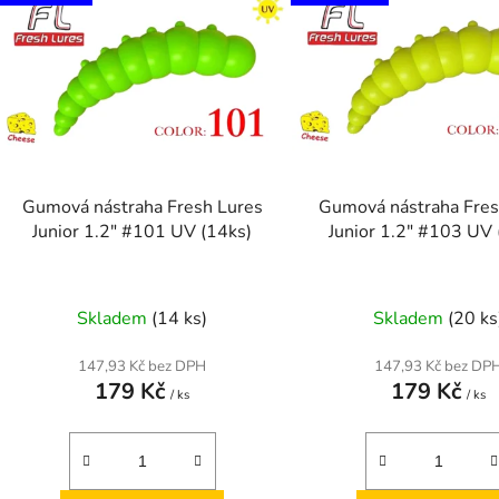
p
s
p
r
o
d
Gumová nástraha Fresh Lures
Gumová nástraha Fres
u
Junior 1.2" #101 UV (14ks)
Junior 1.2" #103 UV 
k
t
ů
Skladem
(14 ks)
Skladem
(20 ks
147,93 Kč bez DPH
147,93 Kč bez DP
179 Kč
179 Kč
/ ks
/ ks