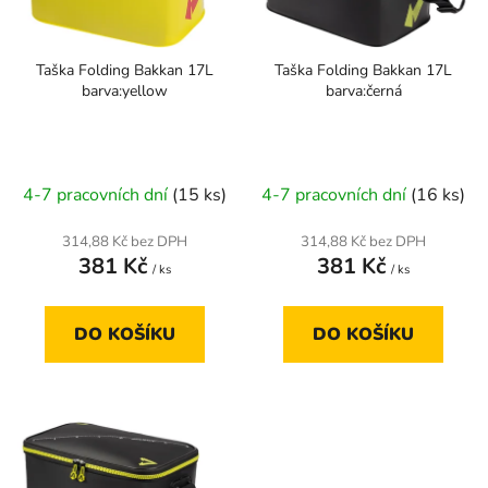
p
k
r
t
Taška Folding Bakkan 17L
Taška Folding Bakkan 17L
o
ů
barva:yellow
barva:černá
d
u
k
t
4-7 pracovních dní
(15 ks)
4-7 pracovních dní
(16 ks)
ů
314,88 Kč bez DPH
314,88 Kč bez DPH
381 Kč
381 Kč
/ ks
/ ks
DO KOŠÍKU
DO KOŠÍKU