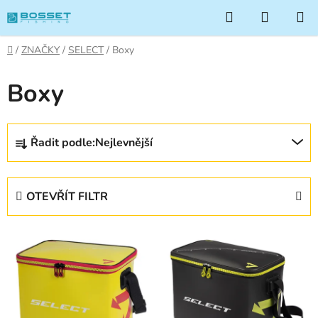
Přejít
Hledat
NÁKUP
na
KOŠÍK
obsah
Domů
/
ZNAČKY
/
SELECT
/
Boxy
Boxy
Ř
Řadit podle:
Nejlevnější
a
z
e
OTEVŘÍT FILTR
n
í
V
p
ý
r
p
o
i
d
s
u