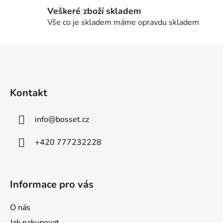
k
Veškeré zboží skladem
y
Vše co je skladem máme opravdu skladem
v
ý
Z
p
á
i
p
s
u
a
Kontakt
t
í
info
@
bosset.cz
+420 777232228
Informace pro vás
O nás
Jak nakupovat