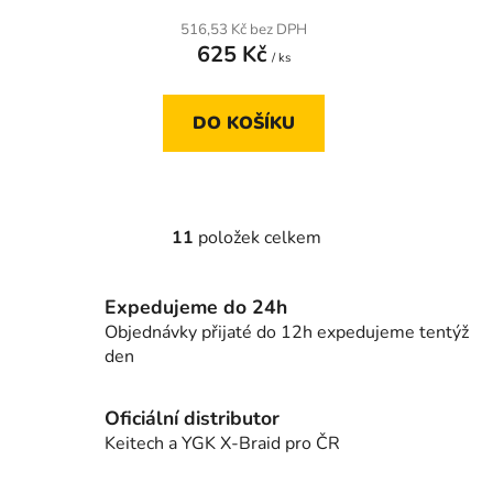
516,53 Kč bez DPH
625 Kč
/ ks
DO KOŠÍKU
11
položek celkem
O
v
l
Expedujeme do 24h
á
Objednávky přijaté do 12h expedujeme tentýž
d
den
a
c
í
Oficiální distributor
p
Keitech a YGK X-Braid pro ČR
r
v