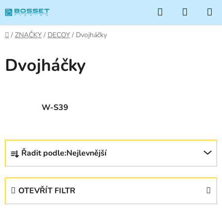
Přejít
Hledat
NÁKUP
na
KOŠÍK
obsah
Domů
/
ZNAČKY
/
DECOY
/
Dvojháčky
Dvojháčky
W-S39
Ř
Řadit podle:
Nejlevnější
a
z
e
OTEVŘÍT FILTR
n
í
V