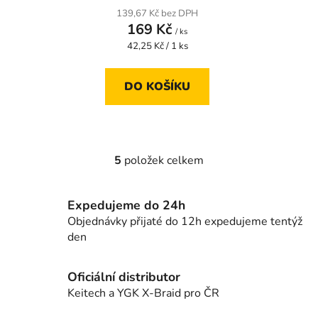
139,67 Kč bez DPH
169 Kč
/ ks
Měrná
42,25 Kč / 1 ks
cena:
DO KOŠÍKU
5
položek celkem
O
v
l
Expedujeme do 24h
á
Objednávky přijaté do 12h expedujeme tentýž
d
den
a
c
í
Oficiální distributor
p
Keitech a YGK X-Braid pro ČR
r