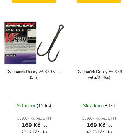
Dvojháček Decoy W-S39 vel.2
Dvojháček Decoy W-S39
(5ks)
vel.2/0 (4ks)
Skladem
(12 ks)
Skladem
(8 ks)
139,67 Kč bez DPH
139,67 Kč bez DPH
169 Kč
169 Kč
/ ks
/ ks
Měrná
Měrná
28,17 Kč / 1 ks
42,25 Kč / 1 ks