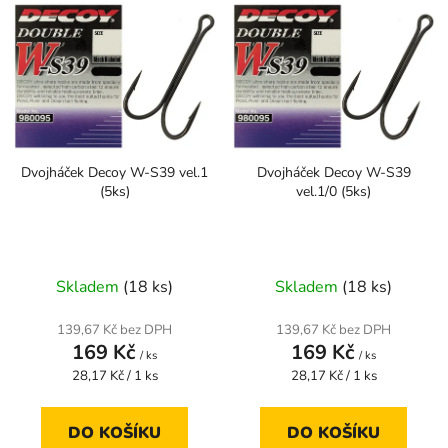
p
ý
r
p
o
i
d
s
u
p
k
r
t
Dvojháček Decoy W-S39 vel.1
Dvojháček Decoy W-S39
o
ů
(5ks)
vel.1/0 (5ks)
d
u
k
t
Skladem
(18 ks)
Skladem
(18 ks)
ů
139,67 Kč bez DPH
139,67 Kč bez DPH
169 Kč
169 Kč
/ ks
/ ks
Měrná
Měrná
28,17 Kč / 1 ks
28,17 Kč / 1 ks
cena:
cena:
DO KOŠÍKU
DO KOŠÍKU