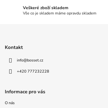
v
k
Veškeré zboží skladem
y
Vše co je skladem máme opravdu skladem
v
ý
Z
p
á
i
p
s
u
a
Kontakt
t
í
info
@
bosset.cz
+420 777232228
Informace pro vás
O nás