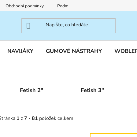
Obchodní podmínky
Podmínky ochrany osobních údajů
NAVIJÁKY
GUMOVÉ NÁSTRAHY
WOBLE
Fetish 2"
Fetish 3"
Stránka
1
z
7
-
81
položek celkem