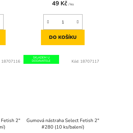
49 Kč
/ ks
DO KOŠÍKU
SKLADEM U
:
18707116
DODAVATELE
Kód:
18707117
Fetish 2"
Gumová nástraha Select Fetish 2"
ní)
#280 (10 ks/balení)