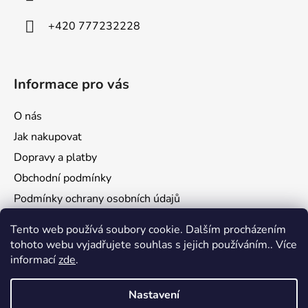
+420 777232228
Informace pro vás
O nás
Jak nakupovat
Dopravy a platby
Obchodní podmínky
Podmínky ochrany osobních údajů
Reklamace a vrácení zboží
Tento web používá soubory cookie. Dalším procházením
tohoto webu vyjadřujete souhlas s jejich používáním.. Více
informací
zde
.
Nastavení