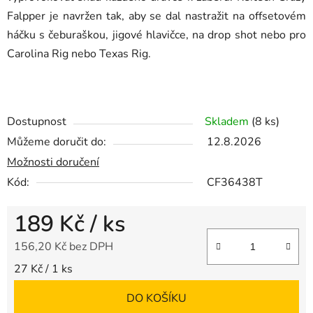
Falpper je navržen tak, aby se dal nastražit na offsetovém
háčku s čeburaškou, jigové hlavičce, na drop shot nebo pro
Carolina Rig nebo Texas Rig.
Dostupnost
Skladem
(8 ks)
Můžeme doručit do:
12.8.2026
Možnosti doručení
Kód:
CF36438T
189 Kč
/ ks
156,20 Kč bez DPH
Měrná cena:
27 Kč / 1 ks
DO KOŠÍKU