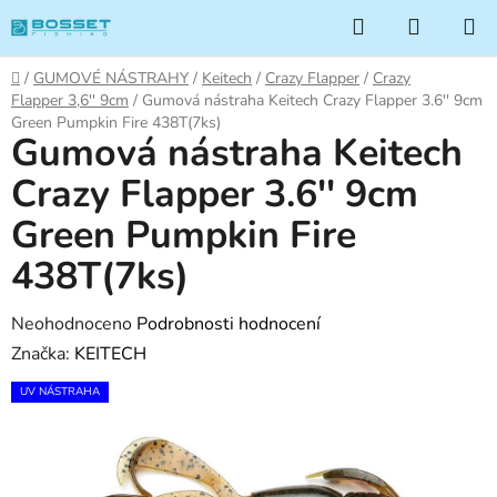
Přejít
Hledat
NÁKUP
na
KOŠÍK
obsah
Domů
/
GUMOVÉ NÁSTRAHY
/
Keitech
/
Crazy Flapper
/
Crazy
Flapper 3,6'' 9cm
/
Gumová nástraha Keitech Crazy Flapper 3.6'' 9cm
Green Pumpkin Fire 438T(7ks)
Gumová nástraha Keitech
Crazy Flapper 3.6'' 9cm
Green Pumpkin Fire
438T(7ks)
Průměrné
Neohodnoceno
Podrobnosti hodnocení
hodnocení
Značka:
KEITECH
produktu
UV NÁSTRAHA
je
0,0
z