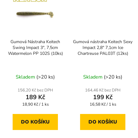
Gumová Nástraha Keitech
Gumová nástraha Keitech Sexy
Swing Impact 3", 7,5cm
Impact 2,8" 7,1cm Ice
Watermelon PP 102S (10ks)
Chartreuse PAL03T (12ks)
Skladem
(>20 ks)
Skladem
(>20 ks)
156,20 Kč bez DPH
164,46 Kč bez DPH
189 Kč
199 Kč
Měrná
Měrná
18,90 Kč / 1 ks
16,58 Kč / 1 ks
cena:
cena:
DO KOŠÍKU
DO KOŠÍKU