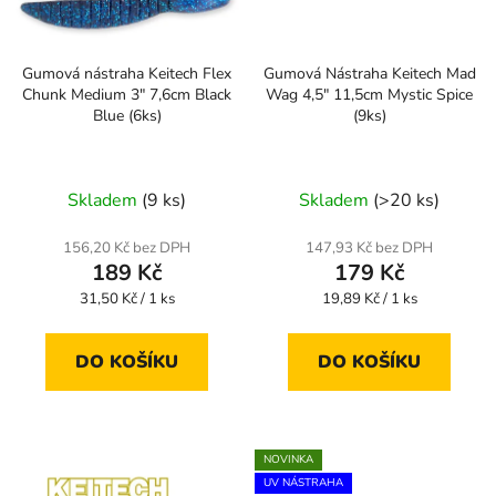
Gumová nástraha Keitech Flex
Gumová Nástraha Keitech Mad
Chunk Medium 3" 7,6cm Black
Wag 4,5" 11,5cm Mystic Spice
Blue (6ks)
(9ks)
Skladem
(9 ks)
Skladem
(>20 ks)
156,20 Kč bez DPH
147,93 Kč bez DPH
189 Kč
179 Kč
Měrná
Měrná
31,50 Kč / 1 ks
19,89 Kč / 1 ks
cena:
cena:
DO KOŠÍKU
DO KOŠÍKU
NOVINKA
UV NÁSTRAHA