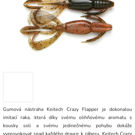
5
hvězdiček.
Gumová nástraha Keitech Crazy Flapper je dokonalou
imitací raka, která díky svému olihňovému aromatu s
kousky soli a svému jedinečnému pohybu dokáže
vyprovokovat snad každého dravce k záberu. Keitech Crazy