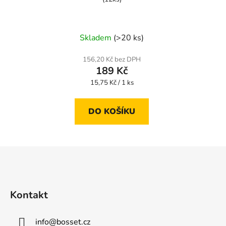
Skladem
(>20 ks)
156,20 Kč bez DPH
189 Kč
Měrná
15,75 Kč / 1 ks
cena:
DO KOŠÍKU
Z
á
p
a
Kontakt
t
í
info
@
bosset.cz