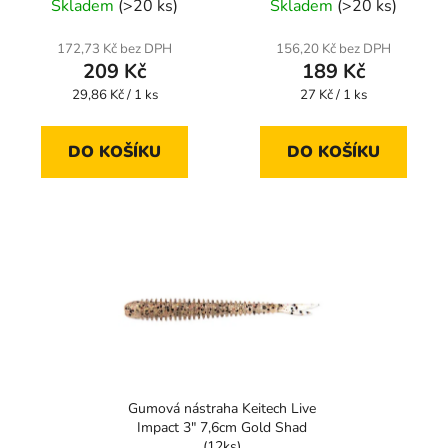
Skladem
(>20 ks)
Skladem
(>20 ks)
172,73 Kč bez DPH
156,20 Kč bez DPH
209 Kč
189 Kč
Měrná
Měrná
29,86 Kč / 1 ks
27 Kč / 1 ks
cena:
cena:
DO KOŠÍKU
DO KOŠÍKU
Gumová nástraha Keitech Live
Impact 3" 7,6cm Gold Shad
(12ks)