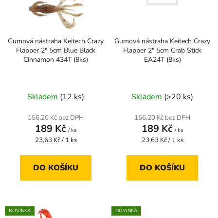
s
u
p
k
r
t
Gumová nástraha Keitech Crazy
Gumová nástraha Keitech Crazy
o
ů
Flapper 2" 5cm Crab Stick
Flapper 2" 5cm Blue Black
d
EA24T (8ks)
Cinnamon 434T (8ks)
u
k
t
Skladem
(>20 ks)
Skladem
(12 ks)
ů
156,20 Kč bez DPH
156,20 Kč bez DPH
189 Kč
189 Kč
/ ks
/ ks
Měrná
Měrná
23,63 Kč / 1 ks
23,63 Kč / 1 ks
cena:
cena:
DO KOŠÍKU
DO KOŠÍKU
NOVINKA
NOVINKA