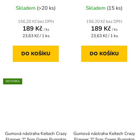
Skladem
(>20 ks)
Skladem
(15 ks)
156,20 Kč bez DPH
156,20 Kč bez DPH
189 Kč
189 Kč
/ ks
/ ks
Měrná
Měrná
23,63 Kč / 1 ks
23,63 Kč / 1 ks
cena:
cena:
DO KOŠÍKU
DO KOŠÍKU
NOVINKA
Gumová nástraha Keitech Crazy
Gumová nástraha Keitech Crazy
Flapper 2" 5cm Green Pumpkin
Flapper 2" 5cm Green Pumpkin