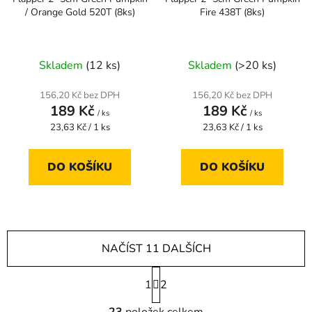
/ Orange Gold 520T (8ks)
Fire 438T (8ks)
Skladem
(12 ks)
Skladem
(>20 ks)
156,20 Kč bez DPH
156,20 Kč bez DPH
189 Kč
189 Kč
/ ks
/ ks
Měrná
Měrná
23,63 Kč / 1 ks
23,63 Kč / 1 ks
cena:
cena:
DO KOŠÍKU
DO KOŠÍKU
NAČÍST 11 DALŠÍCH
S
1
t
2
r
O