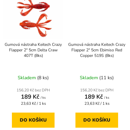
Gumová nástraha Keitech Crazy
Gumová nástraha Keitech Crazy
Flapper 2" 5cm Delta Craw
Flapper 2" 5cm Ebimiso Red
407T (8ks)
Copper 519S (8ks)
Skladem
(8 ks)
Skladem
(11 ks)
156,20 Kč bez DPH
156,20 Kč bez DPH
189 Kč
189 Kč
/ ks
/ ks
Měrná
Měrná
23,63 Kč / 1 ks
23,63 Kč / 1 ks
cena:
cena:
DO KOŠÍKU
DO KOŠÍKU