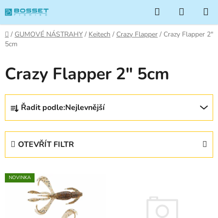
Přejít
Hledat
NÁKUP
na
KOŠÍK
obsah
Domů
/
GUMOVÉ NÁSTRAHY
/
Keitech
/
Crazy Flapper
/
Crazy Flapper 2"
5cm
Crazy Flapper 2" 5cm
Ř
Řadit podle:
Nejlevnější
a
z
e
OTEVŘÍT FILTR
n
í
V
p
NOVINKA
ý
r
p
o
i
d