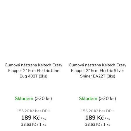
Gumová nástraha Keitech Crazy
Gumová nástraha Keitech Crazy
Flapper 2" 5cm Electric June
Flapper 2" 5cm Electric Silver
Bug 408T (8ks)
Shiner EA22T (8ks)
Skladem
(>20 ks)
Skladem
(>20 ks)
156,20 Kč bez DPH
156,20 Kč bez DPH
189 Kč
189 Kč
/ ks
/ ks
Měrná
Měrná
23,63 Kč / 1 ks
23,63 Kč / 1 ks
cena:
cena: