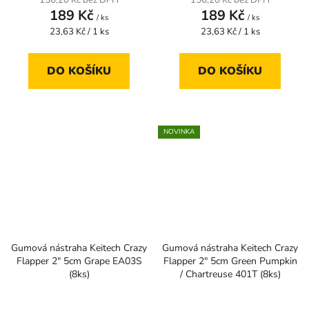
156,20 Kč bez DPH
156,20 Kč bez DPH
189 Kč
189 Kč
/ ks
/ ks
Měrná
Měrná
23,63 Kč / 1 ks
23,63 Kč / 1 ks
cena:
cena:
DO KOŠÍKU
DO KOŠÍKU
NOVINKA
Gumová nástraha Keitech Crazy
Gumová nástraha Keitech Crazy
Flapper 2" 5cm Grape EA03S
Flapper 2" 5cm Green Pumpkin
(8ks)
/ Chartreuse 401T (8ks)