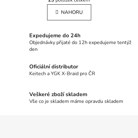
á
23
položek celkem
v
n
l
k
NAHORU
á
o
d
v
a
á
c
n
Expedujeme do 24h
í
í
Objednávky přijaté do 12h expedujeme tentýž
p
den
r
v
Oficiální distributor
k
Keitech a YGK X-Braid pro ČR
y
v
ý
Veškeré zboží skladem
p
Vše co je skladem máme opravdu skladem
i
s
u
Z
á
p