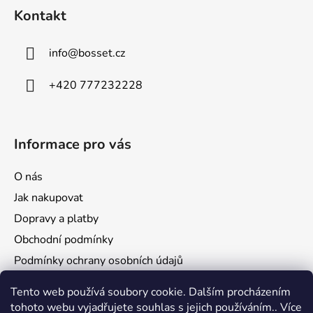
a
Kontakt
t
í
info
@
bosset.cz
+420 777232228
Informace pro vás
O nás
Jak nakupovat
Dopravy a platby
Obchodní podmínky
Podmínky ochrany osobních údajů
Reklamace a vrácení zboží
Tento web používá soubory cookie. Dalším procházením
tohoto webu vyjadřujete souhlas s jejich používáním.. Více