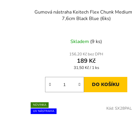
Gumová nástraha Keitech Flex Chunk Medium
7,6cm Black Blue (6ks)
Skladem
(9 ks)
156,20 Kč bez DPH
189 Kč
Měrná
31,50 Kč / 1 ks
cena:
DO KOŠÍKU
NOVINKA
Kód:
SX28PAL
UV NÁSTRAHA