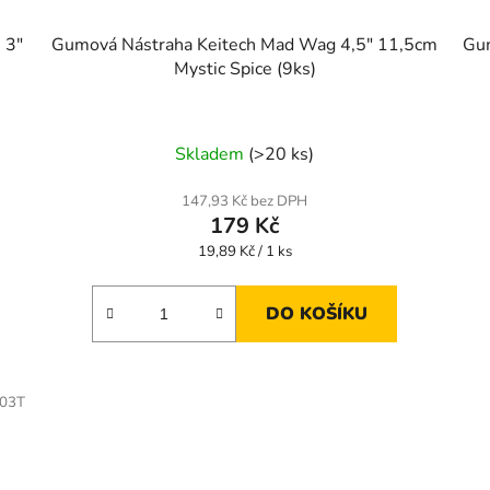
 3"
Gumová Nástraha Keitech Mad Wag 4,5" 11,5cm
Gum
Mystic Spice (9ks)
Skladem
(>20 ks)
147,93 Kč bez DPH
179 Kč
Měrná
19,89 Kč / 1 ks
cena:
DO KOŠÍKU
03T