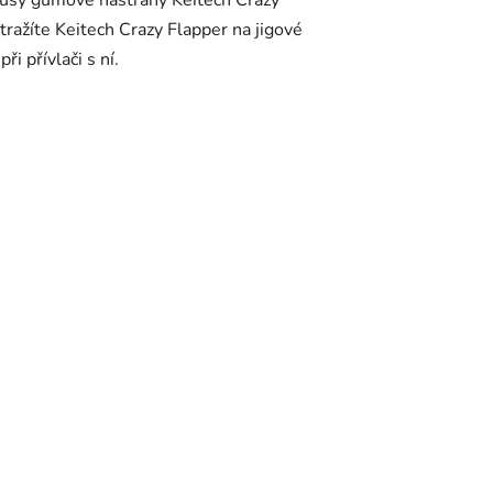
 kusy gumové nástrahy Keitech Crazy
ražíte Keitech Crazy Flapper na jigové
i přívlači s ní.