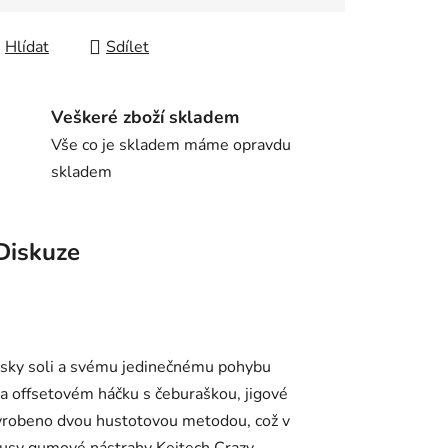
Hlídat
Sdílet
Veškeré zboží skladem
Vše co je skladem máme opravdu
skladem
Diskuze
usky soli a svému jedinečnému pohybu
na offsetovém háčku s čeburaškou, jigové
 vyrobeno dvou hustotovou metodou, což v