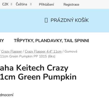
CZK
Čeština
Přihlášení
Registrace
Reklamace a vrácení zboží
PRÁZDNÝ KOŠÍK
NÁKUPNÍ
KOŠÍK
RY
TŘPYTKY, PLANDAVKY, TAIL SPINNERY
J
/
Crazy Flapper
/
Crazy Flapper 4,4" 11cm
/
Gumová
4" 11cm Green Pumpkin PP 101S (6ks)
aha Keitech Crazy
 11cm Green Pumpkin
dnocení