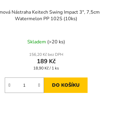
ová Nástraha Keitech Swing Impact 3", 7,5cm
Watermelon PP 102S (10ks)
Skladem
(>20 ks)
156,20 Kč bez DPH
189 Kč
Měrná
18,90 Kč / 1 ks
cena:
DO KOŠÍKU