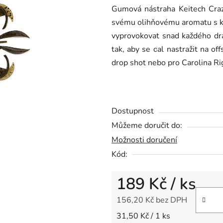
Gumová nástraha Keitech Crazy
je
svému olihňovému aromatu s k
0,0
vyprovokovat snad každého dra
z
tak, aby se dal nastražit na of
5
drop shot nebo pro Carolina Ri
hvězdiček.
Dostupnost
Můžeme doručit do:
Možnosti doručení
Kód:
189 Kč
/ ks
156,20 Kč bez DPH
Měrná cena:
31,50 Kč / 1 ks