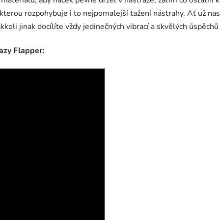
 materiálu, aby háček pevně držel v nástraze, zatím co ostatní
erou rozpohybuje i to nejpomalejší tažení nástrahy. Ať už nast
oli jinak docílíte vždy jedinečných vibrací a skvělých úspěchů př
azy Flapper: