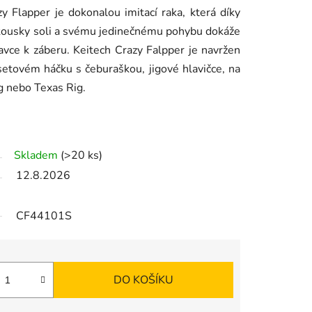
 Flapper je dokonalou imitací raka, která díky
ousky soli a svému jedinečnému pohybu dokáže
vce k záberu. Keitech Crazy Falpper je navržen
fsetovém háčku s čeburaškou, jigové hlavičce, na
g nebo Texas Rig.
Skladem
(>20 ks)
12.8.2026
CF44101S
DO KOŠÍKU