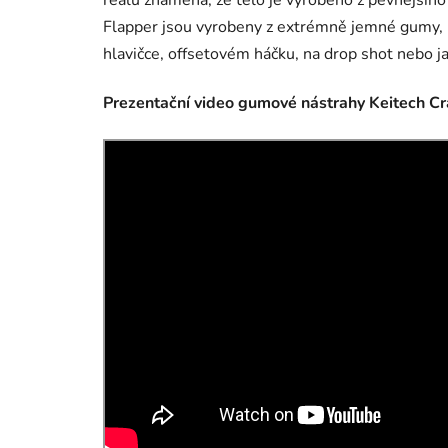
reálu znamená, že tělo je vyrobeno z pevnějšího
Flapper jsou vyrobeny z extrémně jemné gumy, kt
hlavičce, offsetovém háčku, na drop shot nebo jakk
Prezentační video gumové nástrahy Keitech Cr