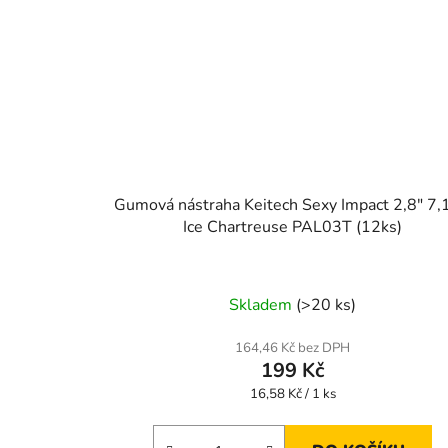
Gumová nástraha Keitech Sexy Impact 2,8" 7
Ice Chartreuse PAL03T (12ks)
Skladem
(>20 ks)
164,46 Kč bez DPH
199 Kč
Měrná
16,58 Kč / 1 ks
cena: