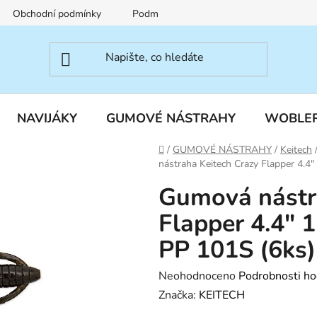
Obchodní podmínky
Podmínky ochrany osobních údajů
NAVIJÁKY
GUMOVÉ NÁSTRAHY
WOBLE
Domů
/
GUMOVÉ NÁSTRAHY
/
Keitech
nástraha Keitech Crazy Flapper 4.
Gumová nástr
Flapper 4.4"
PP 101S (6ks)
Průměrné
Neohodnoceno
Podrobnosti ho
hodnocení
Značka:
KEITECH
produktu