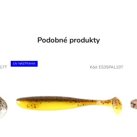
Podobné produkty
UV NÁSTRAHA
17T
Kód:
ES35PAL10T