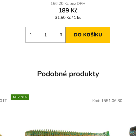
156,20 Kč bez DPH
189 Kč
Měrná
31,50 Kč / 1 ks
cena:
DO KOŠÍKU
Podobné produkty
NOVINKA
01T
Kód:
1551.06.80