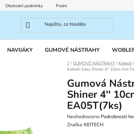
Obchodní podmínky
Podmínky ochrany osobních údajů
NAVIJÁKY
GUMOVÉ NÁSTRAHY
WOBLE
Domů
/
GUMOVÉ NÁSTRAHY
/
Keitech
Keitech Easy Shiner 4'' 10cm Hot Fi
Gumová Nástr
Shiner 4'' 10c
EA05T(7ks)
Průměrné
Neohodnoceno
Podrobnosti ho
hodnocení
Značka:
KEITECH
produktu