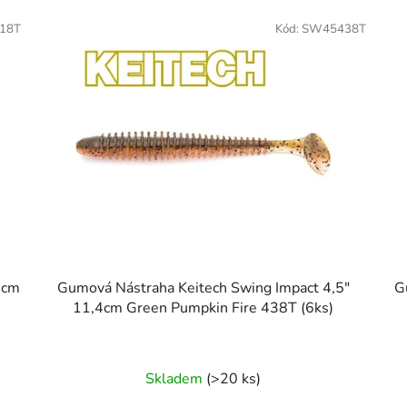
418T
Kód:
SW45438T
5cm
Gumová Nástraha Keitech Swing Impact 4,5"
G
11,4cm Green Pumpkin Fire 438T (6ks)
Skladem
(>20 ks)