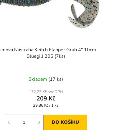
umová Nástraha Keitch Flapper Grub 4" 10cm
Bluegill 205 (7ks)
Skladem
(17 ks)
172,73 Kč bez DPH
209 Kč
Měrná
29,86 Kč / 1 ks
cena:
DO KOŠÍKU