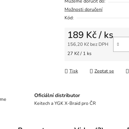
Můžeme doručit do:
Možnosti doručení
Kód:
189 Kč
/ ks
156,20 Kč bez DPH
Měrná cena:
27 Kč / 1 ks
Tisk
Zeptat se
Oficiální distributor
eme
Keitech a YGK X-Braid pro ČR