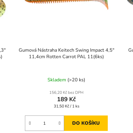
,3"
Gumová Nástraha Keitech Swing Impact 4,5"
G
)
11,4cm Rotten Carrot PAL 11(6ks)
Skladem
(>20 ks)
156,20 Kč bez DPH
189 Kč
Měrná
31,50 Kč / 1 ks
cena:
DO KOŠÍKU