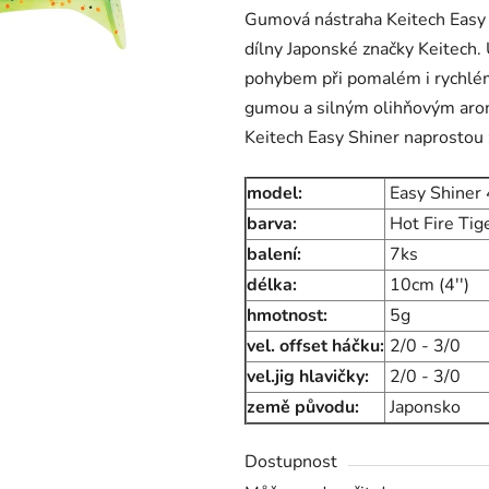
Gumová nástraha Keitech Easy 
je
dílny Japonské značky Keitech.
0,0
pohybem při pomalém i rychlé
z
gumou a silným olihňovým arom
5
Keitech Easy Shiner naprostou z
hvězdiček.
model:
Easy Shiner 
barva:
Hot Fire Ti
balení:
7ks
délka:
10cm (4'')
hmotnost:
5g
vel. offset háčku:
2/0 - 3/0
vel.jig hlavičky:
2/0 - 3/0
země původu:
Japonsko
Dostupnost