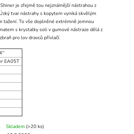
Shiner je zřejmě tou nejznámější nástrahou z
 Úzký tvar nástrahy s kopytem vyniká skvělým
m tažení. To vše doplněné extrémně jemnou
atem s krystalky soli v gumové nástraze dělá z
braň pro lov dravců přívlačí.
4''
ger EA05T
Skladem
(>20 ks)