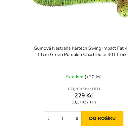
Gumová Nástraha Keitech Swing Impact Fat 4
11cm Green Pumpkin Chartreuse 401T (6ks
Skladem
(>20 ks)
189,26 Kč bez DPH
229 Kč
Měrná
38,17 Kč / 1 ks
cena:
DO KOŠÍKU