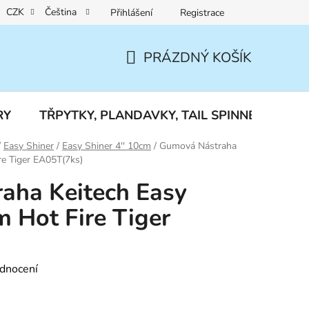
CZK
Čeština
Přihlášení
Registrace
Reklamace a vrácení zboží
PRÁZDNÝ KOŠÍK
NÁKUPNÍ
KOŠÍK
RY
TŘPYTKY, PLANDAVKY, TAIL SPINNERY
J
/
Easy Shiner
/
Easy Shiner 4'' 10cm
/
Gumová Nástraha
re Tiger EA05T(7ks)
aha Keitech Easy
m Hot Fire Tiger
dnocení