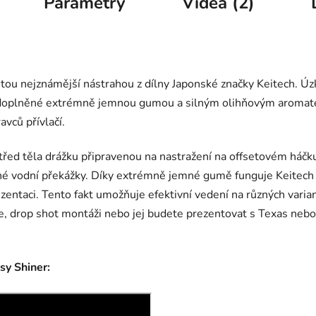
Parametry
Videa (2)
tou nejznámější nástrahou z dílny Japonské značky Keitech. Úz
 doplněné extrémně jemnou gumou a silným olihňovým aromatem
avců přívlačí.
ed těla drážku připravenou na nastražení na offsetovém háčku
iné vodní překážky. Díky extrémně jemné gumě funguje Keitech E
zentaci. Tento fakt umožňuje efektivní vedení na různých varian
ce, drop shot montáži nebo jej budete prezentovat s Texas nebo
sy Shiner: