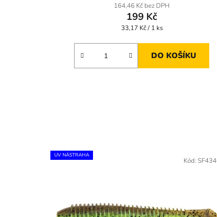
164,46 Kč bez DPH
199 Kč
Měrná
33,17 Kč / 1 ks
cena:
DO KOŠÍKU
UV NÁSTRAHA
Kód:
SF434