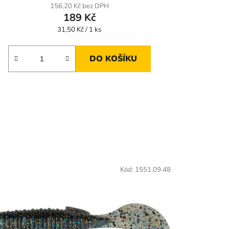
156,20 Kč bez DPH
189 Kč
Měrná
31,50 Kč / 1 ks
cena:
DO KOŠÍKU
Kód:
1551.09.48