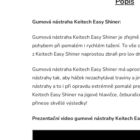
Popis
Gumová nástraha Keitech Easy Shiner:
Gumová nástraha Keitech Easy Shiner je zřejmě 
pohybem při pomalém i rychlém tažení. To vše
z Keitech Easy Shiner naprostou zbraň pro lov dr
Gumová nástraha Keitech Easy Shiner má uprostř
nástrahy tak, aby háček nezachytával traviny a j
nástrahy a to i při opravdu extrémně pomalé pre
Keitech Easy Shiner na jigové hlavičce, čeburaš
přinese skvělé výsledky!
Prezentační video gumové nástrahy Keitech Ea