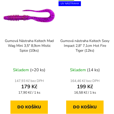
UV NÁSTRAHA
Gumová Nástraha Keitech Mad
Gumová nástraha Keitech Sexy
Wag Mini 3,5" 8,9cm Mistic
Impact 2,8" 7,1cm Hot Fire
Spice (10ks)
Tiger (12ks)
Skladem
(>20 ks)
Skladem
(14 ks)
147,93 Kč bez DPH
164,46 Kč bez DPH
179 Kč
199 Kč
Měrná
Měrná
17,90 Kč / 1 ks
16,58 Kč / 1 ks
cena:
cena:
DO KOŠÍKU
DO KOŠÍKU