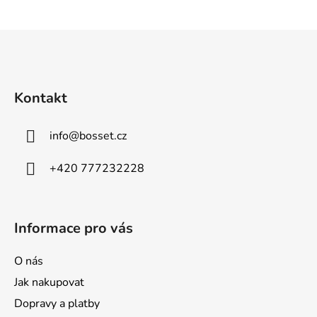
Z
á
p
a
Kontakt
t
í
info
@
bosset.cz
+420 777232228
Informace pro vás
O nás
Jak nakupovat
Dopravy a platby