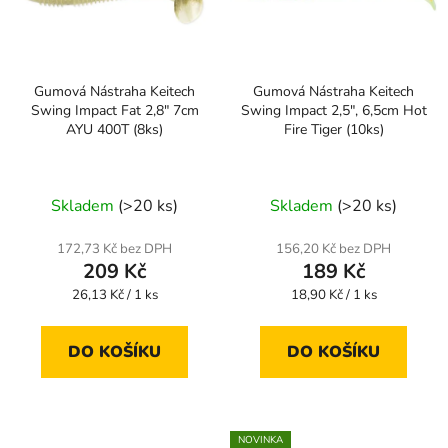
Gumová Nástraha Keitech
Gumová Nástraha Keitech
Swing Impact Fat 2,8" 7cm
Swing Impact 2,5", 6,5cm Hot
AYU 400T (8ks)
Fire Tiger (10ks)
Skladem
(>20 ks)
Skladem
(>20 ks)
172,73 Kč bez DPH
156,20 Kč bez DPH
209 Kč
189 Kč
Měrná
Měrná
26,13 Kč / 1 ks
18,90 Kč / 1 ks
cena:
cena:
DO KOŠÍKU
DO KOŠÍKU
NOVINKA