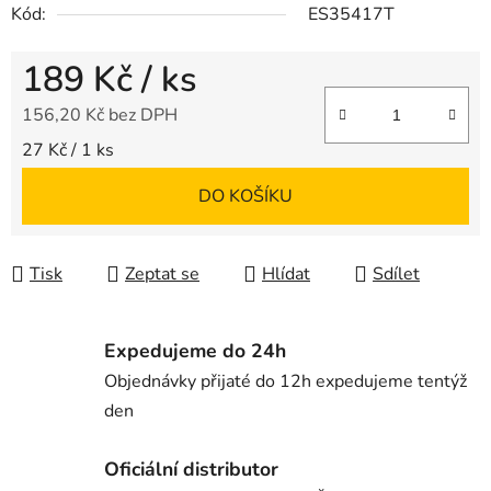
Kód:
ES35417T
189 Kč
/ ks
156,20 Kč bez DPH
Měrná cena:
27 Kč / 1 ks
DO KOŠÍKU
Tisk
Zeptat se
Hlídat
Sdílet
Expedujeme do 24h
Objednávky přijaté do 12h expedujeme tentýž
den
Oficiální distributor