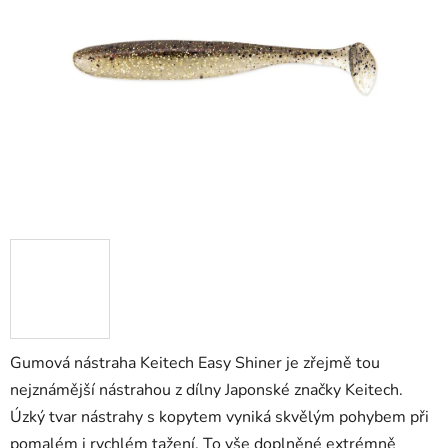
5
hvězdiček.
Gumová nástraha Keitech Easy Shiner je zřejmě tou
nejznámější nástrahou z dílny Japonské značky Keitech.
Úzký tvar nástrahy s kopytem vyniká skvělým pohybem při
pomalém i rychlém tažení. To vše doplněné extrémně