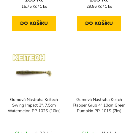
Měrná
Měrná
15,75 Kč / 1 ks
29,86 Kč / 1 ks
cena:
cena:
DO KOŠÍKU
DO KOŠÍKU
Gumová Nástraha Keitech
Gumová Nástraha Keitch
Swing Impact 3", 7,5cm
Flapper Grub 4" 10cm Green
Watermelon PP 102S (10ks)
Pumpkin PP. 101S (7ks)