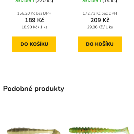
Skladem
(>20 ks)
Skladem
(14 ks)
156,20 Kč bez DPH
172,73 Kč bez DPH
189 Kč
209 Kč
Měrná
Měrná
18,90 Kč / 1 ks
29,86 Kč / 1 ks
cena:
cena:
DO KOŠÍKU
DO KOŠÍKU
Podobné produkty