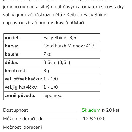
jemnou gumou a silným olihňovým aromatem s krystalky
soli v gumové nástraze dělá z Keitech Easy Shiner
naprostou zbraň pro lov dravců přívlačí.
model:
Easy Shiner 3,5''
barva:
Gold Flash Minnow 417T
balení:
7ks
délka:
8,5cm (3,5'')
hmotnost:
3g
vel. offset háčku:
1 - 1/0
vel.jig hlavičky:
1 - 1/0
země původu:
Japonsko
Dostupnost
Skladem
(>20 ks)
Můžeme doručit do:
12.8.2026
Možnosti doručení