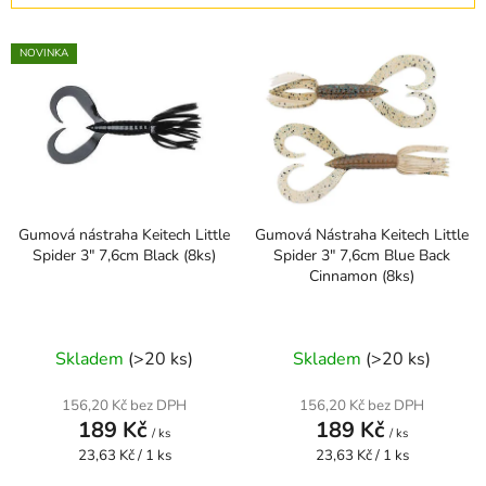
í
V
p
NOVINKA
ý
r
p
o
i
d
s
u
p
k
r
t
Gumová nástraha Keitech Little
Gumová Nástraha Keitech Little
o
ů
Spider 3" 7,6cm Black (8ks)
Spider 3" 7,6cm Blue Back
d
Cinnamon (8ks)
u
k
t
Skladem
(>20 ks)
Skladem
(>20 ks)
ů
156,20 Kč bez DPH
156,20 Kč bez DPH
189 Kč
189 Kč
/ ks
/ ks
Měrná
Měrná
23,63 Kč / 1 ks
23,63 Kč / 1 ks
cena:
cena: