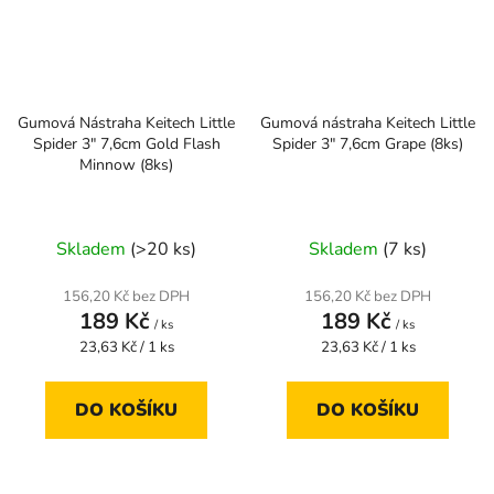
Gumová Nástraha Keitech Little
Gumová nástraha Keitech Little
Spider 3" 7,6cm Gold Flash
Spider 3" 7,6cm Grape (8ks)
Minnow (8ks)
Skladem
(>20 ks)
Skladem
(7 ks)
156,20 Kč bez DPH
156,20 Kč bez DPH
189 Kč
189 Kč
/ ks
/ ks
Měrná
Měrná
23,63 Kč / 1 ks
23,63 Kč / 1 ks
cena:
cena:
DO KOŠÍKU
DO KOŠÍKU