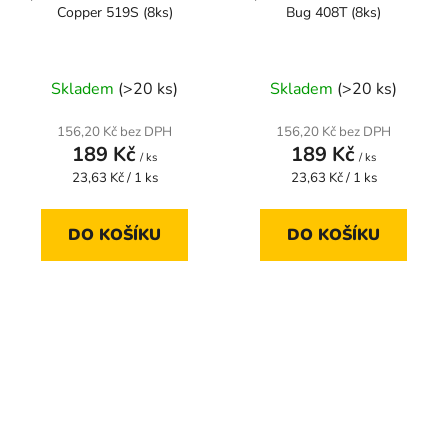
Copper 519S (8ks)
Bug 408T (8ks)
Skladem
(>20 ks)
Skladem
(>20 ks)
156,20 Kč bez DPH
156,20 Kč bez DPH
189 Kč
189 Kč
/ ks
/ ks
Měrná
Měrná
23,63 Kč / 1 ks
23,63 Kč / 1 ks
cena:
cena:
DO KOŠÍKU
DO KOŠÍKU