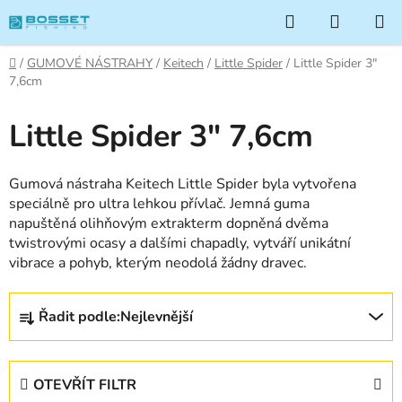
Přejít
Hledat
NÁKUP
na
KOŠÍK
obsah
Domů
/
GUMOVÉ NÁSTRAHY
/
Keitech
/
Little Spider
/
Little Spider 3"
7,6cm
Little Spider 3" 7,6cm
Gumová nástraha Keitech Little Spider byla vytvořena
speciálně pro ultra lehkou přívlač. Jemná guma
napuštěná olihňovým extrakterm dopněná dvěma
twistrovými ocasy a dalšími chapadly, vytváří unikátní
vibrace a pohyb, kterým neodolá žádny dravec.
Ř
Řadit podle:
Nejlevnější
a
z
e
OTEVŘÍT FILTR
n