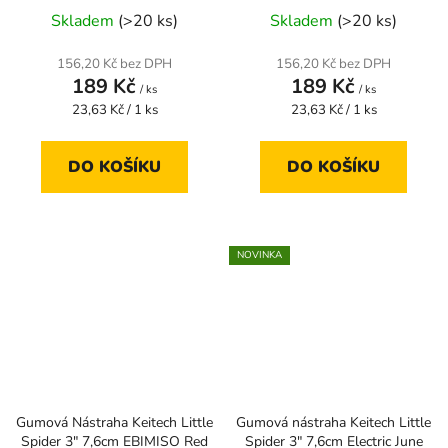
Skladem
(>20 ks)
Skladem
(>20 ks)
156,20 Kč bez DPH
156,20 Kč bez DPH
189 Kč
189 Kč
/ ks
/ ks
Měrná
Měrná
23,63 Kč / 1 ks
23,63 Kč / 1 ks
cena:
cena:
DO KOŠÍKU
DO KOŠÍKU
NOVINKA
Gumová Nástraha Keitech Little
Gumová nástraha Keitech Little
Spider 3" 7,6cm EBIMISO Red
Spider 3" 7,6cm Electric June