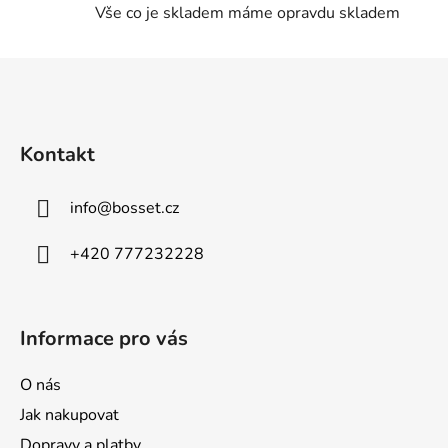
Vše co je skladem máme opravdu skladem
i
s
u
Z
á
p
a
Kontakt
t
í
info
@
bosset.cz
+420 777232228
Informace pro vás
O nás
Jak nakupovat
Dopravy a platby