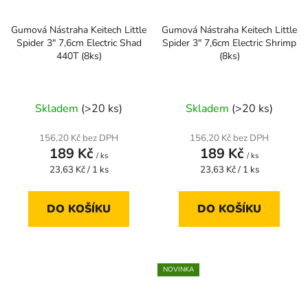
Gumová Nástraha Keitech Little
Gumová Nástraha Keitech Little
Spider 3" 7,6cm Electric Shad
Spider 3" 7,6cm Electric Shrimp
440T (8ks)
(8ks)
Skladem
(>20 ks)
Skladem
(>20 ks)
156,20 Kč bez DPH
156,20 Kč bez DPH
189 Kč
189 Kč
/ ks
/ ks
Měrná
Měrná
23,63 Kč / 1 ks
23,63 Kč / 1 ks
cena:
cena:
DO KOŠÍKU
DO KOŠÍKU
NOVINKA