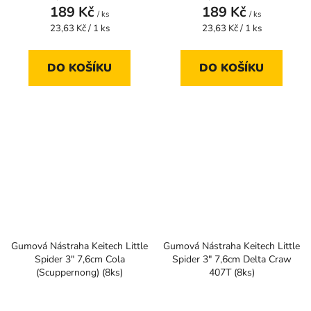
189 Kč
189 Kč
/ ks
/ ks
Měrná
Měrná
23,63 Kč / 1 ks
23,63 Kč / 1 ks
cena:
cena:
DO KOŠÍKU
DO KOŠÍKU
Gumová Nástraha Keitech Little
Gumová Nástraha Keitech Little
Spider 3" 7,6cm Cola
Spider 3" 7,6cm Delta Craw
(Scuppernong) (8ks)
407T (8ks)