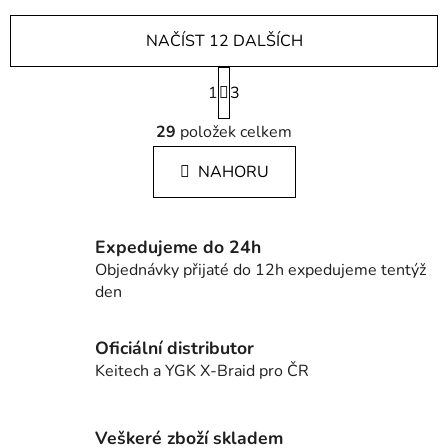
NAČÍST 12 DALŠÍCH
S
1
t
3
r
O
á
29
položek celkem
v
n
l
k
NAHORU
á
o
d
v
a
á
c
n
Expedujeme do 24h
í
í
Objednávky přijaté do 12h expedujeme tentýž
p
den
r
v
Oficiální distributor
k
Keitech a YGK X-Braid pro ČR
y
v
ý
Veškeré zboží skladem
p