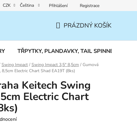
CZK
Čeština
Přihlášení
Registrace
Reklamace a vrácení zboží
PRÁZDNÝ KOŠÍK
NÁKUPNÍ
KOŠÍK
RY
TŘPYTKY, PLANDAVKY, TAIL SPINNERY
J
/
Swing Impact
/
Swing Impact 3,5" 8,5cm
/
Gumová
, 8,5cm Electric Chart Shad EA19T (8ks)
aha Keitech Swing
,5cm Electric Chart
8ks)
dnocení