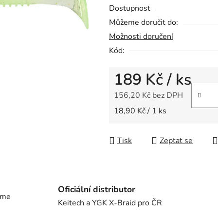
Dostupnost
je
Můžeme doručit do:
0,0
Možnosti doručení
z
5
Kód:
hvězdiček.
189 Kč
/ ks
156,20 Kč bez DPH
Měrná cena:
18,90 Kč / 1 ks
Tisk
Zeptat se
Oficiální distributor
eme
Keitech a YGK X-Braid pro ČR