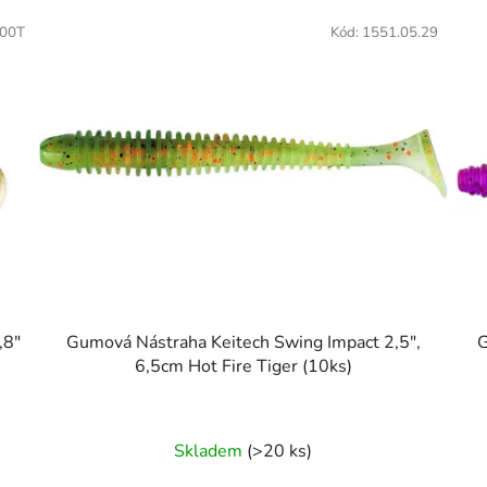
00T
Kód:
1551.05.29
,8"
Gumová Nástraha Keitech Swing Impact 2,5",
G
6,5cm Hot Fire Tiger (10ks)
Skladem
(>20 ks)