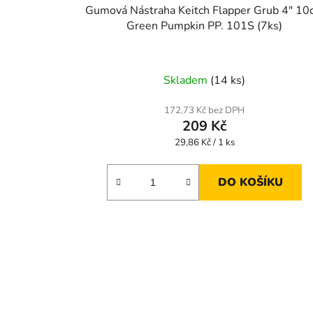
Gumová Nástraha Keitch Flapper Grub 4" 10
Green Pumpkin PP. 101S (7ks)
Skladem
(14 ks)
172,73 Kč bez DPH
209 Kč
Měrná
29,86 Kč / 1 ks
cena:
DO KOŠÍKU