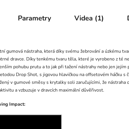
Parametry
Videa (1)
ní gumová nástraha, která díky svému žebrování a úzkému tvaru
opatrné dravce. Díky tenkému tvaru těla, které je vyrobeno z t
nším pohubu prutu a to jak při tažení nástrahy nebo jen jejím 
í metodou Drop Shot, s jigovou hlavičkou na offsetovém háčku 
ažený v gumové směsy s krytalky soli zaručujícími, že nástraha o
aktivitu a vzbuzuje v dravcích maximální důvěřivost.
wing Impact: