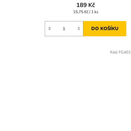
189 Kč
Měrná
15,75 Kč / 1 ks
cena:
DO KOŠÍKU
Kód:
FG401