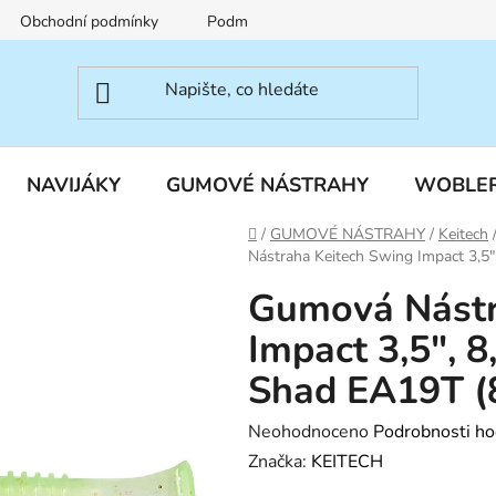
Obchodní podmínky
Podmínky ochrany osobních údajů
NAVIJÁKY
GUMOVÉ NÁSTRAHY
WOBLE
Domů
/
GUMOVÉ NÁSTRAHY
/
Keitech
Nástraha Keitech Swing Impact 3,5"
Gumová Nástr
Impact 3,5", 8
Shad EA19T (
Průměrné
Neohodnoceno
Podrobnosti ho
hodnocení
Značka:
KEITECH
produktu