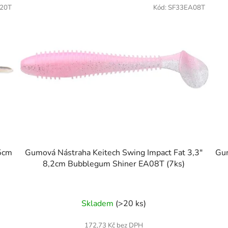
20T
Kód:
SF33EA08T
,5cm
Gumová Nástraha Keitech Swing Impact Fat 3,3"
Gum
8,2cm Bubblegum Shiner EA08T (7ks)
Skladem
(>20 ks)
172,73 Kč bez DPH