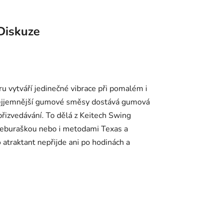
Diskuze
 vytváří jedinečné vibrace při pomalém i
é nejjemnější gumové směsy dostává gumová
přizvedávání. To dělá z Keitech Swing
s čeburaškou nebo i metodami Texas a
 atraktant nepřijde ani po hodinách a