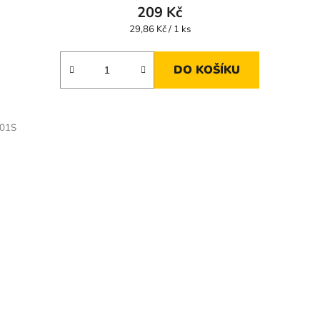
209 Kč
Měrná
29,86 Kč / 1 ks
cena:
DO KOŠÍKU
01S