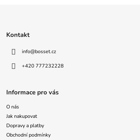
Z
á
p
a
Kontakt
t
í
info
@
bosset.cz
+420 777232228
Informace pro vás
O nás
Jak nakupovat
Dopravy a platby
Obchodní podmínky