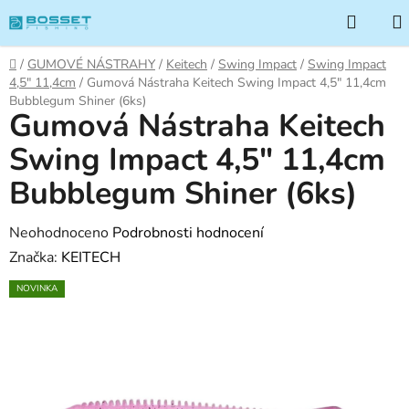
Přejít
Hleda
na
obsah
Domů
/
GUMOVÉ NÁSTRAHY
/
Keitech
/
Swing Impact
/
Swing Impact
4,5" 11,4cm
/
Gumová Nástraha Keitech Swing Impact 4,5" 11,4cm
Bubblegum Shiner (6ks)
Gumová Nástraha Keitech
Swing Impact 4,5" 11,4cm
Bubblegum Shiner (6ks)
Průměrné
Neohodnoceno
Podrobnosti hodnocení
hodnocení
Značka:
KEITECH
produktu
NOVINKA
je
0,0
z
5
hvězdiček.