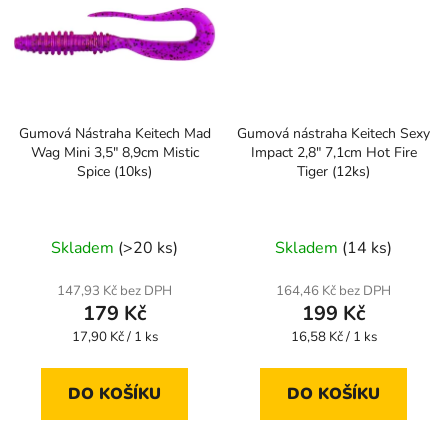
Gumová Nástraha Keitech Mad
Gumová nástraha Keitech Sexy
Wag Mini 3,5" 8,9cm Mistic
Impact 2,8" 7,1cm Hot Fire
Spice (10ks)
Tiger (12ks)
Skladem
(>20 ks)
Skladem
(14 ks)
147,93 Kč bez DPH
164,46 Kč bez DPH
179 Kč
199 Kč
Měrná
Měrná
17,90 Kč / 1 ks
16,58 Kč / 1 ks
cena:
cena:
DO KOŠÍKU
DO KOŠÍKU