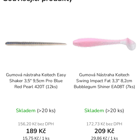
Gumová nástraha Keitech Easy
Gumová Nástraha Keitech
Shaker 3,5" 9,5cm Pro Blue
Swing Impact Fat 3,3" 8,2cm
Red Pearl 420T (12ks)
Bubblegum Shiner EA08T (7ks)
Skladem
(>20 ks)
Skladem
(>20 ks)
156,20 Kč bez DPH
172,73 Kč bez DPH
189 Kč
209 Kč
Měrná
Měrná
15,75 Kč / 1 ks
29,86 Kč / 1 ks