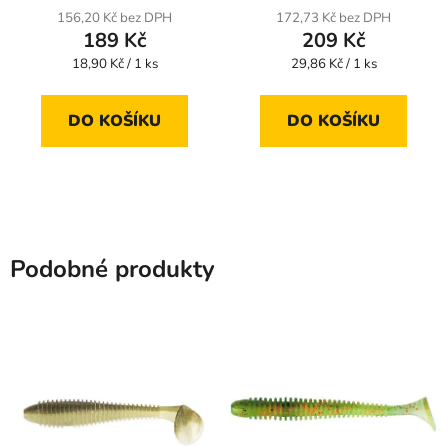
156,20 Kč bez DPH
172,73 Kč bez DPH
189 Kč
209 Kč
Měrná
Měrná
18,90 Kč / 1 ks
29,86 Kč / 1 ks
cena:
cena:
DO KOŠÍKU
DO KOŠÍKU
Podobné produkty