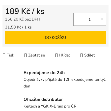
189 Kč
/ ks
156,20 Kč bez DPH
Měrná cena:
31,50 Kč / 1 ks
DO KOŠÍKU
Tisk
Zeptat se
Hlídat
Sdílet
Expedujeme do 24h
Objednávky přijaté do 12h expedujeme tentýž
den
Oficiální distributor
Keitech a YGK X-Braid pro ČR