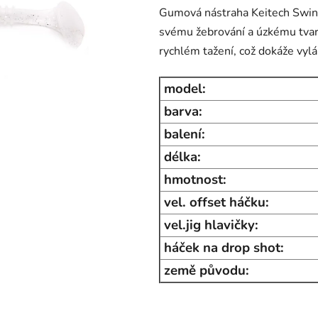
Gumová nástraha Keitech Swing
je
svému žebrování a úzkému tvaru
0,0
rychlém tažení, což dokáže vylá
z
5
model:
hvězdiček.
barva:
balení:
délka:
hmotnost:
vel. offset háčku:
vel.jig hlavičky:
háček na drop shot:
země původu: