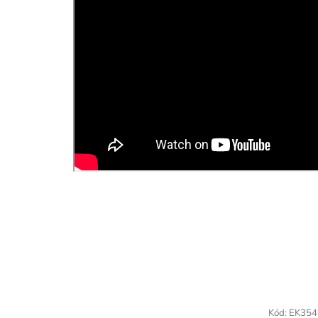
Kód:
EK354