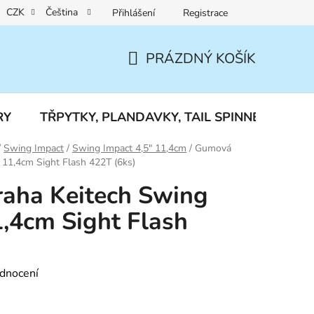
CZK
Čeština
Přihlášení
Registrace
Reklamace a vrácení zboží
PRÁZDNÝ KOŠÍK
NÁKUPNÍ
KOŠÍK
RY
TŘPYTKY, PLANDAVKY, TAIL SPINNERY
J
/
Swing Impact
/
Swing Impact 4,5" 11,4cm
/
Gumová
 11,4cm Sight Flash 422T (6ks)
aha Keitech Swing
1,4cm Sight Flash
dnocení