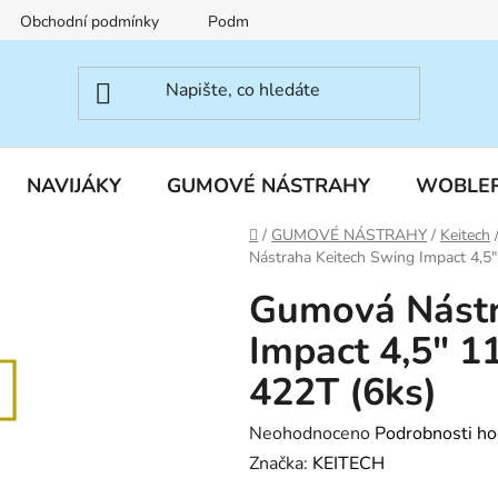
Obchodní podmínky
Podmínky ochrany osobních údajů
NAVIJÁKY
GUMOVÉ NÁSTRAHY
WOBLE
Domů
/
GUMOVÉ NÁSTRAHY
/
Keitech
Nástraha Keitech Swing Impact 4,5"
Gumová Nástr
Impact 4,5" 1
422T (6ks)
Průměrné
Neohodnoceno
Podrobnosti ho
hodnocení
Značka:
KEITECH
produktu