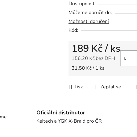
Dostupnost
Můžeme doručit do:
Možnosti doručení
Kód:
189 Kč
/ ks
156,20 Kč bez DPH
Měrná cena:
31,50 Kč / 1 ks
Tisk
Zeptat se
Oficiální distributor
eme
Keitech a YGK X-Braid pro ČR