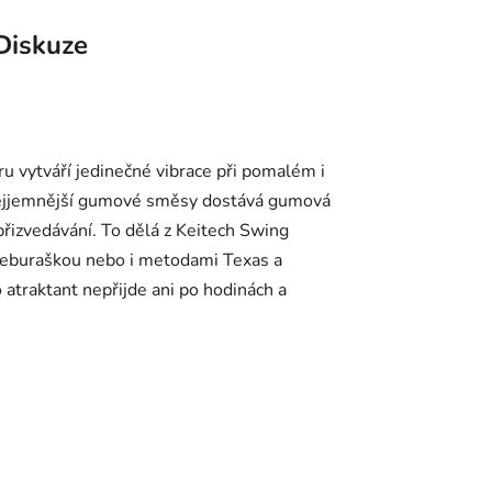
Diskuze
 vytváří jedinečné vibrace při pomalém i
é nejjemnější gumové směsy dostává gumová
přizvedávání. To dělá z Keitech Swing
s čeburaškou nebo i metodami Texas a
 atraktant nepřijde ani po hodinách a