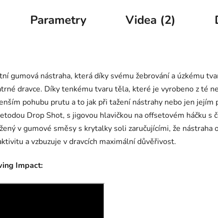
Parametry
Videa (2)
ní gumová nástraha, která díky svému žebrování a úzkému tvaru
opatrné dravce. Díky tenkému tvaru těla, které je vyrobeno z t
nším pohubu prutu a to jak při tažení nástrahy nebo jen jejím 
í metodou Drop Shot, s jigovou hlavičkou na offsetovém háčku 
ažený v gumové směsy s krytalky soli zaručujícími, že nástraha o
aktivitu a vzbuzuje v dravcích maximální důvěřivost.
wing Impact: