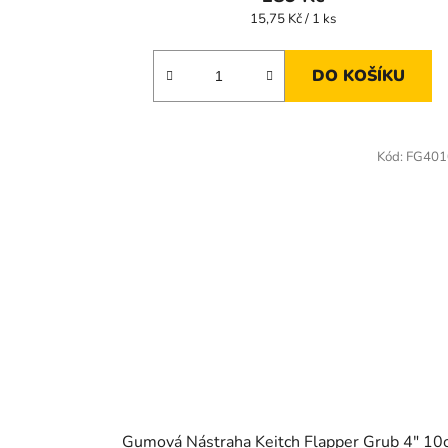
Měrná
15,75 Kč / 1 ks
cena:
DO KOŠÍKU
Kód:
FG401
Gumová Nástraha Keitch Flapper Grub 4" 10