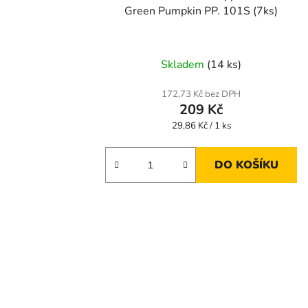
Green Pumpkin PP. 101S (7ks)
Skladem
(14 ks)
172,73 Kč bez DPH
209 Kč
Měrná
29,86 Kč / 1 ks
cena:
DO KOŠÍKU