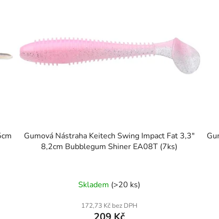
,5cm
Gumová Nástraha Keitech Swing Impact Fat 3,3"
Gum
8,2cm Bubblegum Shiner EA08T (7ks)
Skladem
(>20 ks)
172,73 Kč bez DPH
209 Kč