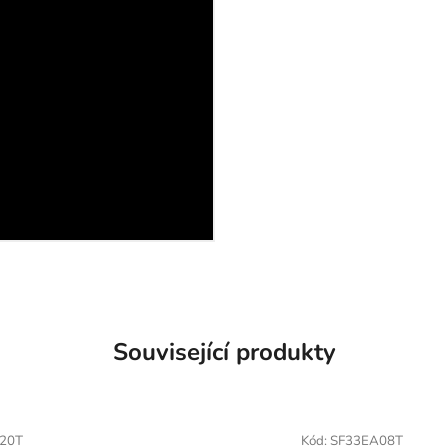
Související produkty
20T
Kód:
SF33EA08T