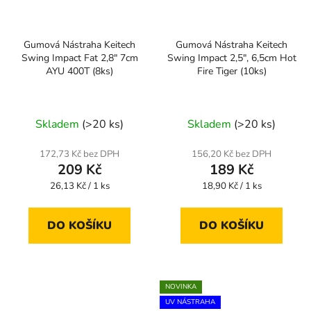
Gumová Nástraha Keitech
Gumová Nástraha Keitech
Swing Impact Fat 2,8" 7cm
Swing Impact 2,5", 6,5cm Hot
AYU 400T (8ks)
Fire Tiger (10ks)
Skladem
(>20 ks)
Skladem
(>20 ks)
172,73 Kč bez DPH
156,20 Kč bez DPH
209 Kč
189 Kč
Měrná
Měrná
26,13 Kč / 1 ks
18,90 Kč / 1 ks
cena:
cena:
DO KOŠÍKU
DO KOŠÍKU
NOVINKA
UV NÁSTRAHA