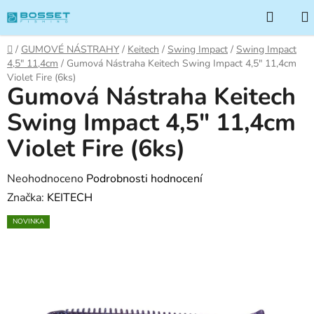
Přejít
Hleda
na
obsah
Domů
/
GUMOVÉ NÁSTRAHY
/
Keitech
/
Swing Impact
/
Swing Impact
4,5" 11,4cm
/
Gumová Nástraha Keitech Swing Impact 4,5" 11,4cm
Violet Fire (6ks)
Gumová Nástraha Keitech
Swing Impact 4,5" 11,4cm
Violet Fire (6ks)
Průměrné
Neohodnoceno
Podrobnosti hodnocení
hodnocení
Značka:
KEITECH
produktu
NOVINKA
je
0,0
z
5
hvězdiček.