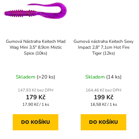
Gumová Nástraha Keitech Mad
Gumová nástraha Keitech Sexy
Wag Mini 3,5" 8,9cm Mistic
Impact 2,8" 7,1cm Hot Fire
Spice (10ks)
Tiger (12ks)
Skladem
(>20 ks)
Skladem
(14 ks)
147,93 Kč bez DPH
164,46 Kč bez DPH
179 Kč
199 Kč
Měrná
Měrná
17,90 Kč / 1 ks
16,58 Kč / 1 ks
cena:
cena:
DO KOŠÍKU
DO KOŠÍKU