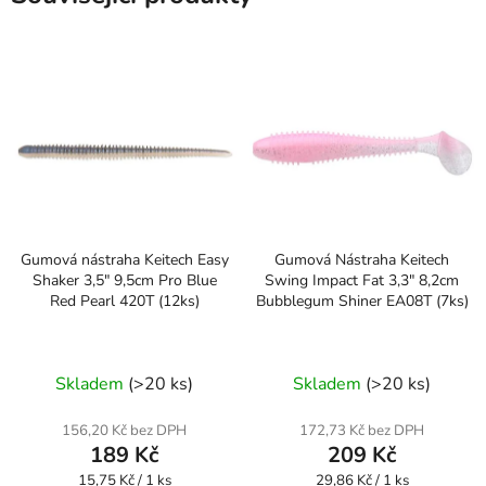
Gumová nástraha Keitech Easy
Gumová Nástraha Keitech
Shaker 3,5" 9,5cm Pro Blue
Swing Impact Fat 3,3" 8,2cm
Red Pearl 420T (12ks)
Bubblegum Shiner EA08T (7ks)
Skladem
(>20 ks)
Skladem
(>20 ks)
156,20 Kč bez DPH
172,73 Kč bez DPH
189 Kč
209 Kč
Měrná
Měrná
15,75 Kč / 1 ks
29,86 Kč / 1 ks