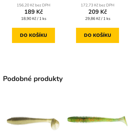
156,20 Kč bez DPH
172,73 Kč bez DPH
189 Kč
209 Kč
Měrná
Měrná
18,90 Kč / 1 ks
29,86 Kč / 1 ks
cena:
cena:
DO KOŠÍKU
DO KOŠÍKU
Podobné produkty