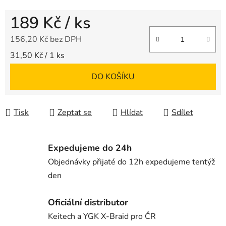
189 Kč
/ ks
156,20 Kč bez DPH
Měrná cena:
31,50 Kč / 1 ks
DO KOŠÍKU
Tisk
Zeptat se
Hlídat
Sdílet
Expedujeme do 24h
Objednávky přijaté do 12h expedujeme tentýž
den
Oficiální distributor
Keitech a YGK X-Braid pro ČR