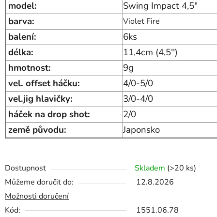
model:
Swing Impact 4,5"
barva:
Violet Fire
balení:
6ks
délka:
11,4cm (4,5'')
hmotnost:
9g
vel. offset háčku:
4/0-5/0
vel.jig hlavičky:
3/0-4/0
háček na drop shot:
2/0
země původu:
Japonsko
Dostupnost
Skladem
(>20 ks)
Můžeme doručit do:
12.8.2026
Možnosti doručení
Kód:
1551.06.78