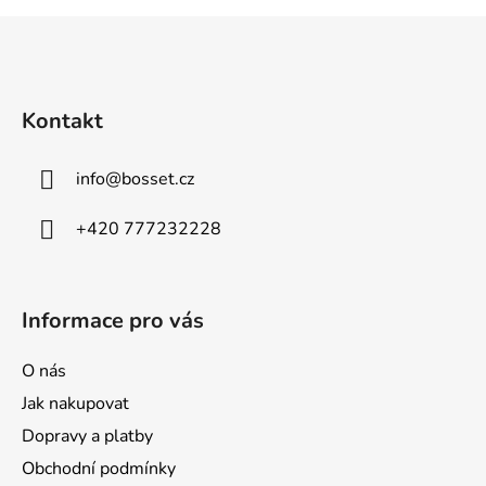
Z
á
p
a
Kontakt
t
í
info
@
bosset.cz
+420 777232228
Informace pro vás
O nás
Jak nakupovat
Dopravy a platby
Obchodní podmínky