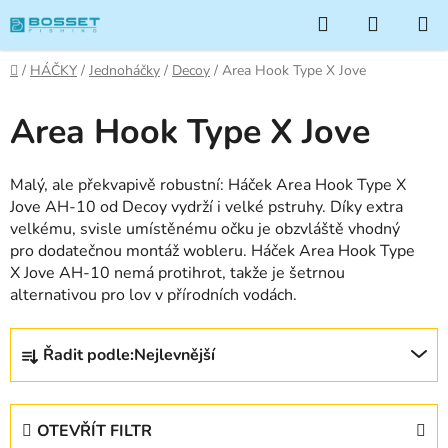
Přejít
Hledat
NÁKUP
na
KOŠÍK
obsah
Domů
/
HÁČKY
/
Jednoháčky
/
Decoy
/
Area Hook Type X Jove
Area Hook Type X Jove
Malý, ale překvapivě robustní: Háček Area Hook Type X
Jove AH-10 od Decoy vydrží i velké pstruhy. Díky extra
velkému, svisle umístěnému očku je obzvláště vhodný
pro dodatečnou montáž wobleru. Háček Area Hook Type
X Jove AH-10 nemá protihrot, takže je šetrnou
alternativou pro lov v přírodních vodách.
Ř
Řadit podle:
Nejlevnější
a
z
e
OTEVŘÍT FILTR
n