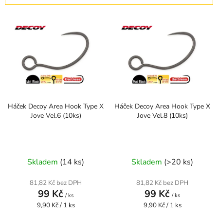
í
V
p
ý
r
p
o
i
d
s
u
p
k
r
t
Háček Decoy Area Hook Type X
Háček Decoy Area Hook Type X
o
ů
Jove Vel.6 (10ks)
Jove Vel.8 (10ks)
d
u
k
t
Skladem
(14 ks)
Skladem
(>20 ks)
ů
81,82 Kč bez DPH
81,82 Kč bez DPH
99 Kč
99 Kč
/ ks
/ ks
Měrná
Měrná
9,90 Kč / 1 ks
9,90 Kč / 1 ks
cena:
cena: