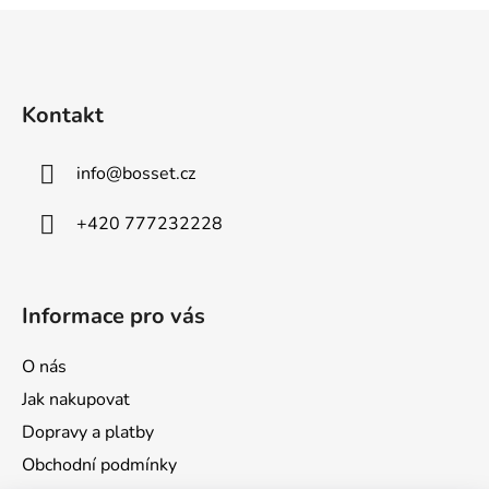
ý
Z
p
á
i
p
s
u
a
Kontakt
t
í
info
@
bosset.cz
+420 777232228
Informace pro vás
O nás
Jak nakupovat
Dopravy a platby
Obchodní podmínky