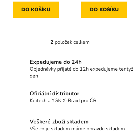
DO KOŠÍKU
DO KOŠÍKU
2
položek celkem
O
v
l
Expedujeme do 24h
á
Objednávky přijaté do 12h expedujeme tentýž
d
den
a
c
í
Oficiální distributor
p
Keitech a YGK X-Braid pro ČR
r
v
k
Veškeré zboží skladem
y
Vše co je skladem máme opravdu skladem
v