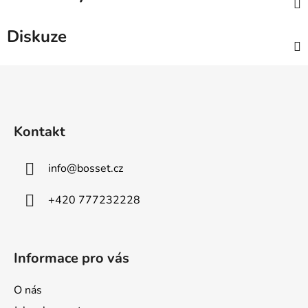
Diskuze
Z
á
p
a
Kontakt
t
í
info
@
bosset.cz
+420 777232228
Informace pro vás
O nás