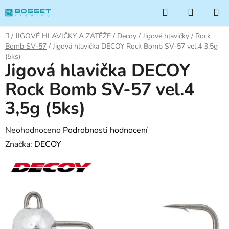
Přejít
Hledat
NÁKUP
na
KOŠÍK
obsah
Domů
/
JIGOVÉ HLAVIČKY A ZÁTĚŽE
/
Decoy
/
Jigové hlavičky
/
Rock
Bomb SV-57
/
Jigová hlavička DECOY Rock Bomb SV-57 vel.4 3,5g
(5ks)
Jigová hlavička DECOY
Rock Bomb SV-57 vel.4
3,5g (5ks)
Průměrné
Neohodnoceno
Podrobnosti hodnocení
hodnocení
Značka:
DECOY
produktu
je
0,0
z
5
hvězdiček.