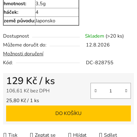
hmotnost:
3,5g
háček:
4
země původu:
Japonsko
Dostupnost
Skladem
(>20 ks)
Můžeme doručit do:
12.8.2026
Možnosti doručení
Kód:
DC-828755
129 Kč
/ ks
106,61 Kč bez DPH
Měrná cena:
25,80 Kč / 1 ks
DO KOŠÍKU
Tisk
Zeptat se
Hlídat
Sdílet