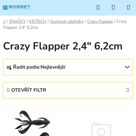
Přejít
Hledat
NÁKUP
na
KOŠÍK
obsah
Domů
/
ZNAČKY
/
KEITECH
/
Gumové nástrahy
/
Crazy Flapper
/
Crazy
Flapper 2,4" 6,2cm
Crazy Flapper 2,4" 6,2cm
Ř
Řadit podle:
Nejlevnější
a
z
e
OTEVŘÍT FILTR
n
í
V
p
ý
r
p
o
i
d