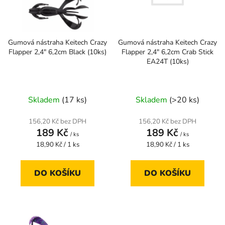
s
u
p
k
r
t
Gumová nástraha Keitech Crazy
Gumová nástraha Keitech Crazy
o
ů
Flapper 2,4" 6,2cm Crab Stick
Flapper 2,4" 6,2cm Black (10ks)
d
EA24T (10ks)
u
k
t
Skladem
(>20 ks)
Skladem
(17 ks)
ů
156,20 Kč bez DPH
156,20 Kč bez DPH
189 Kč
189 Kč
/ ks
/ ks
Měrná
Měrná
18,90 Kč / 1 ks
18,90 Kč / 1 ks
cena:
cena:
DO KOŠÍKU
DO KOŠÍKU