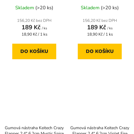
Skladem
(>20 ks)
Skladem
(>20 ks)
156,20 Kč bez DPH
156,20 Kč bez DPH
189 Kč
189 Kč
/ ks
/ ks
Měrná
Měrná
18,90 Kč / 1 ks
18,90 Kč / 1 ks
cena:
cena:
DO KOŠÍKU
DO KOŠÍKU
Gumová nástraha Keitech Crazy
Gumová nástraha Keitech Crazy
Flapper 2,4" 6,2cm Mystic Spice
Flapper 2,4" 6,2cm Violet Fire