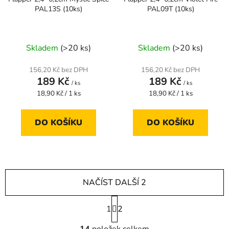
PAL13S (10ks)
PAL09T (10ks)
Skladem
(>20 ks)
Skladem
(>20 ks)
156,20 Kč bez DPH
156,20 Kč bez DPH
189 Kč
189 Kč
/ ks
/ ks
Měrná
Měrná
18,90 Kč / 1 ks
18,90 Kč / 1 ks
cena:
cena:
DO KOŠÍKU
DO KOŠÍKU
NAČÍST DALŠÍ 2
S
1
t
2
r
O