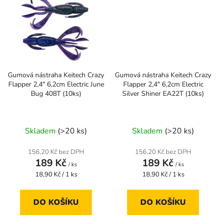
Gumová nástraha Keitech Crazy
Gumová nástraha Keitech Crazy
Flapper 2,4" 6,2cm Electric June
Flapper 2,4" 6,2cm Electric
Bug 408T (10ks)
Silver Shiner EA22T (10ks)
Skladem
(>20 ks)
Skladem
(>20 ks)
156,20 Kč bez DPH
156,20 Kč bez DPH
189 Kč
189 Kč
/ ks
/ ks
Měrná
Měrná
18,90 Kč / 1 ks
18,90 Kč / 1 ks
cena:
cena:
DO KOŠÍKU
DO KOŠÍKU