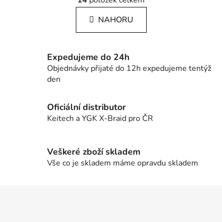
á
14
položek celkem
v
n
l
k
NAHORU
á
o
d
v
a
á
c
n
Expedujeme do 24h
í
í
Objednávky přijaté do 12h expedujeme tentýž
p
den
r
v
Oficiální distributor
k
Keitech a YGK X-Braid pro ČR
y
v
ý
Veškeré zboží skladem
p
Vše co je skladem máme opravdu skladem
i
s
u
Z
á
p