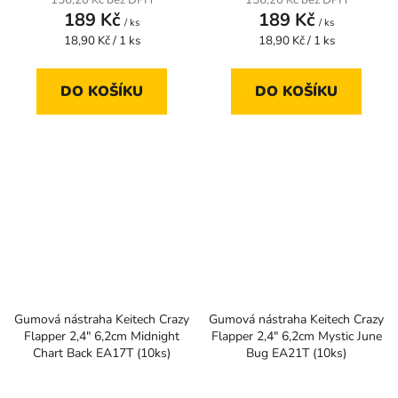
156,20 Kč bez DPH
156,20 Kč bez DPH
189 Kč
189 Kč
/ ks
/ ks
Měrná
Měrná
18,90 Kč / 1 ks
18,90 Kč / 1 ks
cena:
cena:
DO KOŠÍKU
DO KOŠÍKU
Gumová nástraha Keitech Crazy
Gumová nástraha Keitech Crazy
Flapper 2,4" 6,2cm Midnight
Flapper 2,4" 6,2cm Mystic June
Chart Back EA17T (10ks)
Bug EA21T (10ks)