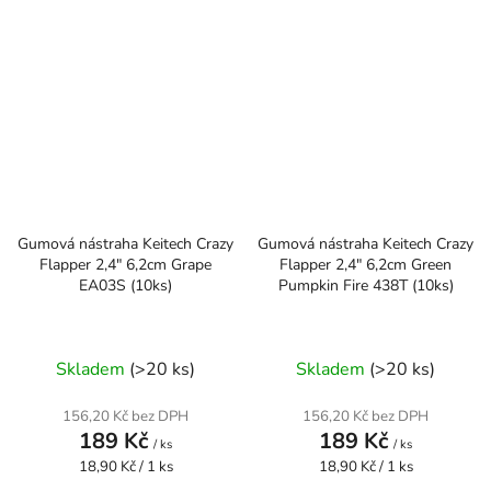
Gumová nástraha Keitech Crazy
Gumová nástraha Keitech Crazy
Flapper 2,4" 6,2cm Grape
Flapper 2,4" 6,2cm Green
EA03S (10ks)
Pumpkin Fire 438T (10ks)
Skladem
(>20 ks)
Skladem
(>20 ks)
156,20 Kč bez DPH
156,20 Kč bez DPH
189 Kč
189 Kč
/ ks
/ ks
Měrná
Měrná
18,90 Kč / 1 ks
18,90 Kč / 1 ks
cena:
cena: