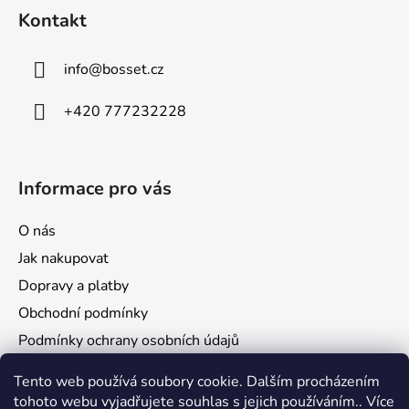
a
Kontakt
t
í
info
@
bosset.cz
+420 777232228
Informace pro vás
O nás
Jak nakupovat
Dopravy a platby
Obchodní podmínky
Podmínky ochrany osobních údajů
Reklamace a vrácení zboží
Tento web používá soubory cookie. Dalším procházením
tohoto webu vyjadřujete souhlas s jejich používáním.. Více