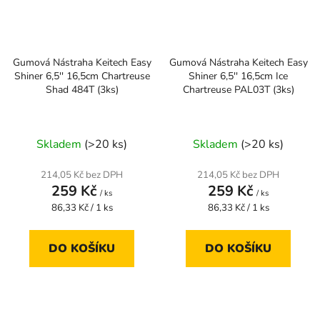
Gumová Nástraha Keitech Easy
Gumová Nástraha Keitech Easy
Shiner 6,5'' 16,5cm Chartreuse
Shiner 6,5'' 16,5cm Ice
Shad 484T (3ks)
Chartreuse PAL03T (3ks)
Skladem
(>20 ks)
Skladem
(>20 ks)
214,05 Kč bez DPH
214,05 Kč bez DPH
259 Kč
259 Kč
/ ks
/ ks
Měrná
Měrná
86,33 Kč / 1 ks
86,33 Kč / 1 ks
cena:
cena:
DO KOŠÍKU
DO KOŠÍKU