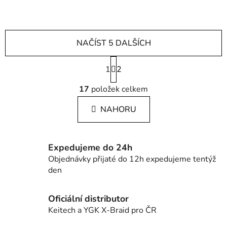
NAČÍST 5 DALŠÍCH
S
1
t
2
r
O
á
17
položek celkem
v
n
l
k
NAHORU
á
o
d
v
a
á
c
n
Expedujeme do 24h
í
í
Objednávky přijaté do 12h expedujeme tentýž
p
den
r
v
Oficiální distributor
k
Keitech a YGK X-Braid pro ČR
y
v