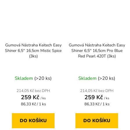
Gumová Nástraha Keitech Easy
Gumová Nástraha Keitech Easy
Shiner 6,5'' 16,5cm Mistic Spice
Shiner 6,5'' 16,5cm Pro Blue
(3ks)
Red Pearl 420T (3ks)
Skladem
(>20 ks)
Skladem
(>20 ks)
214,05 Kč bez DPH
214,05 Kč bez DPH
259 Kč
259 Kč
/ ks
/ ks
Měrná
Měrná
86,33 Kč / 1 ks
86,33 Kč / 1 ks
cena:
cena:
DO KOŠÍKU
DO KOŠÍKU