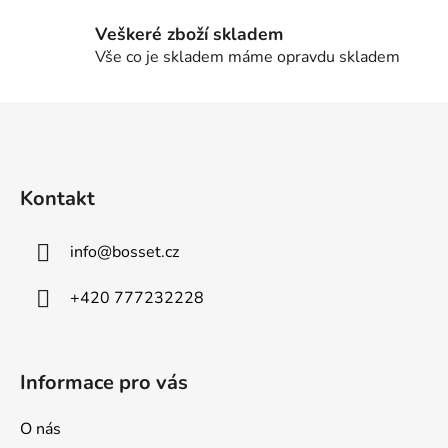
ý
Veškeré zboží skladem
p
Vše co je skladem máme opravdu skladem
i
s
u
Z
á
p
a
Kontakt
t
í
info
@
bosset.cz
+420 777232228
Informace pro vás
O nás