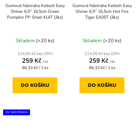
Gumová Nástraha Keitech Easy
Gumová Nástraha Keitech Easy
Shiner 6,5'' 16,5cm Green
Shiner 6,5'' 16,5cm Hot Fire
Pumpkin PP Shad 414T (3ks)
Tiger EA05T (3ks)
Skladem
(>20 ks)
Skladem
(>20 ks)
214,05 Kč bez DPH
214,05 Kč bez DPH
259 Kč
259 Kč
/ ks
/ ks
Měrná
Měrná
86,33 Kč / 1 ks
86,33 Kč / 1 ks
cena:
cena:
DO KOŠÍKU
DO KOŠÍKU
UV NÁSTRAHA