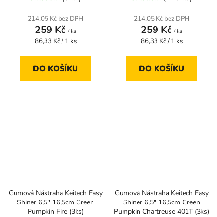
214,05 Kč bez DPH
214,05 Kč bez DPH
259 Kč
259 Kč
/ ks
/ ks
Měrná
Měrná
86,33 Kč / 1 ks
86,33 Kč / 1 ks
cena:
cena:
DO KOŠÍKU
DO KOŠÍKU
Gumová Nástraha Keitech Easy
Gumová Nástraha Keitech Easy
Shiner 6,5'' 16,5cm Green
Shiner 6,5'' 16,5cm Green
Pumpkin Fire (3ks)
Pumpkin Chartreuse 401T (3ks)