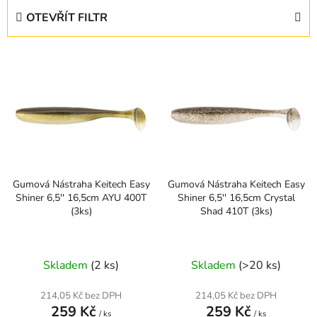
e
OTEVŘÍT FILTR
n
í
V
p
ý
r
p
o
i
d
s
u
p
k
r
t
Gumová Nástraha Keitech Easy
Gumová Nástraha Keitech Easy
o
ů
Shiner 6,5'' 16,5cm AYU 400T
Shiner 6,5'' 16,5cm Crystal
d
(3ks)
Shad 410T (3ks)
u
k
t
Skladem
(2 ks)
Skladem
(>20 ks)
ů
214,05 Kč bez DPH
214,05 Kč bez DPH
259 Kč
259 Kč
/ ks
/ ks