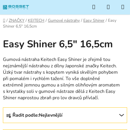
Přejít
Hledat
NÁKUP
na
KOŠÍK
obsah
Domů
/
ZNAČKY
/
KEITECH
/
Gumové nástrahy
/
Easy Shiner
/
Easy
Shiner 6,5" 16,5cm
Easy Shiner 6,5" 16,5cm
Gumová nástraha Keitech Easy Shiner je zřejmě tou
nejznámější nástrahou z dílny Japonské značky Keitech.
Úzký tvar nástrahy s kopytem vyniká skvělým pohybem
při pomalém i rychlém tažení. To vše doplněné
extrémně jemnou gumou a silným olihňovým aromatem
s krystalky soli v gumové nástraze dělá z Keitech Easy
Shiner naprostou zbraň pro lov dravců přívlačí.
Ř
Řadit podle:
Nejlevnější
a
z