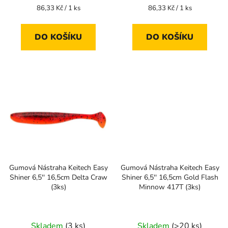
Měrná
Měrná
86,33 Kč / 1 ks
86,33 Kč / 1 ks
cena:
cena:
DO KOŠÍKU
DO KOŠÍKU
Gumová Nástraha Keitech Easy
Gumová Nástraha Keitech Easy
Shiner 6,5'' 16,5cm Delta Craw
Shiner 6,5'' 16,5cm Gold Flash
(3ks)
Minnow 417T (3ks)
Skladem
(3 ks)
Skladem
(>20 ks)