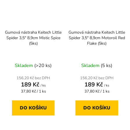
Gumová nástraha Keitech Little
Gumová nástraha Keitech Little
Spider 3,5" 8,9cm Mistic Spice
Spider 3,5" 8,9cm Motoroil Red
(5ks)
Flake (5ks)
Skladem
(>20 ks)
Skladem
(5 ks)
156,20 Kč bez DPH
156,20 Kč bez DPH
189 Kč
189 Kč
/ ks
/ ks
Měrná
Měrná
37,80 Kč / 1 ks
37,80 Kč / 1 ks
cena:
cena:
DO KOŠÍKU
DO KOŠÍKU