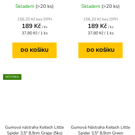
Skladem
(>20 ks)
Skladem
(>20 ks)
156,20 Kč bez DPH
156,20 Kč bez DPH
189 Kč
189 Kč
/ ks
/ ks
Měrná
Měrná
37,80 Kč / 1 ks
37,80 Kč / 1 ks
cena:
cena:
DO KOŠÍKU
DO KOŠÍKU
NOVINKA
Gumová nástraha Keitech Little
Gumová Nástraha Keitech Little
Spider 3,5" 8,9cm Grape (5ks)
Spider 3,5" 8,9cm Green