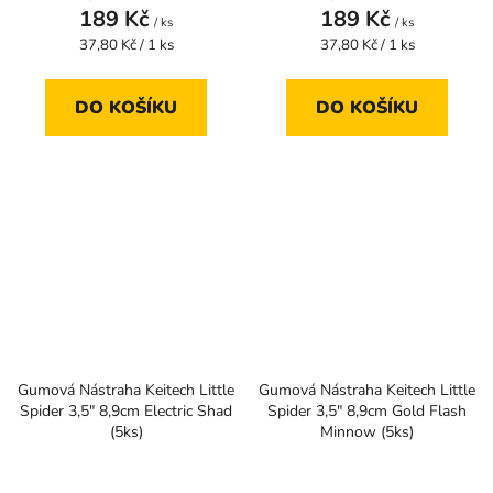
189 Kč
189 Kč
/ ks
/ ks
Měrná
Měrná
37,80 Kč / 1 ks
37,80 Kč / 1 ks
cena:
cena:
DO KOŠÍKU
DO KOŠÍKU
Gumová Nástraha Keitech Little
Gumová Nástraha Keitech Little
Spider 3,5" 8,9cm Electric Shad
Spider 3,5" 8,9cm Gold Flash
(5ks)
Minnow (5ks)