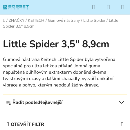
Přejít
Hledat
NÁKUP
na
KOŠÍK
obsah
Domů
/
ZNAČKY
/
KEITECH
/
Gumové nástrahy
/
Little Spider
/
Little
Spider 3,5" 8,9cm
Little Spider 3,5" 8,9cm
Gumová nástraha Keitech Little Spider byla vytvořena
speciálně pro ultra lehkou přívlač. Jemná guma
napuštěná olihňovým extrakterm dopněná dvěma
twistrovými ocasy a dalšími chapadly, vytváří unikátní
vibrace a pohyb, kterým neodolá žádny dravec.
Ř
Řadit podle:
Nejlevnější
a
z
e
OTEVŘÍT FILTR
n