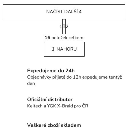
NAČÍST DALŠÍ 4
S
1
t
2
r
O
á
16
položek celkem
v
n
l
k
NAHORU
á
o
d
v
a
á
c
n
Expedujeme do 24h
í
í
Objednávky přijaté do 12h expedujeme tentýž
p
den
r
v
Oficiální distributor
k
Keitech a YGK X-Braid pro ČR
y
v
ý
Veškeré zboží skladem
p