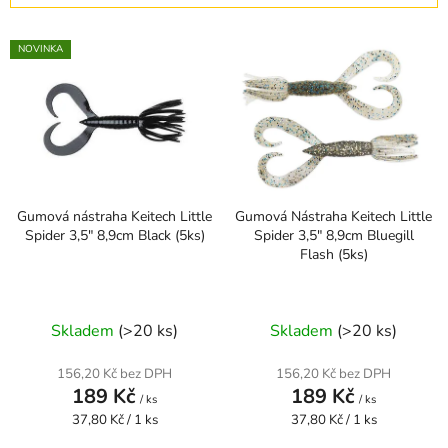
í
V
p
NOVINKA
ý
r
p
o
i
d
s
u
p
k
r
t
Gumová nástraha Keitech Little
Gumová Nástraha Keitech Little
o
ů
Spider 3,5" 8,9cm Black (5ks)
Spider 3,5" 8,9cm Bluegill
d
Flash (5ks)
u
k
t
Skladem
(>20 ks)
Skladem
(>20 ks)
ů
156,20 Kč bez DPH
156,20 Kč bez DPH
189 Kč
189 Kč
/ ks
/ ks
Měrná
Měrná
37,80 Kč / 1 ks
37,80 Kč / 1 ks
cena:
cena: