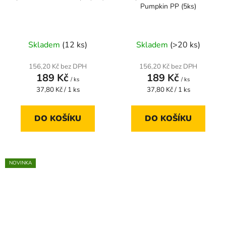
Pumpkin PP (5ks)
Skladem
(12 ks)
Skladem
(>20 ks)
156,20 Kč bez DPH
156,20 Kč bez DPH
189 Kč
189 Kč
/ ks
/ ks
Měrná
Měrná
37,80 Kč / 1 ks
37,80 Kč / 1 ks
cena:
cena:
DO KOŠÍKU
DO KOŠÍKU
NOVINKA