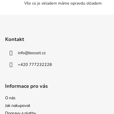
Vše co je skladem máme opravdu skladem
i
s
u
Z
á
p
a
Kontakt
t
í
info
@
bosset.cz
+420 777232228
Informace pro vás
O nás
Jak nakupovat
Dopravy a platby