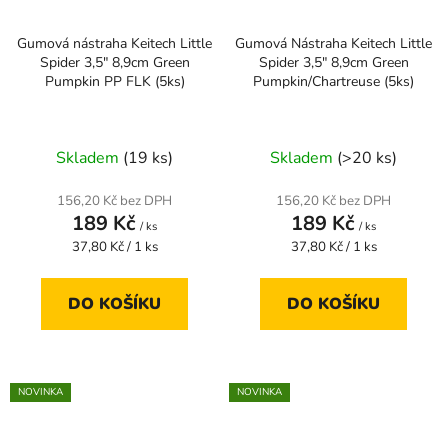
Gumová nástraha Keitech Little
Gumová Nástraha Keitech Little
Spider 3,5" 8,9cm Green
Spider 3,5" 8,9cm Green
Pumpkin PP FLK (5ks)
Pumpkin/Chartreuse (5ks)
Skladem
(19 ks)
Skladem
(>20 ks)
156,20 Kč bez DPH
156,20 Kč bez DPH
189 Kč
189 Kč
/ ks
/ ks
Měrná
Měrná
37,80 Kč / 1 ks
37,80 Kč / 1 ks
cena:
cena:
DO KOŠÍKU
DO KOŠÍKU
NOVINKA
NOVINKA