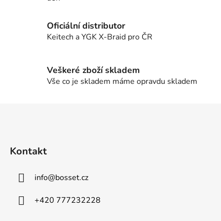
r
v
Oficiální distributor
k
Keitech a YGK X-Braid pro ČR
y
v
ý
Veškeré zboží skladem
p
Vše co je skladem máme opravdu skladem
i
s
u
Z
á
p
a
Kontakt
t
í
info
@
bosset.cz
+420 777232228