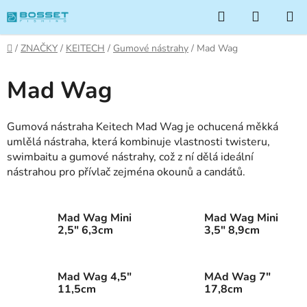
Přejít
Hledat
NÁKUP
na
KOŠÍK
obsah
Domů
/
ZNAČKY
/
KEITECH
/
Gumové nástrahy
/
Mad Wag
Mad Wag
Gumová nástraha Keitech Mad Wag je ochucená měkká
umlělá nástraha, která kombinuje vlastnosti twisteru,
swimbaitu a gumové nástrahy, což z ní dělá ideální
nástrahou pro přívlač zejména okounů a candátů.
Mad Wag Mini
Mad Wag Mini
2,5" 6,3cm
3,5" 8,9cm
Mad Wag 4,5"
MAd Wag 7"
11,5cm
17,8cm