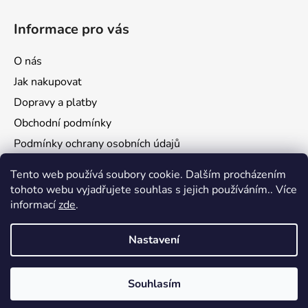
Informace pro vás
O nás
Jak nakupovat
Dopravy a platby
Obchodní podmínky
Podmínky ochrany osobních údajů
Reklamace a vrácení zboží
Tento web používá soubory cookie. Dalším procházením
tohoto webu vyjadřujete souhlas s jejich používáním.. Více
informací
zde
.
Nastavení
Souhlasím
Vytvořil Shoptet
Copyright 2026
Bosset.cz
. Všechna práva vyhrazena.