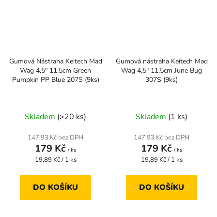
Gumová Nástraha Keitech Mad
Gumová nástraha Keitech Mad
Wag 4,5" 11,5cm Green
Wag 4,5" 11,5cm June Bug
Pumpkin PP Blue 207S (9ks)
307S (9ks)
Skladem
(>20 ks)
Skladem
(1 ks)
147,93 Kč bez DPH
147,93 Kč bez DPH
179 Kč
179 Kč
/ ks
/ ks
Měrná
Měrná
19,89 Kč / 1 ks
19,89 Kč / 1 ks
cena:
cena:
DO KOŠÍKU
DO KOŠÍKU