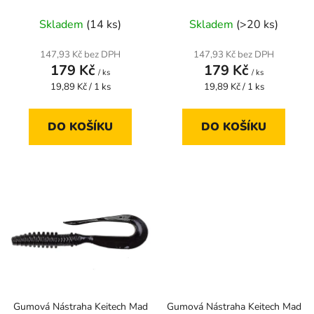
k
t
Skladem
(14 ks)
Skladem
(>20 ks)
ů
147,93 Kč bez DPH
147,93 Kč bez DPH
179 Kč
179 Kč
/ ks
/ ks
Měrná
Měrná
19,89 Kč / 1 ks
19,89 Kč / 1 ks
cena:
cena:
DO KOŠÍKU
DO KOŠÍKU
Gumová Nástraha Keitech Mad
Gumová Nástraha Keitech Mad