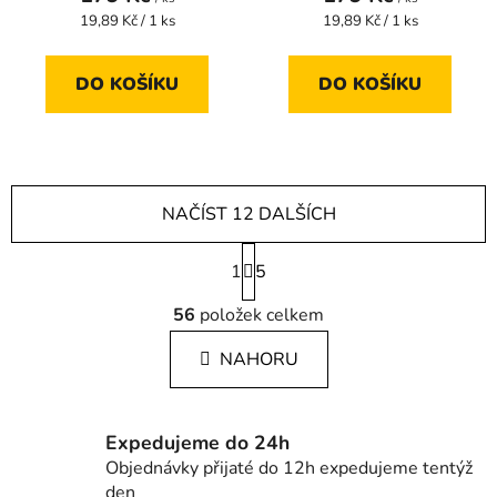
Měrná
Měrná
19,89 Kč / 1 ks
19,89 Kč / 1 ks
cena:
cena:
DO KOŠÍKU
DO KOŠÍKU
NAČÍST 12 DALŠÍCH
S
1
t
5
r
O
á
56
položek celkem
v
n
l
k
NAHORU
á
o
d
v
a
á
c
n
Expedujeme do 24h
í
í
Objednávky přijaté do 12h expedujeme tentýž
p
den