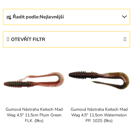
Ř
Řadit podle:
Nejlevnější
a
z
e
OTEVŘÍT FILTR
n
í
V
p
ý
r
p
o
i
d
s
u
p
k
r
t
Gumová Nástraha Keitech Mad
Gumová Nástraha Keitech Mad
o
ů
Wag 4,5" 11,5cm Plum Green
Wag 4,5" 11,5cm Watermelon
d
FLK. (9ks)
PP. 102S (9ks)
u