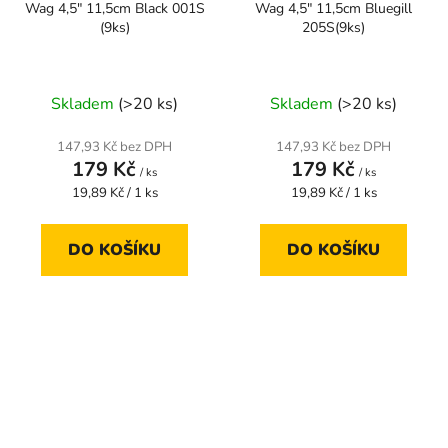
Wag 4,5" 11,5cm Black 001S
Wag 4,5" 11,5cm Bluegill
(9ks)
205S(9ks)
Skladem
(>20 ks)
Skladem
(>20 ks)
147,93 Kč bez DPH
147,93 Kč bez DPH
179 Kč
179 Kč
/ ks
/ ks
Měrná
Měrná
19,89 Kč / 1 ks
19,89 Kč / 1 ks
cena:
cena:
DO KOŠÍKU
DO KOŠÍKU