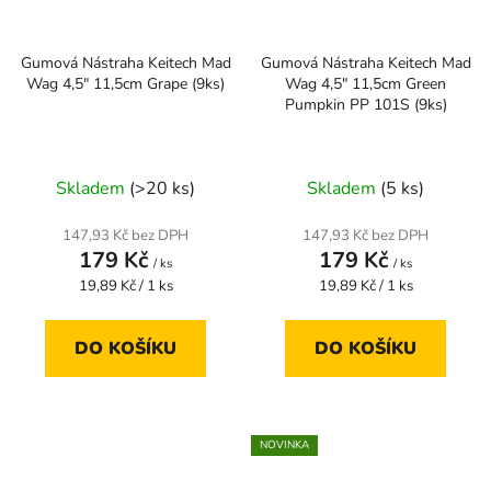
Gumová Nástraha Keitech Mad
Gumová Nástraha Keitech Mad
Wag 4,5" 11,5cm Grape (9ks)
Wag 4,5" 11,5cm Green
Pumpkin PP 101S (9ks)
Skladem
(>20 ks)
Skladem
(5 ks)
147,93 Kč bez DPH
147,93 Kč bez DPH
179 Kč
179 Kč
/ ks
/ ks
Měrná
Měrná
19,89 Kč / 1 ks
19,89 Kč / 1 ks
cena:
cena:
DO KOŠÍKU
DO KOŠÍKU
NOVINKA