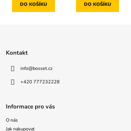
DO KOŠÍKU
DO KOŠÍKU
Z
á
p
a
Kontakt
t
í
info
@
bosset.cz
+420 777232228
Informace pro vás
O nás
Jak nakupovat