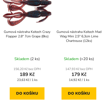
Gumová nástraha Keitech Crazy
Gumová nástraha Keitech Mad
Flapper 2.8" 7cm Grape (8ks)
Wag Mini 2,5" 6,3cm Lime
Chartreuse (12ks)
Skladem
(2 ks)
Skladem
(>20 ks)
156,20 Kč bez DPH
147,93 Kč bez DPH
189 Kč
179 Kč
Měrná
Měrná
23,63 Kč / 1 ks
14,92 Kč / 1 ks
cena:
cena:
DO KOŠÍKU
DO KOŠÍKU