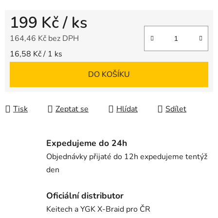
199 Kč
/ ks
164,46 Kč bez DPH
Měrná cena:
16,58 Kč / 1 ks
DO KOŠÍKU
Tisk
Zeptat se
Hlídat
Sdílet
Expedujeme do 24h
Objednávky přijaté do 12h expedujeme tentýž
den
Oficiální distributor
Keitech a YGK X-Braid pro ČR