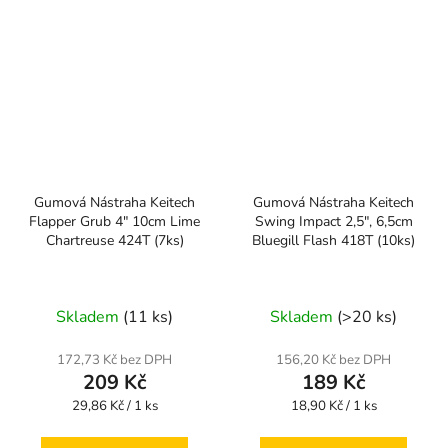
Gumová Nástraha Keitech
Gumová Nástraha Keitech
Flapper Grub 4" 10cm Lime
Swing Impact 2,5", 6,5cm
Chartreuse 424T (7ks)
Bluegill Flash 418T (10ks)
Skladem
(11 ks)
Skladem
(>20 ks)
172,73 Kč bez DPH
156,20 Kč bez DPH
209 Kč
189 Kč
Měrná
Měrná
29,86 Kč / 1 ks
18,90 Kč / 1 ks
cena:
cena: