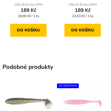
156,20 Kč bez DPH
156,20 Kč bez DPH
189 Kč
189 Kč
Měrná
Měrná
18,90 Kč / 1 ks
23,63 Kč / 1 ks
cena:
cena:
DO KOŠÍKU
DO KOŠÍKU
Podobné produkty
UV NÁSTRAHA