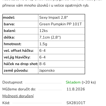
přinese vám mnoho úlovků i u velice opatrných ryb.
model:
Sexy Impact 2,8"
barva:
Green Pumpkin PP 101T
balení:
12ks
délka:
7,1cm (2,8'')
hmotnost:
1,5g
vel. offset háčku:
6-4
vel.jig hlavičky:
6-4
háček na drop shot:
8-6
země původu:
Japonsko
Dostupnost
Skladem
(>20 ks)
Můžeme doručit do:
11.8.2026
Možnosti doručení
Kód:
SX28101T