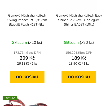
Gumová Nástraha Keitech
Gumová Nástraha Keitech Easy
Swing Impact Fat 2,8" 7cm
Shiner 3'' 7,2cm Bubblegum
Bluegill Flash 418T (8ks)
Shiner EA08T (10ks)
Skladem
(>20 ks)
Skladem
(>20 ks)
172,73 Kč bez DPH
156,20 Kč bez DPH
209 Kč
189 Kč
Měrná
Měrná
26,13 Kč / 1 ks
18,90 Kč / 1 ks
cena:
cena:
DO KOŠÍKU
DO KOŠÍKU
NOVINKA