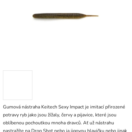
5
hvězdiček.
Gumová nástraha Keitech Sexy Impact je imitací přirozené
potravy ryb jako jsou žížaly, červy a pijavice, které jsou
oblíbenou pochoutkou mnoha dravců. Ať už nástrahu
nastražíte na Drop Shot nebo ja jigovou hlavičku nebo jinak