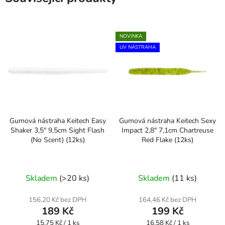
NOVINKA
UV NÁSTRAHA
Gumová nástraha Keitech Easy
Gumová nástraha Keitech Sexy
Shaker 3,5" 9,5cm Sight Flash
Impact 2,8" 7,1cm Chartreuse
(No Scent) (12ks)
Red Flake (12ks)
Skladem
(>20 ks)
Skladem
(11 ks)
156,20 Kč bez DPH
164,46 Kč bez DPH
189 Kč
199 Kč
Měrná
Měrná
15,75 Kč / 1 ks
16,58 Kč / 1 ks