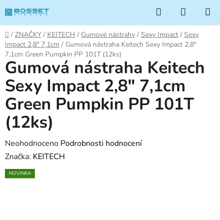
Přejít
Hledat
NÁKUP
na
KOŠÍK
obsah
Domů
/
ZNAČKY
/
KEITECH
/
Gumové nástrahy
/
Sexy Impact
/
Sexy
Impact 2,8" 7,1cm
/
Gumová nástraha Keitech Sexy Impact 2,8"
7,1cm Green Pumpkin PP 101T (12ks)
Gumová nástraha Keitech
Sexy Impact 2,8" 7,1cm
Green Pumpkin PP 101T
(12ks)
Průměrné
Neohodnoceno
Podrobnosti hodnocení
hodnocení
Značka:
KEITECH
produktu
NOVINKA
je
0,0
z