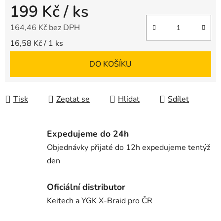
199 Kč
/ ks
164,46 Kč bez DPH
Měrná cena:
16,58 Kč / 1 ks
DO KOŠÍKU
Tisk
Zeptat se
Hlídat
Sdílet
Expedujeme do 24h
Objednávky přijaté do 12h expedujeme tentýž
den
Oficiální distributor
Keitech a YGK X-Braid pro ČR