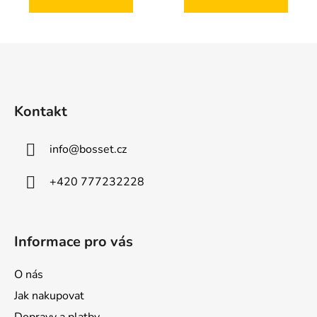
Z
á
p
a
Kontakt
t
í
info
@
bosset.cz
+420 777232228
Informace pro vás
O nás
Jak nakupovat