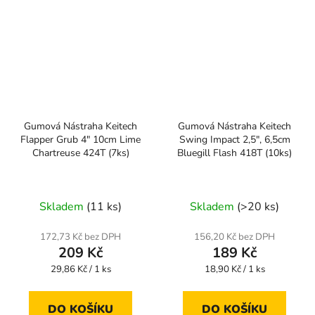
Gumová Nástraha Keitech
Gumová Nástraha Keitech
Flapper Grub 4" 10cm Lime
Swing Impact 2,5", 6,5cm
Chartreuse 424T (7ks)
Bluegill Flash 418T (10ks)
Skladem
(11 ks)
Skladem
(>20 ks)
172,73 Kč bez DPH
156,20 Kč bez DPH
209 Kč
189 Kč
Měrná
Měrná
29,86 Kč / 1 ks
18,90 Kč / 1 ks
cena:
cena:
DO KOŠÍKU
DO KOŠÍKU