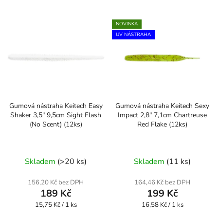
NOVINKA
UV NÁSTRAHA
Gumová nástraha Keitech Easy
Gumová nástraha Keitech Sexy
Shaker 3,5" 9,5cm Sight Flash
Impact 2,8" 7,1cm Chartreuse
(No Scent) (12ks)
Red Flake (12ks)
Skladem
(>20 ks)
Skladem
(11 ks)
156,20 Kč bez DPH
164,46 Kč bez DPH
189 Kč
199 Kč
Měrná
Měrná
15,75 Kč / 1 ks
16,58 Kč / 1 ks
cena:
cena: