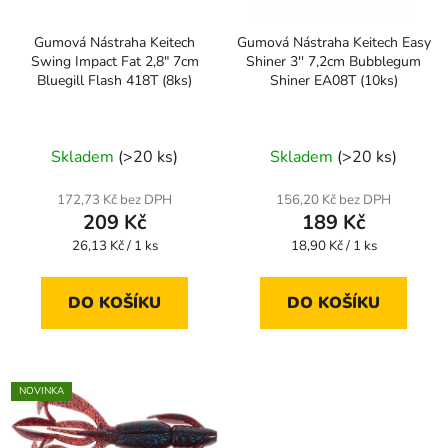
Gumová Nástraha Keitech
Gumová Nástraha Keitech Easy
Swing Impact Fat 2,8" 7cm
Shiner 3'' 7,2cm Bubblegum
Bluegill Flash 418T (8ks)
Shiner EA08T (10ks)
Skladem
(>20 ks)
Skladem
(>20 ks)
172,73 Kč bez DPH
156,20 Kč bez DPH
209 Kč
189 Kč
Měrná
Měrná
26,13 Kč / 1 ks
18,90 Kč / 1 ks
cena:
cena:
DO KOŠÍKU
DO KOŠÍKU
NOVINKA