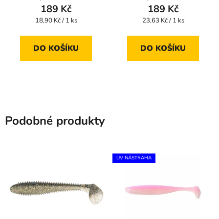
189 Kč
189 Kč
Měrná
Měrná
18,90 Kč / 1 ks
23,63 Kč / 1 ks
cena:
cena:
DO KOŠÍKU
DO KOŠÍKU
Podobné produkty
UV NÁSTRAHA