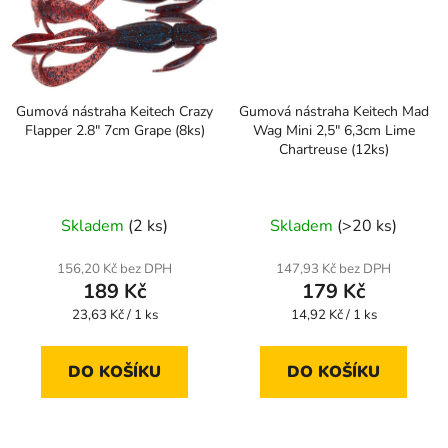
Gumová nástraha Keitech Crazy
Gumová nástraha Keitech Mad
Flapper 2.8" 7cm Grape (8ks)
Wag Mini 2,5" 6,3cm Lime
Chartreuse (12ks)
Skladem
(2 ks)
Skladem
(>20 ks)
156,20 Kč bez DPH
147,93 Kč bez DPH
189 Kč
179 Kč
Měrná
Měrná
23,63 Kč / 1 ks
14,92 Kč / 1 ks
cena:
cena:
DO KOŠÍKU
DO KOŠÍKU