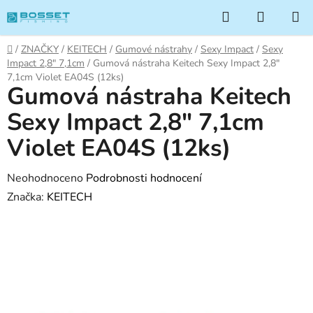
Přejít
Hledat
NÁKUP
na
KOŠÍK
obsah
Domů
/
ZNAČKY
/
KEITECH
/
Gumové nástrahy
/
Sexy Impact
/
Sexy
Impact 2,8" 7,1cm
/
Gumová nástraha Keitech Sexy Impact 2,8"
7,1cm Violet EA04S (12ks)
Gumová nástraha Keitech
Sexy Impact 2,8" 7,1cm
Violet EA04S (12ks)
Průměrné
Neohodnoceno
Podrobnosti hodnocení
hodnocení
Značka:
KEITECH
produktu
je
0,0
z
5
hvězdiček.