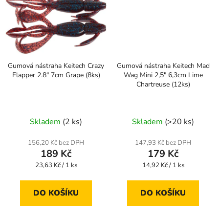
Gumová nástraha Keitech Crazy
Gumová nástraha Keitech Mad
Flapper 2.8" 7cm Grape (8ks)
Wag Mini 2,5" 6,3cm Lime
Chartreuse (12ks)
Skladem
(2 ks)
Skladem
(>20 ks)
156,20 Kč bez DPH
147,93 Kč bez DPH
189 Kč
179 Kč
Měrná
Měrná
23,63 Kč / 1 ks
14,92 Kč / 1 ks
cena:
cena:
DO KOŠÍKU
DO KOŠÍKU