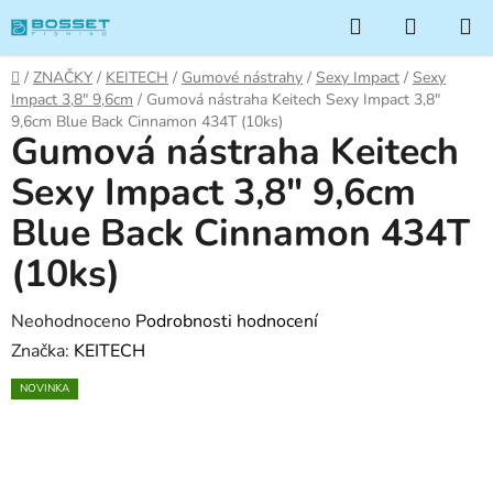
Přejít
Hledat
NÁKUP
na
KOŠÍK
obsah
Domů
/
ZNAČKY
/
KEITECH
/
Gumové nástrahy
/
Sexy Impact
/
Sexy
Impact 3,8" 9,6cm
/
Gumová nástraha Keitech Sexy Impact 3,8"
9,6cm Blue Back Cinnamon 434T (10ks)
Gumová nástraha Keitech
Sexy Impact 3,8" 9,6cm
Blue Back Cinnamon 434T
(10ks)
Průměrné
Neohodnoceno
Podrobnosti hodnocení
hodnocení
Značka:
KEITECH
produktu
NOVINKA
je
0,0
z