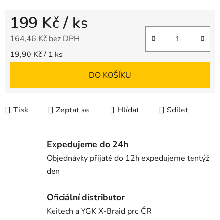
199 Kč
/ ks
164,46 Kč bez DPH
Měrná cena:
19,90 Kč / 1 ks
DO KOŠÍKU
Tisk
Zeptat se
Hlídat
Sdílet
Expedujeme do 24h
Objednávky přijaté do 12h expedujeme tentýž
den
Oficiální distributor
Keitech a YGK X-Braid pro ČR