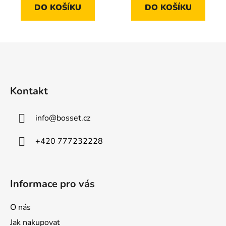
DO KOŠÍKU
DO KOŠÍKU
Z
á
p
a
Kontakt
t
í
info
@
bosset.cz
+420 777232228
Informace pro vás
O nás
Jak nakupovat