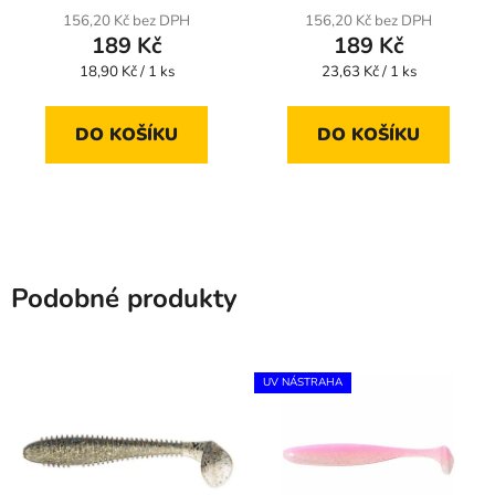
156,20 Kč bez DPH
156,20 Kč bez DPH
189 Kč
189 Kč
Měrná
Měrná
18,90 Kč / 1 ks
23,63 Kč / 1 ks
cena:
cena:
DO KOŠÍKU
DO KOŠÍKU
Podobné produkty
UV NÁSTRAHA