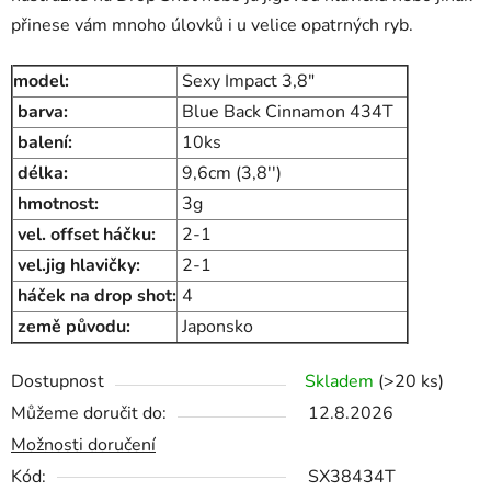
přinese vám mnoho úlovků i u velice opatrných ryb.
model:
Sexy Impact 3,8"
barva:
Blue Back Cinnamon 434T
balení:
10ks
délka:
9,6cm (3,8'')
hmotnost:
3g
vel. offset háčku:
2-1
vel.jig hlavičky:
2-1
háček na drop shot:
4
země původu:
Japonsko
Dostupnost
Skladem
(>20 ks)
Můžeme doručit do:
12.8.2026
Možnosti doručení
Kód:
SX38434T