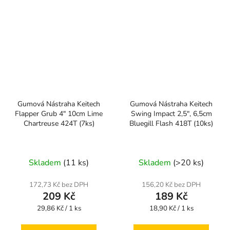
Gumová Nástraha Keitech
Gumová Nástraha Keitech
Flapper Grub 4" 10cm Lime
Swing Impact 2,5", 6,5cm
Chartreuse 424T (7ks)
Bluegill Flash 418T (10ks)
Skladem
(11 ks)
Skladem
(>20 ks)
172,73 Kč bez DPH
156,20 Kč bez DPH
209 Kč
189 Kč
Měrná
Měrná
29,86 Kč / 1 ks
18,90 Kč / 1 ks
cena:
cena: