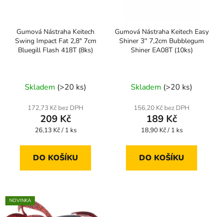
Gumová Nástraha Keitech
Gumová Nástraha Keitech Easy
Swing Impact Fat 2,8" 7cm
Shiner 3'' 7,2cm Bubblegum
Bluegill Flash 418T (8ks)
Shiner EA08T (10ks)
Skladem
(>20 ks)
Skladem
(>20 ks)
172,73 Kč bez DPH
156,20 Kč bez DPH
209 Kč
189 Kč
Měrná
Měrná
26,13 Kč / 1 ks
18,90 Kč / 1 ks
cena:
cena:
DO KOŠÍKU
DO KOŠÍKU
NOVINKA