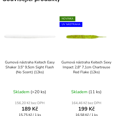
NOVINKA
UV NÁSTRAHA
Gumová nástraha Keitech Easy
Gumová nástraha Keitech Sexy
Shaker 3,5" 9,5cm Sight Flash
Impact 2,8" 7,1cm Chartreuse
(No Scent) (12ks)
Red Flake (12ks)
Skladem
(>20 ks)
Skladem
(11 ks)
156,20 Kč bez DPH
164,46 Kč bez DPH
189 Kč
199 Kč
Měrná
Měrná
15,75 Kč / 1 ks
16,58 Kč / 1 ks