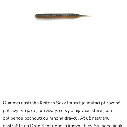
5
hvězdiček.
Gumová nástraha Keitech Sexy Impact je imitací přirozené
potravy ryb jako jsou žížaly, červy a pijavice, které jsou
oblíbenou pochoutkou mnoha dravců. Ať už nástrahu
nastražíte na Drop Shot nebo ja jigovou hlavičku nebo jinak