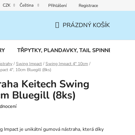
CZK
Čeština
Přihlášení
Registrace
Reklamace a vrácení zboží
PRÁZDNÝ KOŠÍK
NÁKUPNÍ
KOŠÍK
RY
TŘPYTKY, PLANDAVKY, TAIL SPINNERY
J
strahy
/
Swing Impact
/
Swing Impact 4" 10cm
/
ct 4", 10cm Bluegill (8ks)
aha Keitech Swing
m Bluegill (8ks)
dnocení
 Impact je unikátní gumová nástraha, která díky