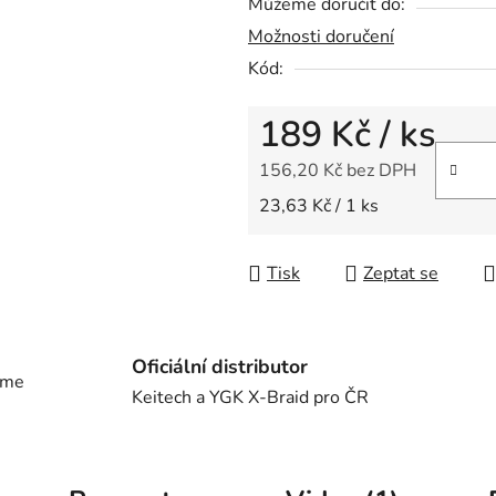
Můžeme doručit do:
Možnosti doručení
Kód:
189 Kč
/ ks
156,20 Kč bez DPH
Měrná cena:
23,63 Kč / 1 ks
Tisk
Zeptat se
Oficiální distributor
eme
Keitech a YGK X-Braid pro ČR