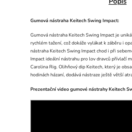
Popis
Gumová nástraha Keitech Swing Impact:
Gumová nástraha Keitech Swing Impact je unikát
rychlém tažení, což dokáže vylákat k záběru i 
nástraha Keitech Swing Impact chod i při sebeme
Impact ideální nástrahu pro lov dravců přívlač
Carolina Rig. Olihňový dip Keitech, který je obs
hodinách házaní, dodává nástraze ještě větší atr
Prezentační video gumové nástrahy Keitech S