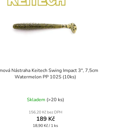
ová Nástraha Keitech Swing Impact 3", 7,5cm
Watermelon PP 102S (10ks)
Skladem
(>20 ks)
156,20 Kč bez DPH
189 Kč
Měrná
18,90 Kč / 1 ks
cena: