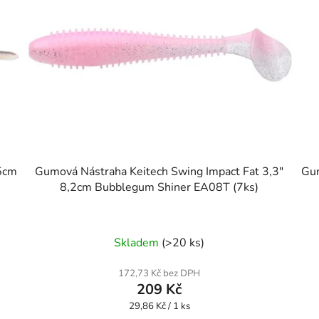
,5cm
Gumová Nástraha Keitech Swing Impact Fat 3,3"
Gum
8,2cm Bubblegum Shiner EA08T (7ks)
Skladem
(>20 ks)
172,73 Kč bez DPH
209 Kč
Měrná
29,86 Kč / 1 ks
cena: