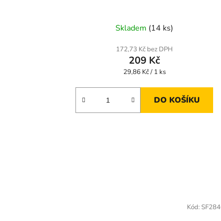
Skladem
(14 ks)
172,73 Kč bez DPH
209 Kč
Měrná
29,86 Kč / 1 ks
cena:
DO KOŠÍKU
Kód:
SF284