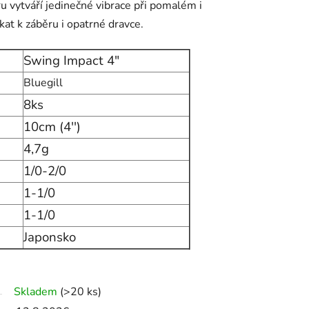
 vytváří jedinečné vibrace při pomalém i
kat k záběru i opatrné dravce.
Swing Impact 4"
Bluegill
8ks
10cm (4'')
4,7g
1/0-2/0
1-1/0
1-1/0
Japonsko
Skladem
(>20 ks)