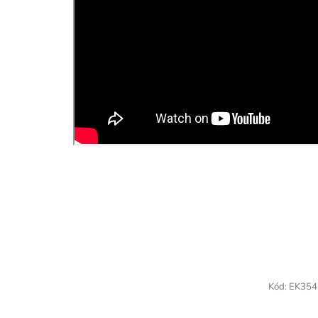
Kód:
EK354