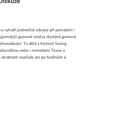
Diskuze
 vytváří jedinečné vibrace při pomalém i
é nejjemnější gumové směsy dostává gumová
přizvedávání. To dělá z Keitech Swing
s čeburaškou nebo i metodami Texas a
 atraktant nepřijde ani po hodinách a