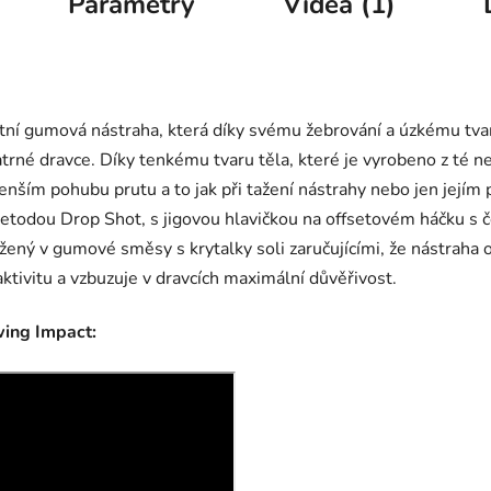
Parametry
Videa (1)
ní gumová nástraha, která díky svému žebrování a úzkému tvaru
opatrné dravce. Díky tenkému tvaru těla, které je vyrobeno z t
nším pohubu prutu a to jak při tažení nástrahy nebo jen jejím 
í metodou Drop Shot, s jigovou hlavičkou na offsetovém háčku 
ažený v gumové směsy s krytalky soli zaručujícími, že nástraha o
aktivitu a vzbuzuje v dravcích maximální důvěřivost.
wing Impact: