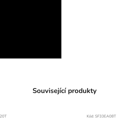
Související produkty
20T
Kód:
SF33EA08T