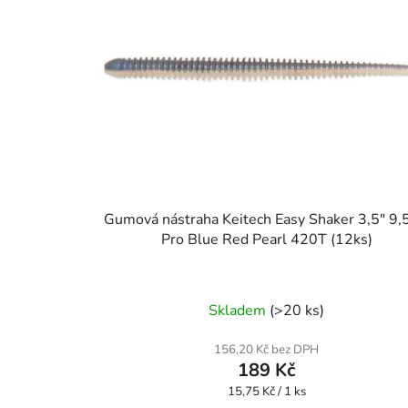
Gumová nástraha Keitech Easy Shaker 3,5" 9
Pro Blue Red Pearl 420T (12ks)
Skladem
(>20 ks)
156,20 Kč bez DPH
189 Kč
Měrná
15,75 Kč / 1 ks
cena: