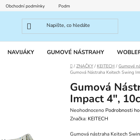
Obchodní podmínky
Podmínky ochrany osobních údajů
NAVIJÁKY
GUMOVÉ NÁSTRAHY
WOBLE
Domů
/
ZNAČKY
/
KEITECH
/
Gumové ná
Gumová Nástraha Keitech Swing Impa
Gumová Nástr
Impact 4", 10c
Průměrné
Neohodnoceno
Podrobnosti ho
hodnocení
Značka:
KEITECH
produktu
Gumová nástraha Keitech Swing
je