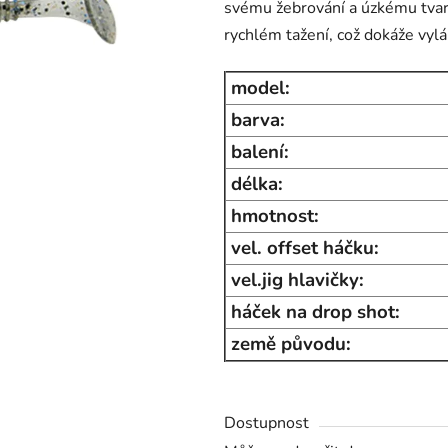
svému žebrování a úzkému tvaru
0,0
rychlém tažení, což dokáže vylá
z
5
model:
hvězdiček.
barva:
balení:
délka:
hmotnost:
vel. offset háčku:
vel.jig hlavičky:
háček na drop shot:
země původu:
Dostupnost