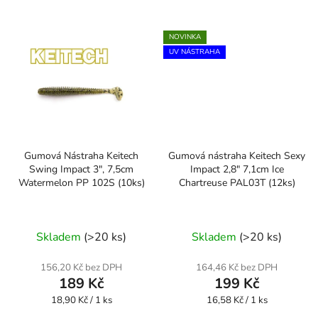
NOVINKA
UV NÁSTRAHA
Gumová Nástraha Keitech
Gumová nástraha Keitech Sexy
Swing Impact 3", 7,5cm
Impact 2,8" 7,1cm Ice
Watermelon PP 102S (10ks)
Chartreuse PAL03T (12ks)
Skladem
(>20 ks)
Skladem
(>20 ks)
156,20 Kč bez DPH
164,46 Kč bez DPH
189 Kč
199 Kč
Měrná
Měrná
18,90 Kč / 1 ks
16,58 Kč / 1 ks
cena:
cena: