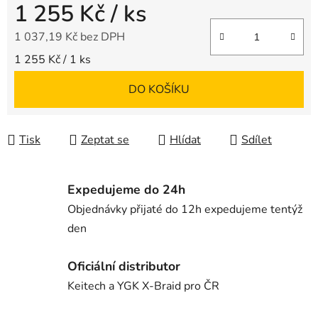
1 255 Kč
/ ks
1 037,19 Kč bez DPH
Měrná cena:
1 255 Kč / 1 ks
DO KOŠÍKU
Tisk
Zeptat se
Hlídat
Sdílet
Expedujeme do 24h
Objednávky přijaté do 12h expedujeme tentýž
den
Oficiální distributor
Keitech a YGK X-Braid pro ČR