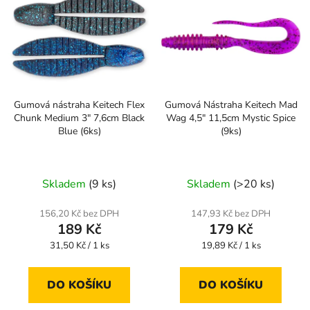
Gumová nástraha Keitech Flex
Gumová Nástraha Keitech Mad
Chunk Medium 3" 7,6cm Black
Wag 4,5" 11,5cm Mystic Spice
Blue (6ks)
(9ks)
Skladem
(9 ks)
Skladem
(>20 ks)
156,20 Kč bez DPH
147,93 Kč bez DPH
189 Kč
179 Kč
Měrná
Měrná
31,50 Kč / 1 ks
19,89 Kč / 1 ks
cena:
cena:
DO KOŠÍKU
DO KOŠÍKU