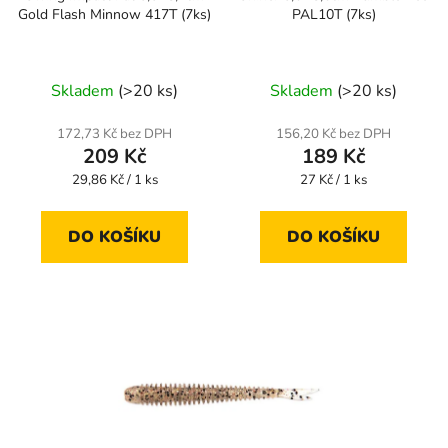
Gold Flash Minnow 417T (7ks)
PAL10T (7ks)
Skladem
(>20 ks)
Skladem
(>20 ks)
172,73 Kč bez DPH
156,20 Kč bez DPH
209 Kč
189 Kč
Měrná
Měrná
29,86 Kč / 1 ks
27 Kč / 1 ks
cena:
cena:
DO KOŠÍKU
DO KOŠÍKU