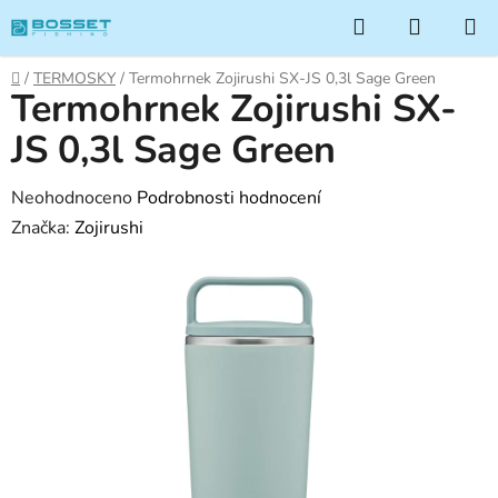
Přejít
Hledat
NÁKUP
na
KOŠÍK
obsah
Domů
/
TERMOSKY
/
Termohrnek Zojirushi SX-JS 0,3l Sage Green
Termohrnek Zojirushi SX-
JS 0,3l Sage Green
Průměrné
Neohodnoceno
Podrobnosti hodnocení
hodnocení
Značka:
Zojirushi
produktu
je
0,0
z
5
hvězdiček.