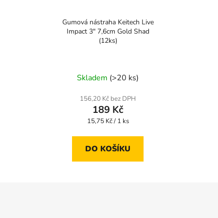
Gumová nástraha Keitech Live
Impact 3" 7,6cm Gold Shad
(12ks)
Skladem
(>20 ks)
156,20 Kč bez DPH
189 Kč
Měrná
15,75 Kč / 1 ks
cena:
DO KOŠÍKU
Z
á
p