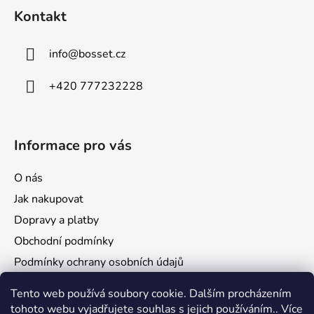
a
Kontakt
t
í
info
@
bosset.cz
+420 777232228
Informace pro vás
O nás
Jak nakupovat
Dopravy a platby
Obchodní podmínky
Podmínky ochrany osobních údajů
Reklamace a vrácení zboží
Tento web používá soubory cookie. Dalším procházením
tohoto webu vyjadřujete souhlas s jejich používáním.. Více