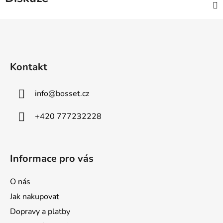
Z
á
p
a
Kontakt
t
í
info
@
bosset.cz
+420 777232228
Informace pro vás
O nás
Jak nakupovat
Dopravy a platby