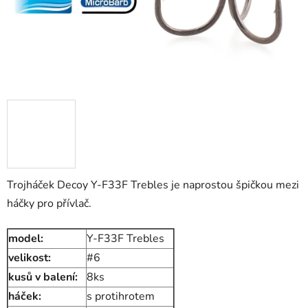
Trojháček Decoy Y-F33F Trebles je naprostou špičkou mezi
háčky pro přívlač.
model:
Y-F33F Trebles
velikost:
#6
kusů v balení:
8ks
háček:
s protihrotem