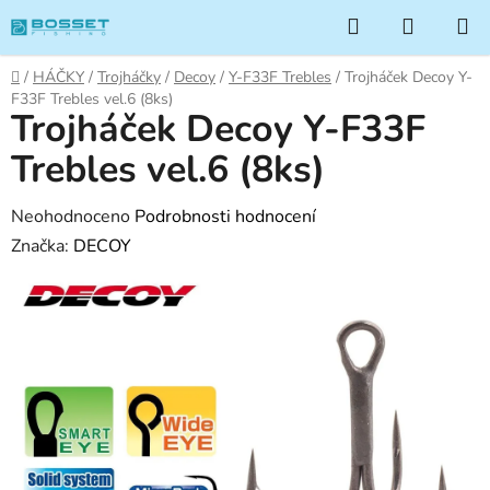
Přejít
Hledat
NÁKUP
na
KOŠÍK
obsah
Domů
/
HÁČKY
/
Trojháčky
/
Decoy
/
Y-F33F Trebles
/
Trojháček Decoy Y-
F33F Trebles vel.6 (8ks)
Trojháček Decoy Y-F33F
Trebles vel.6 (8ks)
Průměrné
Neohodnoceno
Podrobnosti hodnocení
hodnocení
Značka:
DECOY
produktu
je
0,0
z
5
hvězdiček.