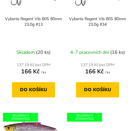
p
k
r
t
Vyberte Regent Vib 80S 80mm
Vyberte Regent Vib 80S 80mm
o
ů
23.0g #13
23.0g #34
d
u
k
t
Skladem
(20 ks)
4-7 pracovních dní
(16 ks)
ů
137,19 Kč bez DPH
137,19 Kč bez DPH
166 Kč
166 Kč
/ ks
/ ks
DO KOŠÍKU
DO KOŠÍKU
SKLADEM U
SKLADEM U
DODAVATELE
DODAVATELE