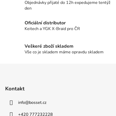
í
í
Objednávky přijaté do 12h expedujeme tentýž
p
den
r
v
Oficiální distributor
k
Keitech a YGK X-Braid pro ČR
y
v
ý
Veškeré zboží skladem
p
Vše co je skladem máme opravdu skladem
i
s
u
Z
á
p
a
Kontakt
t
í
info
@
bosset.cz
+420 777232228