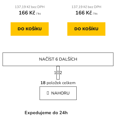
137,19 Kč bez DPH
137,19 Kč bez DPH
166 Kč
166 Kč
/ ks
/ ks
DO KOŠÍKU
DO KOŠÍKU
NAČÍST 6 DALŠÍCH
S
1
t
2
r
O
á
18
položek celkem
v
n
l
k
NAHORU
á
o
d
v
a
á
c
n
Expedujeme do 24h