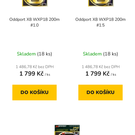
p
k
r
t
Oddport X8 WXP18 200m
Oddport X8 WXP18 200m
o
ů
#1.0
#1.5
d
u
k
t
Skladem
(18 ks)
Skladem
(18 ks)
ů
1 486,78 Kč bez DPH
1 486,78 Kč bez DPH
1 799 Kč
1 799 Kč
/ ks
/ ks
DO KOŠÍKU
DO KOŠÍKU