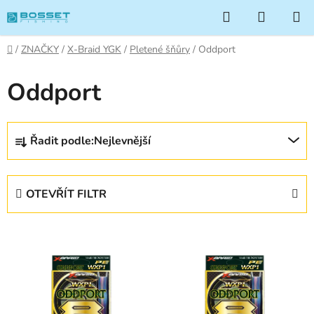
Přejít
Hledat
NÁKUP
na
KOŠÍK
obsah
Domů
/
ZNAČKY
/
X-Braid YGK
/
Pletené šňůry
/
Oddport
Oddport
Ř
Řadit podle:
Nejlevnější
a
z
e
OTEVŘÍT FILTR
n
í
V
p
ý
r
p
o
i
d
s
u