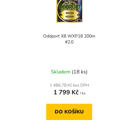
Oddport X8 WXP18 200m
#2.0
Skladem
(18 ks)
1 486,78 Kč bez DPH
1 799 Kč
/ ks
DO KOŠÍKU