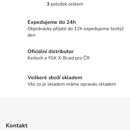
3
položek celkem
O
v
l
Expedujeme do 24h
á
Objednávky přijaté do 12h expedujeme tentýž
d
den
a
c
í
Oficiální distributor
p
Keitech a YGK X-Braid pro ČR
r
v
k
Veškeré zboží skladem
y
Vše co je skladem máme opravdu skladem
v
ý
Z
p
á
i
p
s
u
a
Kontakt