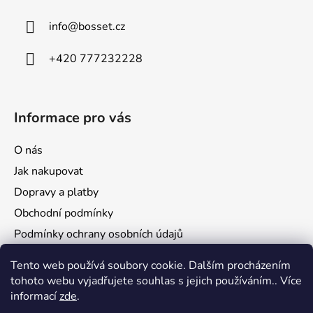
t
í
info
@
bosset.cz
+420 777232228
Informace pro vás
O nás
Jak nakupovat
Dopravy a platby
Obchodní podmínky
Podmínky ochrany osobních údajů
Reklamace a vrácení zboží
Tento web používá soubory cookie. Dalším procházením
tohoto webu vyjadřujete souhlas s jejich používáním.. Více
informací
zde
.