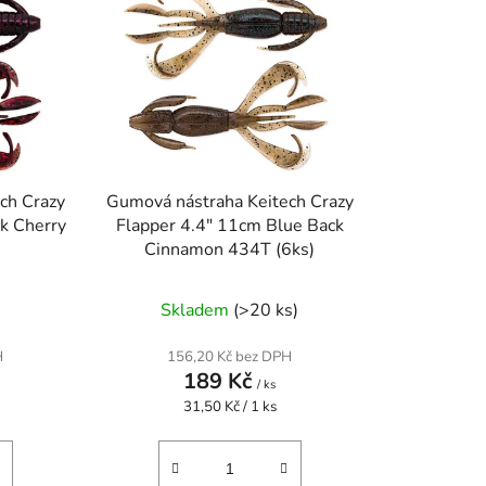
o
d
u
k
t
ů
ch Crazy
Gumová nástraha Keitech Crazy
k Cherry
Flapper 4.4" 11cm Blue Back
Cinnamon 434T (6ks)
Skladem
(>20 ks)
H
156,20 Kč bez DPH
189 Kč
/ ks
Měrná
31,50 Kč / 1 ks
cena: