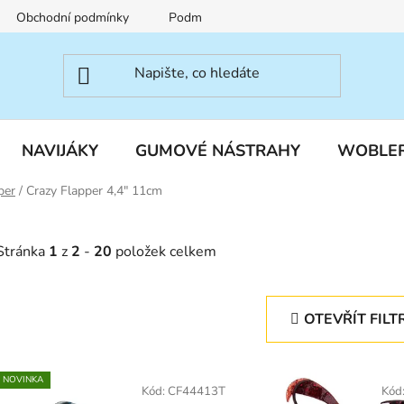
Obchodní podmínky
Podmínky ochrany osobních údajů
NAVIJÁKY
GUMOVÉ NÁSTRAHY
WOBLE
per
/
Crazy Flapper 4,4" 11cm
Stránka
1
z
2
-
20
položek celkem
OTEVŘÍT FILT
V
NOVINKA
ý
Kód:
CF44413T
Kód