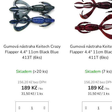
p
s
p
r
o
d
Gumová nástraha Keitech Crazy
Gumová nástraha Keite
u
Flapper 4.4" 11cm Black Blue
Flapper 4.4" 11cm Blac
k
413T (6ks)
411T (6ks)
t
ů
Skladem
(>20 ks)
Skladem
(7 ks)
156,20 Kč bez DPH
156,20 Kč bez DP
189 Kč
189 Kč
/ ks
/ ks
Měrná
Měrná
31,50 Kč / 1 ks
31,50 Kč / 1 ks
cena:
cena: