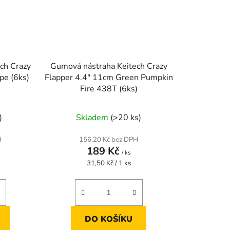
ch Crazy
Gumová nástraha Keitech Crazy
pe (6ks)
Flapper 4.4" 11cm Green Pumpkin
Fire 438T (6ks)
)
Skladem
(>20 ks)
H
156,20 Kč bez DPH
189 Kč
/ ks
Měrná
31,50 Kč / 1 ks
cena:
DO KOŠÍKU