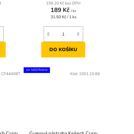
H
156,20 Kč bez DPH
189 Kč
/ ks
Měrná
31,50 Kč / 1 ks
cena:
DO KOŠÍKU
UV NÁSTRAHA
:
CF44408T
Kód:
1551.10.66
ch Crazy
Gumová nástraha Keitech Crazy