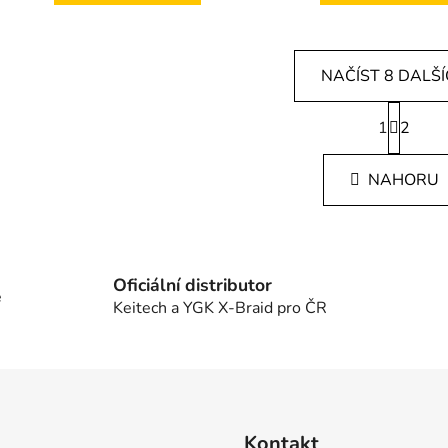
NAČÍST 8 DALŠ
S
1
t
2
O
r
v
á
l
NAHORU
n
á
k
d
o
v
a
á
c
n
Oficiální distributor
í
e
í
Keitech a YGK X-Braid pro ČR
p
r
v
k
y
v
Kontakt
ý