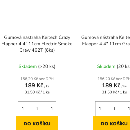
Gumová nástraha Keitech Crazy
Gumová nástraha Keite
Flapper 4.4" 11cm Electric Smoke
Flapper 4.4" 11cm Gra
Craw 462T (6ks)
Skladem
(>20 ks)
Skladem
(20 ks
156,20 Kč bez DPH
156,20 Kč bez DP
189 Kč
189 Kč
/ ks
/ ks
Měrná
Měrná
31,50 Kč / 1 ks
31,50 Kč / 1 ks
cena:
cena:
DO KOŠÍKU
DO KOŠÍKU