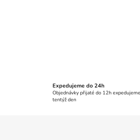
Expedujeme do 24h
Objednávky přijaté do 12h expedujem
tentýž den
Z
á