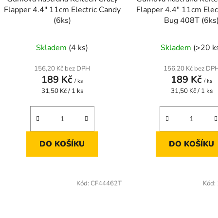
Flapper 4.4" 11cm Electric Candy
Flapper 4.4" 11cm Elec
(6ks)
Bug 408T (6ks
Skladem
(4 ks)
Skladem
(>20 k
156,20 Kč bez DPH
156,20 Kč bez DP
189 Kč
189 Kč
/ ks
/ ks
Měrná
Měrná
31,50 Kč / 1 ks
31,50 Kč / 1 ks
cena:
cena:
DO KOŠÍKU
DO KOŠÍKU
Kód:
CF44462T
Kód: