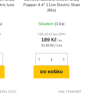
tric June
Flapper 4.4" 11cm Electric Shad
)
(6ks)
s)
Skladem
(1 ks)
H
156,20 Kč bez DPH
189 Kč
/ ks
Měrná
31,50 Kč / 1 ks
cena:
DO KOŠÍKU
1551.10.67
Kód:
CF44438T