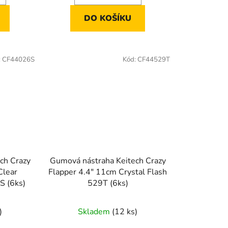
DO KOŠÍKU
:
CF44026S
Kód:
CF44529T
ch Crazy
Gumová nástraha Keitech Crazy
Clear
Flapper 4.4" 11cm Crystal Flash
S (6ks)
529T (6ks)
)
Skladem
(12 ks)