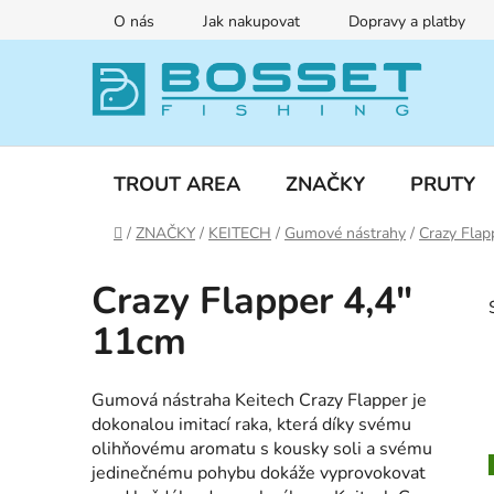
Přejít
O nás
Jak nakupovat
Dopravy a platby
na
obsah
TROUT AREA
ZNAČKY
PRUTY
Domů
/
ZNAČKY
/
KEITECH
/
Gumové nástrahy
/
Crazy Flap
Crazy Flapper 4,4"
11cm
Gumová nástraha Keitech Crazy Flapper je
dokonalou imitací raka, která díky svému
olihňovému aromatu s kousky soli a svému
jedinečnému pohybu dokáže vyprovokovat