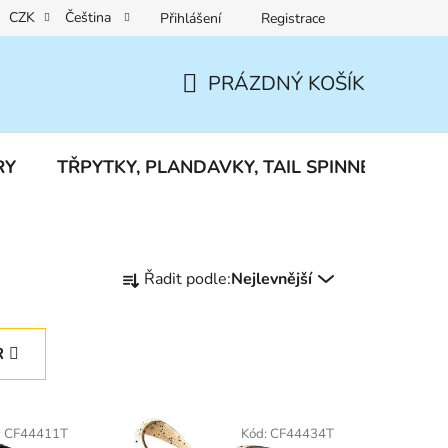
CZK
Čeština
Přihlášení
Registrace
Reklamace a vrácení zboží
PRÁZDNÝ KOŠÍK
NÁKUPNÍ
KOŠÍK
RY
TŘPYTKY, PLANDAVKY, TAIL SPINNERY
J
Ř
Řadit podle:
Nejlevnější
a
z
e
R
n
í
p
:
CF44411T
Kód:
CF44434T
r