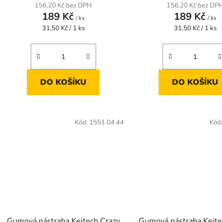
156,20 Kč bez DPH
156,20 Kč bez DP
189 Kč
189 Kč
/ ks
/ ks
Měrná
Měrná
31,50 Kč / 1 ks
31,50 Kč / 1 ks
cena:
cena:
DO KOŠÍKU
DO KOŠÍKU
Kód:
1551.04.44
Kód
Gumová nástraha Keitech Crazy
Gumová nástraha Keite