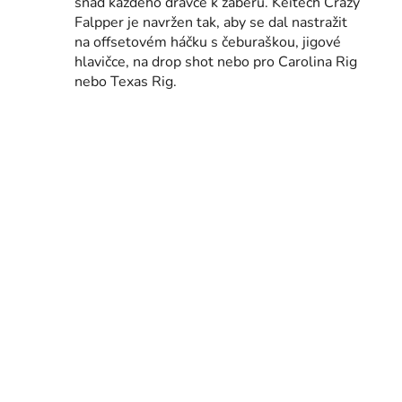
snad každého dravce k záberu. Keitech Crazy
Falpper je navržen tak, aby se dal nastražit
i
na offsetovém háčku s čeburaškou, jigové
hlavičce, na drop shot nebo pro Carolina Rig
nebo Texas Rig.